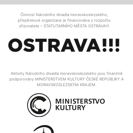
Činnost Národního divadla moravskoslezského,
příspěvkové organizace je financována z rozpočtu
zřizovatele – STATUTARNÍHO MĚSTA OSTRAVA!!!
Aktivity Národního divadla moravskoslezského jsou finančně
podporovány MINISTERSTVEM KULTURY ČESKÉ REPUBLIKY A
MORAVSKOSLEZSKÝM KRAJEM.