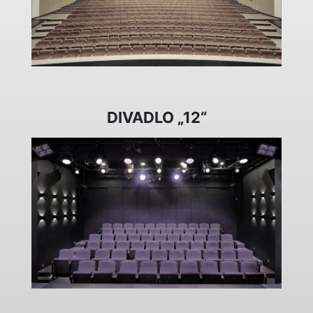
DIVADLO „12“