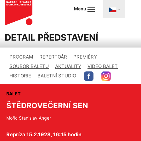
Menu
DETAIL PŘEDSTAVENÍ
PROGRAM
REPERTOÁR
PREMIÉRY
SOUBOR BALETU
AKTUALITY
VIDEO BALET
HISTORIE
BALETNÍ STUDIO
BALET
ŠTĚDROVEČERNÍ SEN
Mořic Stanislav Anger
Repríza 15.2.1928, 16:15 hodin