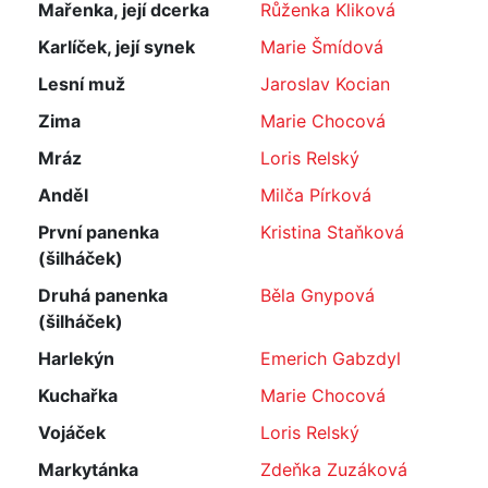
Mařenka, její dcerka
Růženka Kliková
Karlíček, její synek
Marie Šmídová
Lesní muž
Jaroslav Kocian
Zima
Marie Chocová
Mráz
Loris Relský
Anděl
Milča Pírková
První panenka
Kristina Staňková
(šilháček)
Druhá panenka
Běla Gnypová
(šilháček)
Harlekýn
Emerich Gabzdyl
Kuchařka
Marie Chocová
Vojáček
Loris Relský
Markytánka
Zdeňka Zuzáková