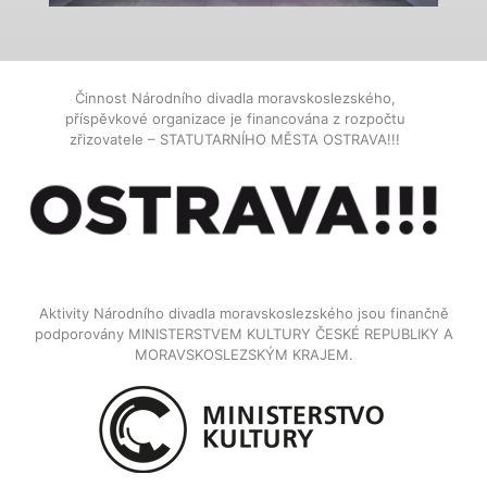
Činnost Národního divadla moravskoslezského,
příspěvkové organizace je financována z rozpočtu
zřizovatele – STATUTARNÍHO MĚSTA OSTRAVA!!!
Aktivity Národního divadla moravskoslezského jsou finančně
podporovány MINISTERSTVEM KULTURY ČESKÉ REPUBLIKY A
MORAVSKOSLEZSKÝM KRAJEM.