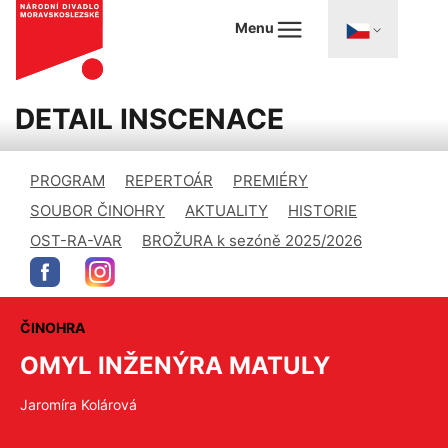
Menu
DETAIL INSCENACE
PROGRAM
REPERTOÁR
PREMIÉRY
SOUBOR ČINOHRY
AKTUALITY
HISTORIE
OST-RA-VAR
BROŽURA k sezóně 2025/2026
ČINOHRA
OMYL INŽENÝRA MATULY
Jaromíra Kolárová