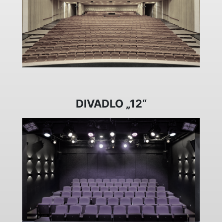
DIVADLO „12“