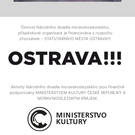
Činnost Národního divadla moravskoslezského,
příspěvkové organizace je financována z rozpočtu
zřizovatele – STATUTARNÍHO MĚSTA OSTRAVA!!!
Aktivity Národního divadla moravskoslezského jsou finančně
podporovány MINISTERSTVEM KULTURY ČESKÉ REPUBLIKY A
MORAVSKOSLEZSKÝM KRAJEM.