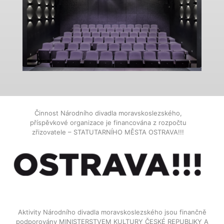
Činnost Národního divadla moravskoslezského,
příspěvkové organizace je financována z rozpočtu
zřizovatele – STATUTARNÍHO MĚSTA OSTRAVA!!!
Aktivity Národního divadla moravskoslezského jsou finančně
podporovány MINISTERSTVEM KULTURY ČESKÉ REPUBLIKY A