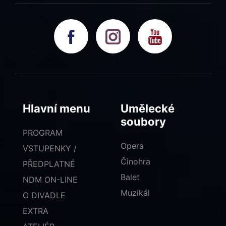
Hlavní menu
Umělecké
soubory
PROGRAM
Opera
VSTUPENKY /
Činohra
PŘEDPLATNÉ
Balet
NDM ON-LINE
Muzikál
O DIVADLE
EXTRA