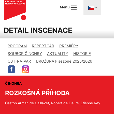
Menu
DETAIL INSCENACE
PROGRAM
REPERTOÁR
PREMIÉRY
SOUBOR ČINOHRY
AKTUALITY
HISTORIE
OST-RA-VAR
BROŽURA k sezóně 2025/2026
ČINOHRA
ROZKOŠNÁ PŘÍHODA
Gaston Arman de Caillavet, Robert de Fleurs, Étienne Rey