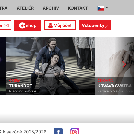
TRA
ATELIÉR
ARCHIV
KONTAKT
er
shop
Můj účet
Vstupenky
OPERA
ČINOHRA
TURANDOT
KRVAVÁ SVATBA
Giacomo Puccini
Federico García Lorca
 k sezóně 2025/2026