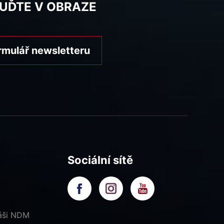
BUĎTE V OBRAZE
rmulář newsletteru
Sociální sítě
náši NDM