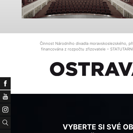
Činnost Národního divadla moravskoslezského, př
financována z rozpočtu zřizovatele – STATUTAR
Facebook
YouTube
Instagram
Vyhledat
VYBERTE SI SVÉ O