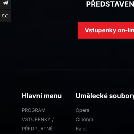
PŘEDSTAVEN
Newsletter
TripAdvisor
Vstupenky on-li
Hlavní menu
Umělecké soubor
PROGRAM
Opera
VSTUPENKY /
Činohra
PŘEDPLATNÉ
Balet