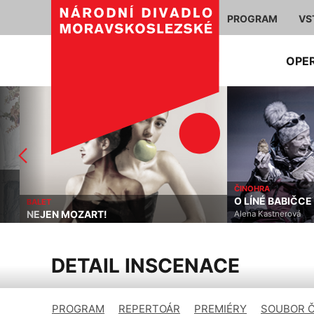
PROGRAM
VS
OPE
ČINOHRA
O LÍNÉ BABIČCE
BALET
NEJEN MOZART!
Alena Kastnerová
DETAIL INSCENACE
PROGRAM
REPERTOÁR
PREMIÉRY
SOUBOR 