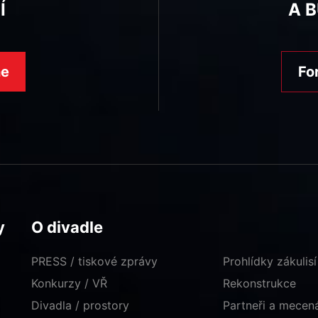
Í
A 
ne
Fo
y
O divadle
PRESS / tiskové zprávy
Prohlídky zákulisí
Konkurzy / VŘ
Rekonstrukce
Divadla / prostory
Partneři a mece