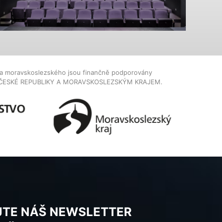
dla moravskoslezského jsou finančně podporovány
ČESKÉ REPUBLIKY A MORAVSKOSLEZSKÝM KRAJEM.
JTE NÁŠ NEWSLETTER