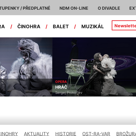
TUPENKY / PŘEDPLATNÉ
NDM ON-LINE
O DIVADLE
EX
Newslett
RA
/
ČINOHRA
/
BALET
/
MUZIKÁL
OPERA
HRÁČ
Sergej Prokofjev
ČINOHRY
AKTUALITY
HISTORIE
OST-RA-VAR
BROŽURA