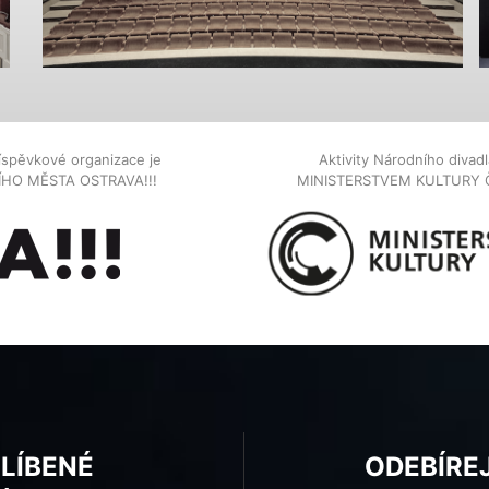
íspěvkové organizace je
Aktivity Národního diva
NÍHO MĚSTA OSTRAVA!!!
MINISTERSTVEM KULTURY 
BLÍBENÉ
ODEBÍRE