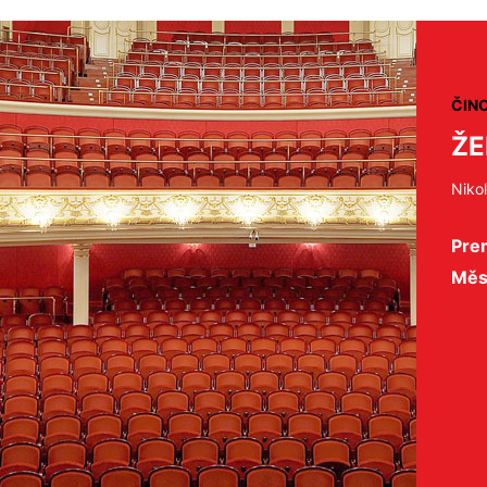
ČIN
ŽE
Nikol
Pre
Měs