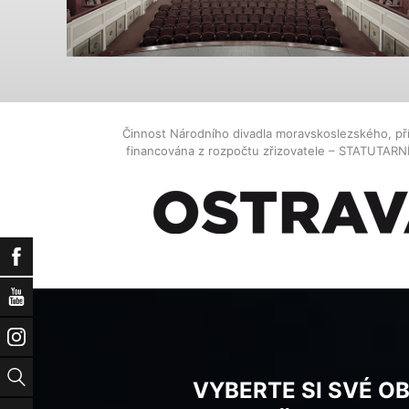
Činnost Národního divadla moravskoslezského, př
financována z rozpočtu zřizovatele – STATUTAR
Facebook
YouTube
Instagram
Vyhledat
VYBERTE SI SVÉ O