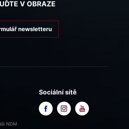
BUĎTE V OBRAZE
rmulář newsletteru
Sociální sítě
náši NDM