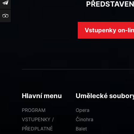
PŘEDSTAVEN
Newsletter
TripAdvisor
Vstupenky on-li
Hlavní menu
Umělecké soubor
PROGRAM
Opera
VSTUPENKY /
Činohra
PŘEDPLATNÉ
Balet