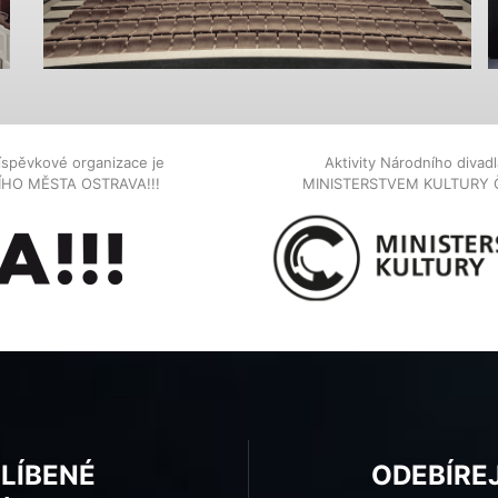
íspěvkové organizace je
Aktivity Národního diva
NÍHO MĚSTA OSTRAVA!!!
MINISTERSTVEM KULTURY 
BLÍBENÉ
ODEBÍRE