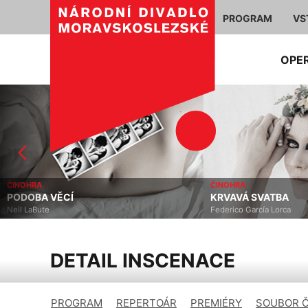
PROGRAM
VS
OPE
ČINOHRA
ČINOHRA
PODOBA VĚCÍ
KRVAVÁ SVATBA
Neil LaBute
Federico García Lorca
DETAIL INSCENACE
PROGRAM
REPERTOÁR
PREMIÉRY
SOUBOR 