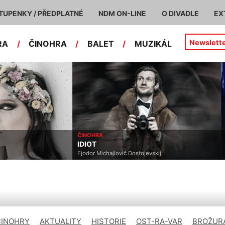
TUPENKY / PŘEDPLATNÉ
NDM ON-LINE
O DIVADLE
EX
Newslett
RA
/
ČINOHRA
/
BALET
/
MUZIKÁL
ČINOHRA
IDIOT
Fjodor Michajlovič Dostojevskij
ČINOHRY
AKTUALITY
HISTORIE
OST-RA-VAR
BROŽURA