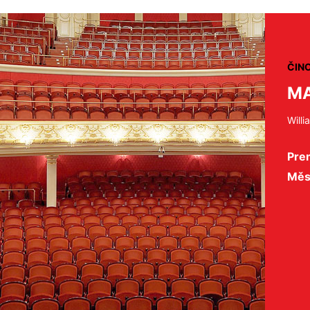
ČIN
MA
Will
Pre
Měs