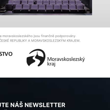
dla moravskoslezského jsou finančně podporovány
ČESKÉ REPUBLIKY A MORAVSKOSLEZSKÝM KRAJEM.
JTE NÁŠ NEWSLETTER