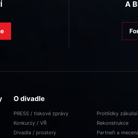
Í
A 
ne
Fo
y
O divadle
PRESS / tiskové zprávy
Prohlídky zákulisí
Konkurzy / VŘ
Rekonstrukce
Divadla / prostory
Partneři a mece