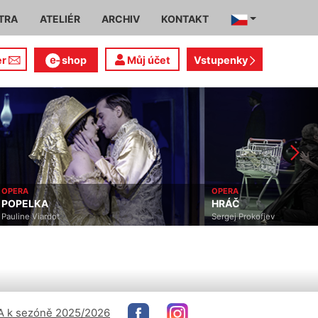
TRA
ATELIÉR
ARCHIV
KONTAKT
er
shop
Můj účet
Vstupenky
OPERA
OPERA
POPELKA
HRÁČ
Pauline Viardot
Sergej Prokofjev
 k sezóně 2025/2026