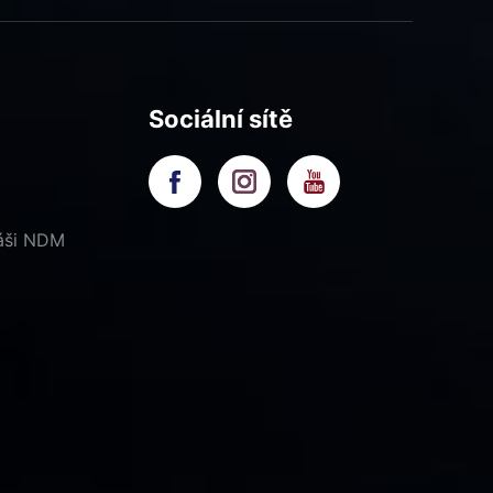
Sociální sítě
náši NDM