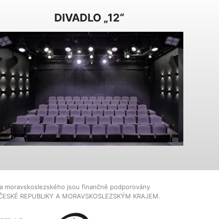
DIVADLO „12“
dla moravskoslezského jsou finančně podporovány
ČESKÉ REPUBLIKY A MORAVSKOSLEZSKÝM KRAJEM.