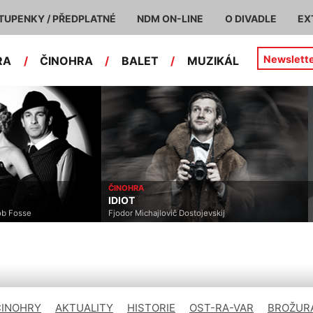
TUPENKY / PŘEDPLATNÉ
NDM ON-LINE
O DIVADLE
EX
Newslett
RA
/
ČINOHRA
/
BALET
/
MUZIKÁL
ČINOHRA
IDIOT
ob Fosse
Fjodor Michajlovič Dostojevskij
ČINOHRY
AKTUALITY
HISTORIE
OST-RA-VAR
BROŽURA