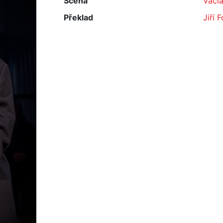
Scéna
Václa
Překlad
Jiří 