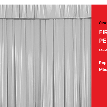
ČIN
FI
PE
Mont
Repr
Měs