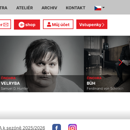
TRA
ATELIÉR
ARCHIV
KONTAKT
er
shop
Můj účet
Vstupenky
ČINOHRA
ČINOHRA
VELRYBA
BŮH
Samuel D. Hunter
Ferdinand von Schirach
 k sezóně 2025/2026