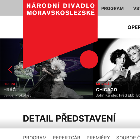
PROGRAM
VS
OPE
OPERA
MUZIKÁL
HRÁČ
CHICAGO
Sergej Prokofjev
John Kander, Fred Ebb, B
DETAIL PŘEDSTAVENÍ
PROGRAM
REPERTOÁR
PREMIÉRY
SOUBOR 