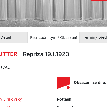
Detail
Termíny před
Realizační tým / Obsazení
UTTER
- Repríza 19.1.1923
o (DAD)
Obsazení ze dne:
v Jiřikovský
Pottash