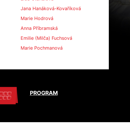
Jana Hanáková-Kovaříková
Marie Hodrová
Anna Příbramská
Emilie (Milča) Fuchsová
Marie Pochmanová
PROGRAM