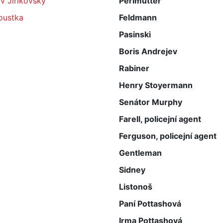
v Jiřikovský
Perlmutter
Foustka
Feldmann
Pasinski
Boris Andrejev
Rabiner
Henry Stoyermann
Senátor Murphy
Farell, policejní agent
Ferguson, policejní agent
Gentleman
Sidney
Listonoš
Paní Pottashová
Irma Pottashová