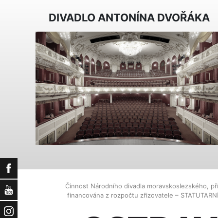
DIVADLO ANTONÍNA DVOŘÁKA
Facebook
Činnost Národního divadla moravskoslezského, př
YouTube
financována z rozpočtu zřizovatele – STATUTAR
Instagram