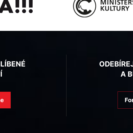
BLÍBENÉ
ODEBÍRE
Í
A 
ne
Fo