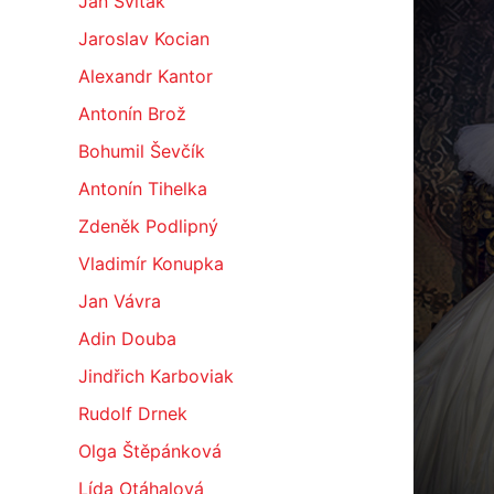
Jan Sviták
Jaroslav Kocian
Alexandr Kantor
Antonín Brož
Bohumil Ševčík
Antonín Tihelka
Zdeněk Podlipný
Vladimír Konupka
Jan Vávra
Adin Douba
Jindřich Karboviak
Rudolf Drnek
Olga Štěpánková
Lída Otáhalová