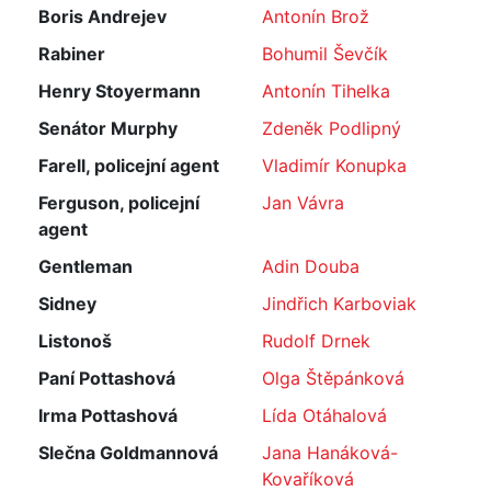
Boris Andrejev
Antonín Brož
Rabiner
Bohumil Ševčík
Henry Stoyermann
Antonín Tihelka
Senátor Murphy
Zdeněk Podlipný
Farell, policejní agent
Vladimír Konupka
Ferguson, policejní
Jan Vávra
agent
Gentleman
Adin Douba
Sidney
Jindřich Karboviak
Listonoš
Rudolf Drnek
Paní Pottashová
Olga Štěpánková
Irma Pottashová
Lída Otáhalová
Slečna Goldmannová
Jana Hanáková-
Kovaříková