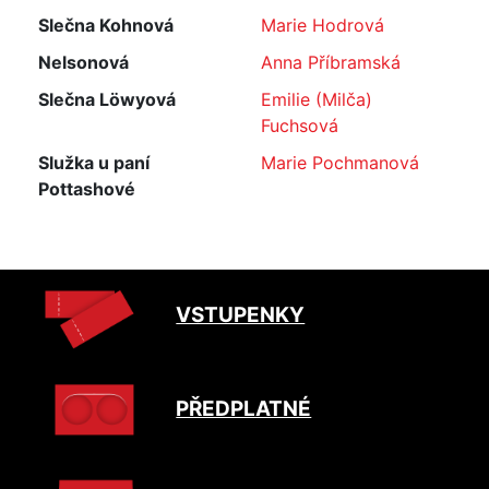
Slečna Kohnová
Marie Hodrová
Nelsonová
Anna Příbramská
Slečna Löwyová
Emilie (Milča)
Fuchsová
Služka u paní
Marie Pochmanová
Pottashové
VSTUPENKY
PŘEDPLATNÉ