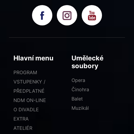
Hlavní menu
Umělecké
soubory
PROGRAM
Opera
VSTUPENKY /
Činohra
PŘEDPLATNÉ
Balet
NDM ON-LINE
Muzikál
O DIVADLE
EXTRA
ATELIÉR