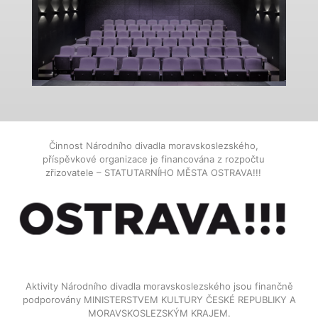
Činnost Národního divadla moravskoslezského,
příspěvkové organizace je financována z rozpočtu
zřizovatele – STATUTARNÍHO MĚSTA OSTRAVA!!!
Aktivity Národního divadla moravskoslezského jsou finančně
podporovány MINISTERSTVEM KULTURY ČESKÉ REPUBLIKY A
MORAVSKOSLEZSKÝM KRAJEM.