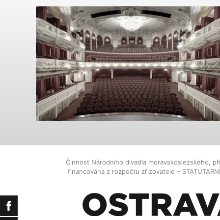
Činnost Národního divadla moravskoslezského, př
financována z rozpočtu zřizovatele – STATUTAR
Facebook