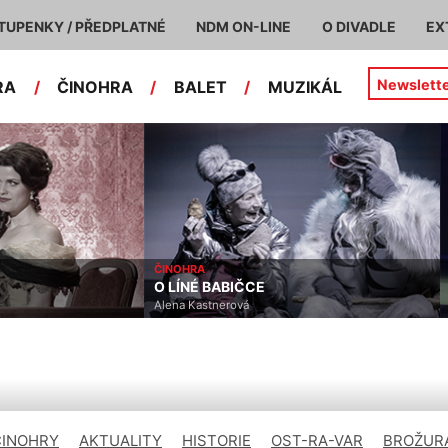
TUPENKY / PŘEDPLATNÉ
NDM ON-LINE
O DIVADLE
EX
Newslett
RA
/
ČINOHRA
/
BALET
/
MUZIKÁL
ČINOHRA
O LÍNÉ BABIČCE
Alena Kastnerová
ČINOHRY
AKTUALITY
HISTORIE
OST-RA-VAR
BROŽURA