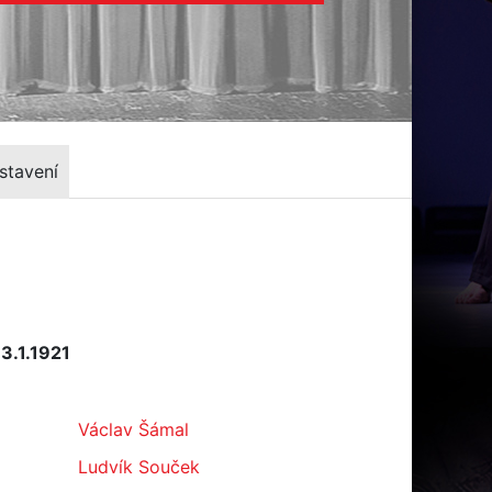
stavení
3.1.1921
Václav Šámal
Ludvík Souček