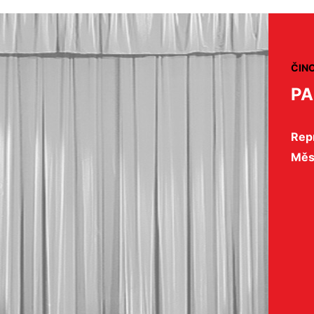
ČIN
PA
Repr
Měs