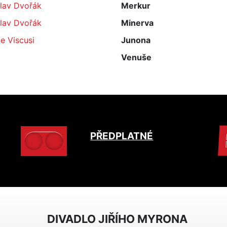
slav Dvořák
Merkur
slav Dvořák
Minerva
le Viscusi
Junona
Venuše
PŘEDPLATNÉ
DIVADLO JIŘÍHO MYRONA