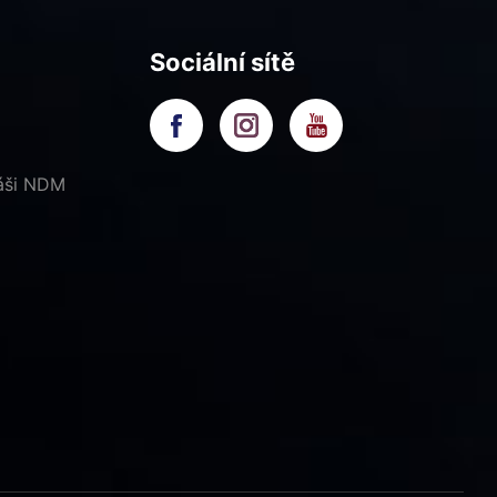
Sociální sítě
náši NDM