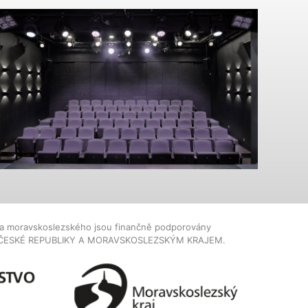
dla moravskoslezského jsou finančně podporovány
ČESKÉ REPUBLIKY A MORAVSKOSLEZSKÝM KRAJEM.