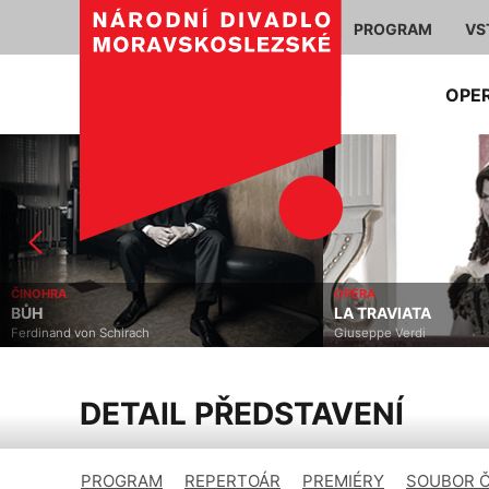
PROGRAM
VS
OPE
ČINOHRA
OPERA
BŮH
LA TRAVIATA
Ferdinand von Schirach
Giuseppe Verdi
DETAIL PŘEDSTAVENÍ
PROGRAM
REPERTOÁR
PREMIÉRY
SOUBOR 