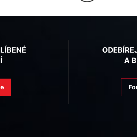
BLÍBENÉ
ODEBÍRE
Í
A 
ne
Fo