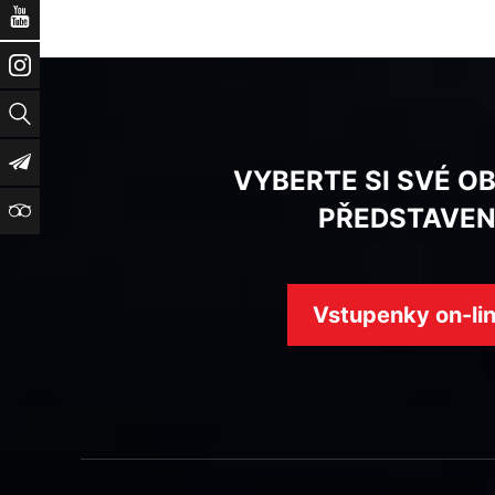
YouTube
Instagram
Vyhledat
Newsletter
VYBERTE SI SVÉ O
TripAdvisor
PŘEDSTAVEN
Vstupenky on-li