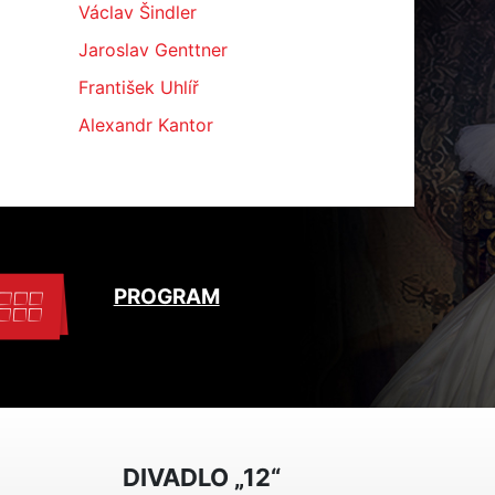
Václav Šindler
Jaroslav Genttner
František Uhlíř
Alexandr Kantor
PROGRAM
DIVADLO „12“