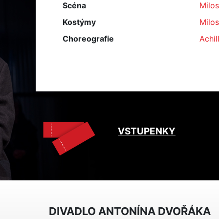
Scéna
Milo
Kostýmy
Milo
Choreografie
Achil
VSTUPENKY
DIVADLO ANTONÍNA DVOŘÁKA