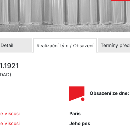
Detail
Termíny před
Realizační tým / Obsazení
1.1921
 (DAD)
Obsazení ze dne: 
le Viscusi
Paris
le Viscusi
Jeho pes