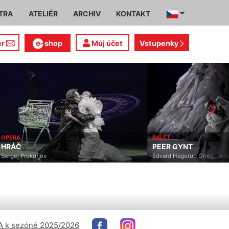
TRA
ATELIÉR
ARCHIV
KONTAKT
er
shop
Můj účet
Vstupenky
OPERA
BALET
HRÁČ
PEER GYNT
Sergej Prokofjev
Edvard Hagerup Grieg, Jer
 k sezóně 2025/2026