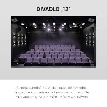
DIVADLO „12“
Činnost Národního divadla moravskoslezského,
příspěvkové organizace je financována z rozpočtu
zřizovatele – STATUTARNÍHO MĚSTA OSTRAVA!!!