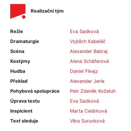
Realizační tým
Režie
Eva Sadková
Dramaturgie
Vojtěch Kabeláč
Scéna
Alexander Babraj
Kostýmy
Alena Schäferová
Hudba
Daniel Fikejz
Překlad
Alexander Jerie
Pohybová spolupráce
Petr Zdeněk Koželuh
Úprava textu
Eva Sadková
Inspicient
Marta Celárková
Text sleduje
Věra Suruvková