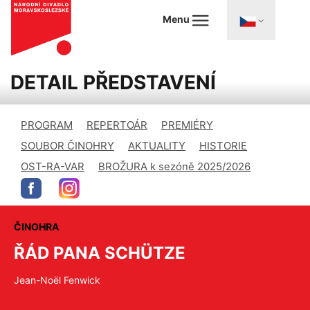
Menu
DETAIL PŘEDSTAVENÍ
PROGRAM
REPERTOÁR
PREMIÉRY
SOUBOR ČINOHRY
AKTUALITY
HISTORIE
OST-RA-VAR
BROŽURA k sezóně 2025/2026
ČINOHRA
ŘÁD PANA SCHÜTZE
Jean-Noël Fenwick