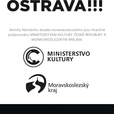
Aktivity Národního divadla moravskoslezského jsou finančně
podporovány MINISTERSTVEM KULTURY ČESKÉ REPUBLIKY A
MORAVSKOSLEZSKÝM KRAJEM.