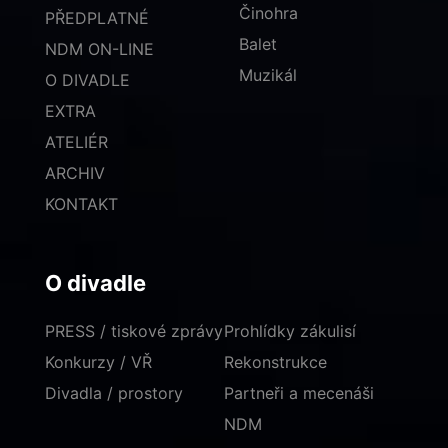
Činohra
PŘEDPLATNÉ
Balet
NDM ON-LINE
Muzikál
O DIVADLE
EXTRA
ATELIÉR
ARCHIV
KONTAKT
O divadle
PRESS / tiskové zprávy
Prohlídky zákulisí
Konkurzy / VŘ
Rekonstrukce
Divadla / prostory
Partneři a mecenáši
NDM