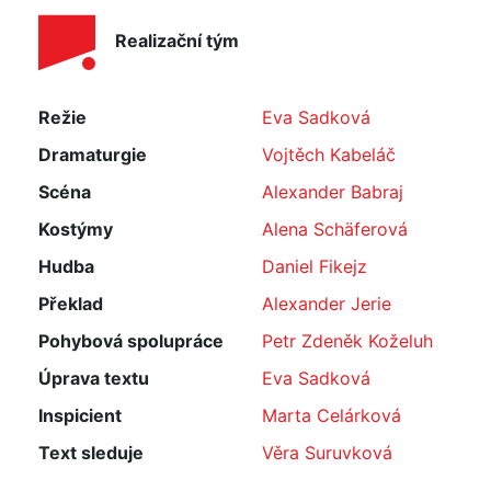
Realizační tým
Režie
Eva Sadková
Dramaturgie
Vojtěch Kabeláč
Scéna
Alexander Babraj
Kostýmy
Alena Schäferová
Hudba
Daniel Fikejz
Překlad
Alexander Jerie
Pohybová spolupráce
Petr Zdeněk Koželuh
Úprava textu
Eva Sadková
Inspicient
Marta Celárková
Text sleduje
Věra Suruvková