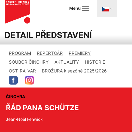
Menu
DETAIL PŘEDSTAVENÍ
PROGRAM
REPERTOÁR
PREMIÉRY
SOUBOR ČINOHRY
AKTUALITY
HISTORIE
OST-RA-VAR
BROŽURA k sezóně 2025/2026
ČINOHRA
ŘÁD PANA SCHÜTZE
Jean-Noël Fenwick