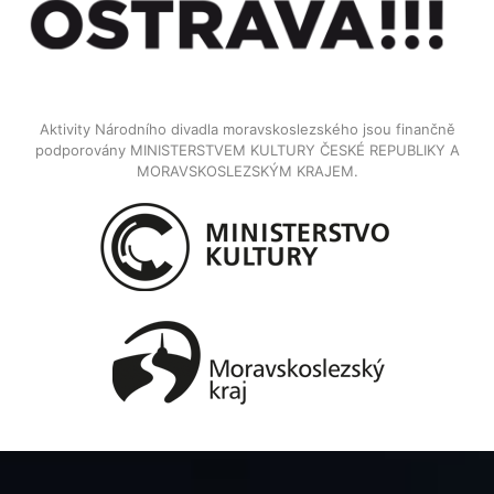
Aktivity Národního divadla moravskoslezského jsou finančně
podporovány MINISTERSTVEM KULTURY ČESKÉ REPUBLIKY A
MORAVSKOSLEZSKÝM KRAJEM.