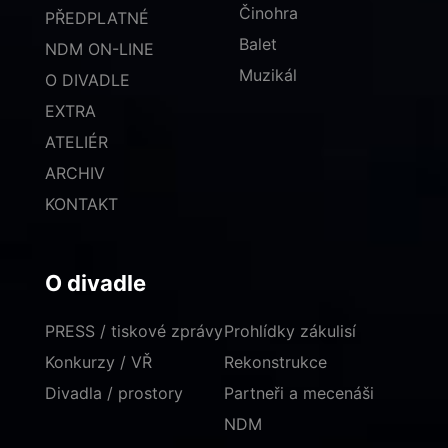
Činohra
PŘEDPLATNÉ
Balet
NDM ON-LINE
Muzikál
O DIVADLE
EXTRA
ATELIÉR
ARCHIV
KONTAKT
O divadle
PRESS / tiskové zprávy
Prohlídky zákulisí
Konkurzy / VŘ
Rekonstrukce
Divadla / prostory
Partneři a mecenáši
NDM