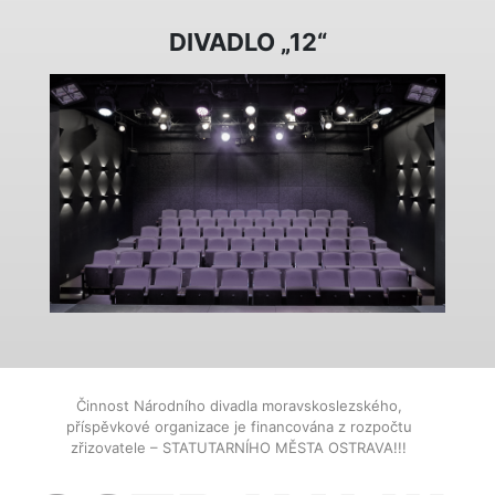
DIVADLO „12“
Činnost Národního divadla moravskoslezského,
příspěvkové organizace je financována z rozpočtu
zřizovatele – STATUTARNÍHO MĚSTA OSTRAVA!!!