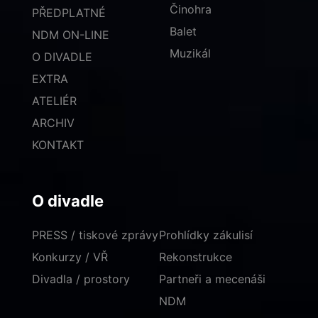
Činohra
PŘEDPLATNÉ
Balet
NDM ON-LINE
Muzikál
O DIVADLE
EXTRA
ATELIÉR
ARCHIV
KONTAKT
O divadle
PRESS / tiskové zprávy
Prohlídky zákulisí
Konkurzy / VŘ
Rekonstrukce
Divadla / prostory
Partneři a mecenáši
NDM