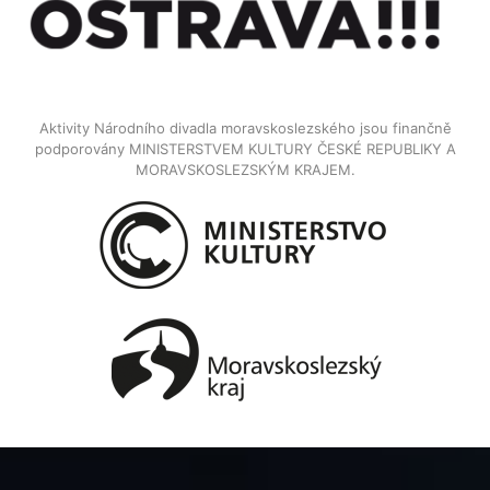
Aktivity Národního divadla moravskoslezského jsou finančně
podporovány MINISTERSTVEM KULTURY ČESKÉ REPUBLIKY A
MORAVSKOSLEZSKÝM KRAJEM.