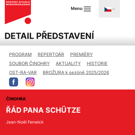
Menu
DETAIL PŘEDSTAVENÍ
PROGRAM
REPERTOÁR
PREMIÉRY
SOUBOR ČINOHRY
AKTUALITY
HISTORIE
OST-RA-VAR
BROŽURA k sezóně 2025/2026
ČINOHRA
ŘÁD PANA SCHÜTZE
Jean-Noël Fenwick