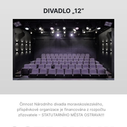
DIVADLO „12“
Činnost Národního divadla moravskoslezského,
příspěvkové organizace je financována z rozpočtu
zřizovatele – STATUTARNÍHO MĚSTA OSTRAVA!!!