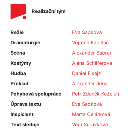
Realizační tým
Režie
Eva Sadková
Dramaturgie
Vojtěch Kabeláč
Scéna
Alexander Babraj
Kostýmy
Alena Schäferová
Hudba
Daniel Fikejz
Překlad
Alexander Jerie
Pohybová spolupráce
Petr Zdeněk Koželuh
Úprava textu
Eva Sadková
Inspicient
Marta Celárková
Text sleduje
Věra Suruvková