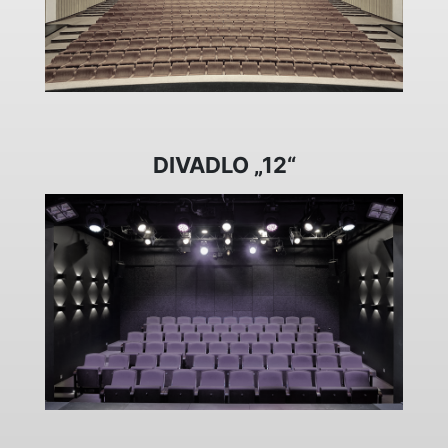
DIVADLO „12“