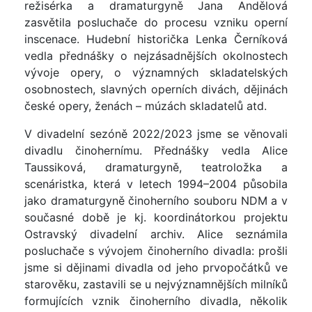
režisérka a dramaturgyně Jana Andělová
zasvětila posluchače do procesu vzniku operní
inscenace. Hudební historička Lenka Černíková
vedla přednášky o nejzásadnějších okolnostech
vývoje opery, o významných skladatelských
osobnostech, slavných operních divách, dějinách
české opery, ženách – múzách skladatelů atd.
V divadelní sezóně 2022/2023 jsme se věnovali
divadlu činohernímu. Přednášky vedla Alice
Taussiková, dramaturgyně, teatroložka a
scenáristka, která v letech 1994–2004 působila
jako dramaturgyně činoherního souboru NDM a v
současné době je kj. koordinátorkou projektu
Ostravský divadelní archiv. Alice seznámila
posluchače s vývojem činoherního divadla: prošli
jsme si dějinami divadla od jeho prvopočátků ve
starověku, zastavili se u nejvýznamnějších milníků
formujících vznik činoherního divadla, několik