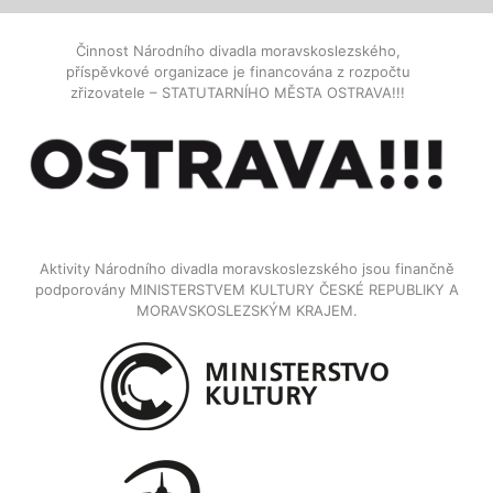
Činnost Národního divadla moravskoslezského,
příspěvkové organizace je financována z rozpočtu
zřizovatele – STATUTARNÍHO MĚSTA OSTRAVA!!!
Aktivity Národního divadla moravskoslezského jsou finančně
podporovány MINISTERSTVEM KULTURY ČESKÉ REPUBLIKY A
MORAVSKOSLEZSKÝM KRAJEM.