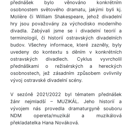
přednášek bylo věnováno konkrétním
osobnostem světového dramatu, jakými byli kj.
Molière či William Shakespeare, jehož divadelní
hry jsou považovány za východisko moderního
divadla. Zabývali jsme se i divadelní teorií a
terminologií, či historií ostravských divadelních
budov. Všechny informace, které zazněly, byly
uvedeny do kontextu s děním v konkrétních
ostravských divadlech. Cyklus vyvrcholil
přednáškami o režisérských a hereckých
osobnostech, jež zásadním způsobem ovlivnily
vývoj ostravské divadelní scény.
V sezóně 2021/2022 byl tématem přednášek
žánr nejmladší – MUZIKÁL. Jeho historií a
vývojem nás provedla dramaturgyně souboru
NDM opereta/muzikál a muzikálová
překladatelka Hana Nováková.