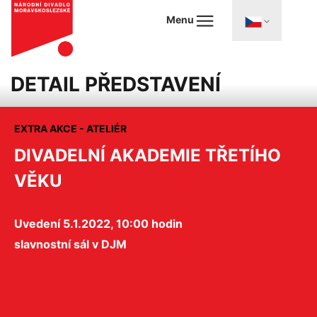
Menu
DETAIL PŘEDSTAVENÍ
EXTRA AKCE - ATELIÉR
DIVADELNÍ AKADEMIE TŘETÍHO
VĚKU
Uvedení 5.1.2022, 10:00 hodin
slavnostní sál v DJM