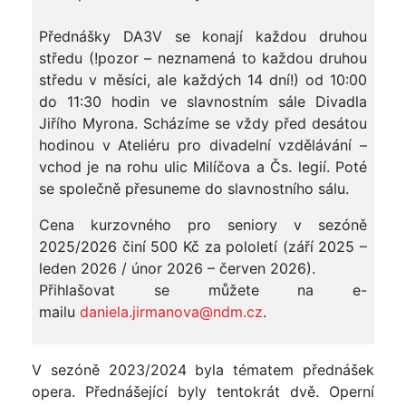
Přednášky DA3V se konají každou druhou
středu (!pozor – neznamená to každou druhou
středu v měsíci, ale každých 14 dní!) od 10:00
do 11:30 hodin ve slavnostním sále Divadla
Jiřího Myrona. Scházíme se vždy před desátou
hodinou v Ateliéru pro divadelní vzdělávání –
vchod je na rohu ulic Milíčova a Čs. legií. Poté
se společně přesuneme do slavnostního sálu.
Cena kurzovného pro seniory v sezóně
2025/2026 činí 500 Kč za pololetí (září 2025 –
leden 2026 / únor 2026 – červen 2026).
Přihlašovat se můžete na e-
mailu
daniela.jirmanova@ndm.cz
.
V sezóně 2023/2024 byla tématem přednášek
opera. Přednášející byly tentokrát dvě. Operní