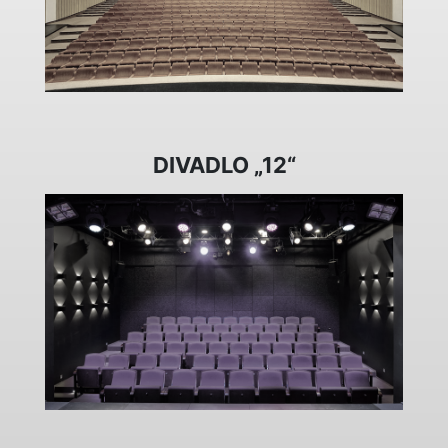
DIVADLO „12“