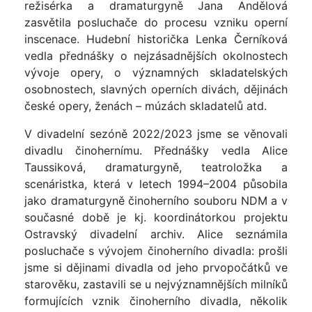
režisérka a dramaturgyně Jana Andělová
zasvětila posluchače do procesu vzniku operní
inscenace. Hudební historička Lenka Černíková
vedla přednášky o nejzásadnějších okolnostech
vývoje opery, o významných skladatelských
osobnostech, slavných operních divách, dějinách
české opery, ženách – múzách skladatelů atd.
V divadelní sezóně 2022/2023 jsme se věnovali
divadlu činohernímu. Přednášky vedla Alice
Taussiková, dramaturgyně, teatroložka a
scenáristka, která v letech 1994–2004 působila
jako dramaturgyně činoherního souboru NDM a v
současné době je kj. koordinátorkou projektu
Ostravský divadelní archiv. Alice seznámila
posluchače s vývojem činoherního divadla: prošli
jsme si dějinami divadla od jeho prvopočátků ve
starověku, zastavili se u nejvýznamnějších milníků
formujících vznik činoherního divadla, několik