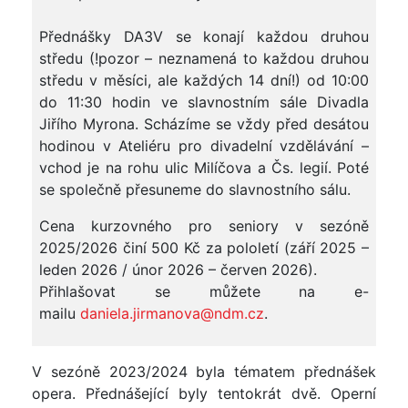
Přednášky DA3V se konají každou druhou
středu (!pozor – neznamená to každou druhou
středu v měsíci, ale každých 14 dní!) od 10:00
do 11:30 hodin ve slavnostním sále Divadla
Jiřího Myrona. Scházíme se vždy před desátou
hodinou v Ateliéru pro divadelní vzdělávání –
vchod je na rohu ulic Milíčova a Čs. legií. Poté
se společně přesuneme do slavnostního sálu.
Cena kurzovného pro seniory v sezóně
2025/2026 činí 500 Kč za pololetí (září 2025 –
leden 2026 / únor 2026 – červen 2026).
Přihlašovat se můžete na e-
mailu
daniela.jirmanova@ndm.cz
.
V sezóně 2023/2024 byla tématem přednášek
opera. Přednášející byly tentokrát dvě. Operní