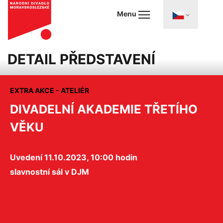
Menu
DETAIL PŘEDSTAVENÍ
EXTRA AKCE - ATELIÉR
DIVADELNÍ AKADEMIE TŘETÍHO
VĚKU
Uvedení 11.10.2023, 10:00 hodin
slavnostní sál v DJM