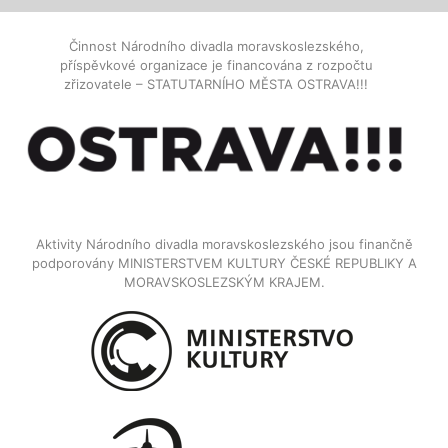
Činnost Národního divadla moravskoslezského,
příspěvkové organizace je financována z rozpočtu
zřizovatele – STATUTARNÍHO MĚSTA OSTRAVA!!!
Aktivity Národního divadla moravskoslezského jsou finančně
podporovány MINISTERSTVEM KULTURY ČESKÉ REPUBLIKY A
MORAVSKOSLEZSKÝM KRAJEM.