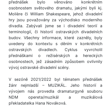
přednášek bylo věnováno konkrétním
osobnostem světového dramatu, jakými byli kj.
Molière či William Shakespeare, jehož divadelní
hry jsou považovány za východisko moderního
divadla. Zabývali jsme se i divadelní teorií a
terminologií, či historií ostravských divadelních
budov. Všechny informace, které zazněly, byly
uvedeny do kontextu s děním v konkrétních
ostravských divadlech. Cyklus vyvrcholil
přednáškami o režisérských a hereckých
osobnostech, jež zásadním způsobem ovlivnily
vývoj ostravské divadelní scény.
V sezóně 2021/2022 byl tématem přednášek
žánr nejmladší – MUZIKÁL. Jeho historií a
vývojem nás provedla dramaturgyně souboru
NDM opereta/muzikál a muzikálová
překladatelka Hana Nováková.