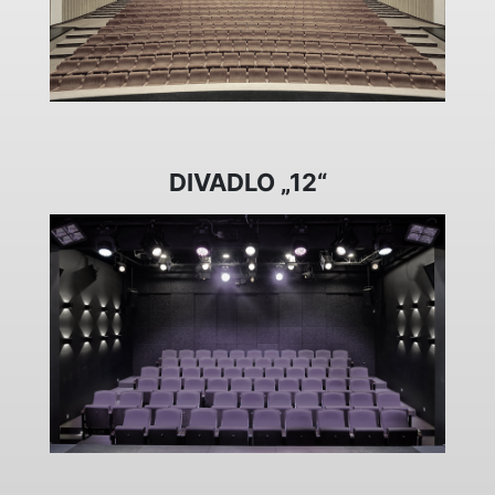
DIVADLO „12“