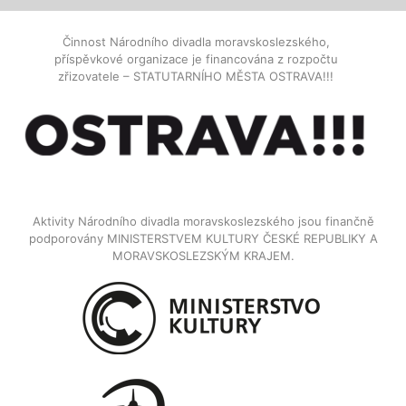
Činnost Národního divadla moravskoslezského,
příspěvkové organizace je financována z rozpočtu
zřizovatele – STATUTARNÍHO MĚSTA OSTRAVA!!!
Aktivity Národního divadla moravskoslezského jsou finančně
podporovány MINISTERSTVEM KULTURY ČESKÉ REPUBLIKY A
MORAVSKOSLEZSKÝM KRAJEM.