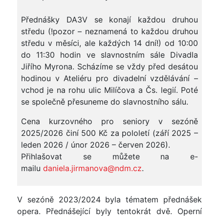
Přednášky DA3V se konají každou druhou
středu (!pozor – neznamená to každou druhou
středu v měsíci, ale každých 14 dní!) od 10:00
do 11:30 hodin ve slavnostním sále Divadla
Jiřího Myrona. Scházíme se vždy před desátou
hodinou v Ateliéru pro divadelní vzdělávání –
vchod je na rohu ulic Milíčova a Čs. legií. Poté
se společně přesuneme do slavnostního sálu.
Cena kurzovného pro seniory v sezóně
2025/2026 činí 500 Kč za pololetí (září 2025 –
leden 2026 / únor 2026 – červen 2026).
Přihlašovat se můžete na e-
mailu
daniela.jirmanova@ndm.cz
.
V sezóně 2023/2024 byla tématem přednášek
opera. Přednášející byly tentokrát dvě. Operní