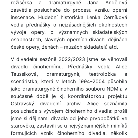
režisérka a dramaturgyně Jana Andělová
zasvětila posluchače do procesu vzniku operní
inscenace. Hudební historička Lenka Černíková
vedla přednášky o nejzásadnějších okolnostech
vývoje opery, o významných skladatelských
osobnostech, slavných operních divách, dějinách
české opery, ženách – múzách skladatelů atd.
V divadelní sezóně 2022/2023 jsme se věnovali
divadlu činohernímu. Přednášky vedla Alice
Taussiková, dramaturgyně, teatroložka a
scenáristka, která v letech 1994–2004 působila
jako dramaturgyně činoherního souboru NDM a v
současné době je kj. koordinátorkou projektu
Ostravský divadelní archiv. Alice seznámila
posluchače s vývojem činoherního divadla: prošli
jsme si dějinami divadla od jeho prvopočátků ve
starověku, zastavili se u nejvýznamnějších milníků
formujících vznik činoherního divadla, několik