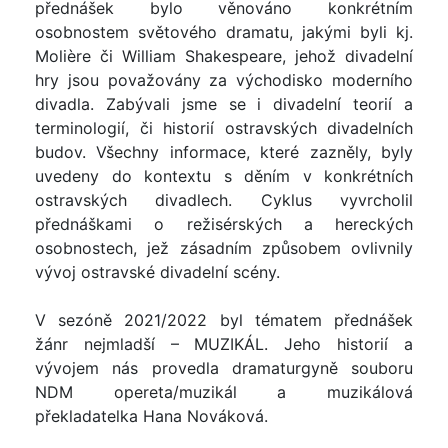
přednášek bylo věnováno konkrétním
osobnostem světového dramatu, jakými byli kj.
Molière či William Shakespeare, jehož divadelní
hry jsou považovány za východisko moderního
divadla. Zabývali jsme se i divadelní teorií a
terminologií, či historií ostravských divadelních
budov. Všechny informace, které zazněly, byly
uvedeny do kontextu s děním v konkrétních
ostravských divadlech. Cyklus vyvrcholil
přednáškami o režisérských a hereckých
osobnostech, jež zásadním způsobem ovlivnily
vývoj ostravské divadelní scény.
V sezóně 2021/2022 byl tématem přednášek
žánr nejmladší – MUZIKÁL. Jeho historií a
vývojem nás provedla dramaturgyně souboru
NDM opereta/muzikál a muzikálová
překladatelka Hana Nováková.