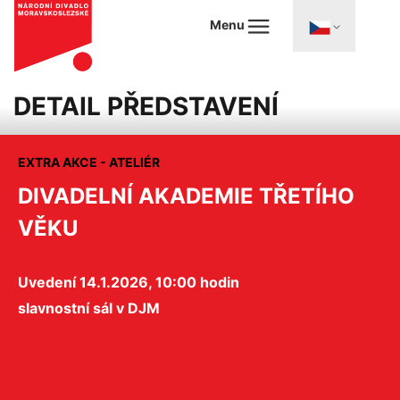
Menu
DETAIL PŘEDSTAVENÍ
EXTRA AKCE - ATELIÉR
DIVADELNÍ AKADEMIE TŘETÍHO
VĚKU
Uvedení 14.1.2026, 10:00 hodin
slavnostní sál v DJM