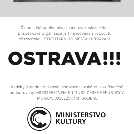
Činnost Národního divadla moravskoslezského,
příspěvkové organizace je financována z rozpočtu
zřizovatele – STATUTARNÍHO MĚSTA OSTRAVA!!!
Aktivity Národního divadla moravskoslezského jsou finančně
podporovány MINISTERSTVEM KULTURY ČESKÉ REPUBLIKY A
MORAVSKOSLEZSKÝM KRAJEM.