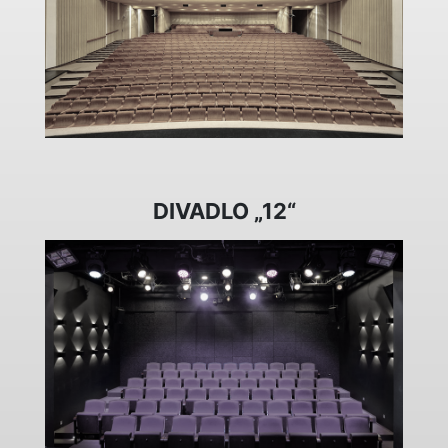
DIVADLO „12“