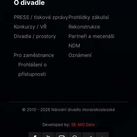
O divadle
PRESS / tiskové zprávy
Prohlídky zákulisí
Konkurzy / VŘ
Rekonstrukce
Divadla / prostory
Partneři a mecenáši
NDM
Pro zaměstnance
Oznámení
Prohlášení o
přístupnosti
© 2010 - 2026 Národní divadlo moravskoslezské
Developed by:
SE-MO Data