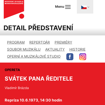
Menu
DETAIL PŘEDSTAVENÍ
PROGRAM
REPERTOÁR
PREMIÉRY
SOUBOR MUZIKÁLU
AKTUALITY
HISTORIE
OPERNÍ A MUZIKÁLOVÉ STUDIO
OPERETA
SVÁTEK PANA ŘEDITELE
Vladimír Brázda
Repríza 10.6.1973, 14:30 hodin