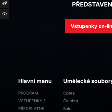
Newsletter
PŘEDSTAVEN
TripAdvisor
Vstupenky on-li
Hlavní menu
Umělecké soubor
PROGRAM
Opera
VSTUPENKY /
Činohra
PŘEDPLATNÉ
Balet