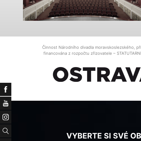
Činnost Národního divadla moravskoslezského, př
financována z rozpočtu zřizovatele – STATUTAR
Facebook
YouTube
Instagram
Vyhledat
VYBERTE SI SVÉ O