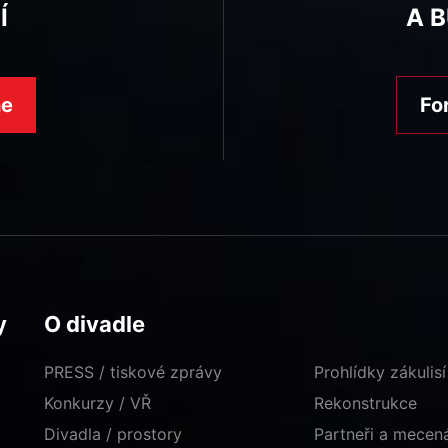
Í
A 
ne
Fo
y
O divadle
PRESS / tiskové zprávy
Prohlídky zákulisí
Konkurzy / VŘ
Rekonstrukce
Divadla / prostory
Partneři a mece