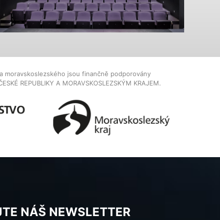
dla moravskoslezského jsou finančně podporovány
ČESKÉ REPUBLIKY A MORAVSKOSLEZSKÝM KRAJEM.
JTE NÁŠ NEWSLETTER