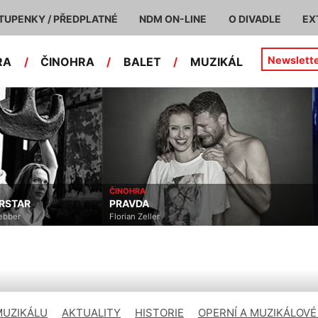
TUPENKY / PŘEDPLATNÉ
NDM ON-LINE
O DIVADLE
EX
Newslett
RA
/
ČINOHRA
/
BALET
/
MUZIKÁL
ČINOHRA
ERSTAR
PRAVDA
ebber
Florian Zeller
MUZIKÁLU
AKTUALITY
HISTORIE
OPERNÍ A MUZIKÁLOVÉ