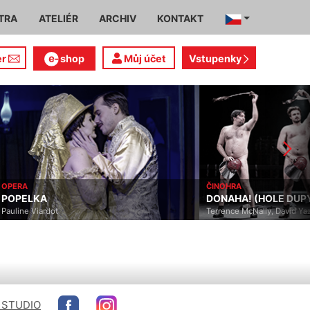
TRA
ATELIÉR
ARCHIV
KONTAKT
er
shop
Můj účet
Vstupenky
OPERA
ČINOHRA
POPELKA
DONAHA! (HOLE DUP
Pauline Viardot
Terrence McNally, David Ya
 STUDIO