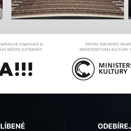
íspěvkové organizace je
Aktivity Národního diva
NÍHO MĚSTA OSTRAVA!!!
MINISTERSTVEM KULTURY 
BLÍBENÉ
ODEBÍRE