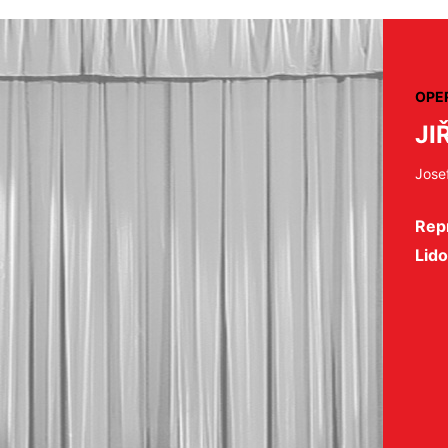
OPE
JI
Josef
Rep
Lid