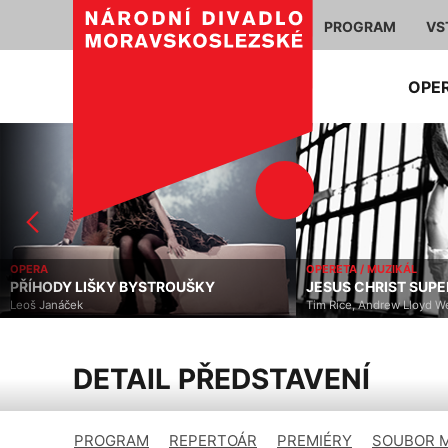
PROGRAM
VS
OPE
OPERA
OPERETA / MUZIKÁL
PŘÍHODY LIŠKY BYSTROUŠKY
JESUS CHRIST SUP
Leoš Janáček
Tim Rice, Andrew Lloyd W
DETAIL PŘEDSTAVENÍ
PROGRAM
REPERTOÁR
PREMIÉRY
SOUBOR 