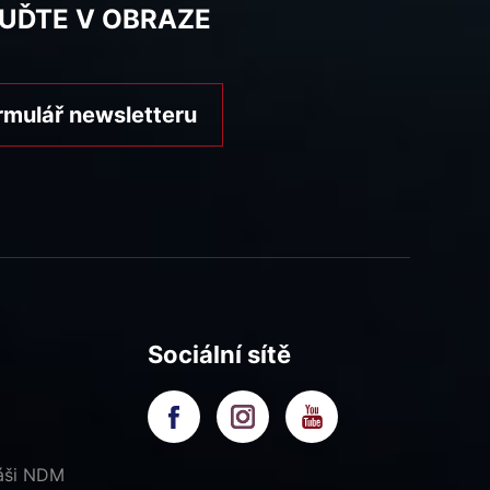
BUĎTE V OBRAZE
rmulář newsletteru
Sociální sítě
náši NDM