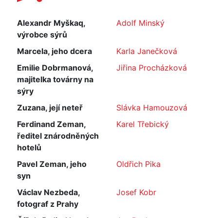
Alexandr Myškaq,
Adolf Minský
výrobce sýrů
Marcela, jeho dcera
Karla Janečková
Emilie Dobrmanová,
Jiřina Procházková
majitelka továrny na
sýry
Zuzana, její neteř
Slávka Hamouzová
Ferdinand Zeman,
Karel Třebický
ředitel znárodněných
hotelů
Pavel Zeman, jeho
Oldřich Pika
syn
Václav Nezbeda,
Josef Kobr
fotograf z Prahy