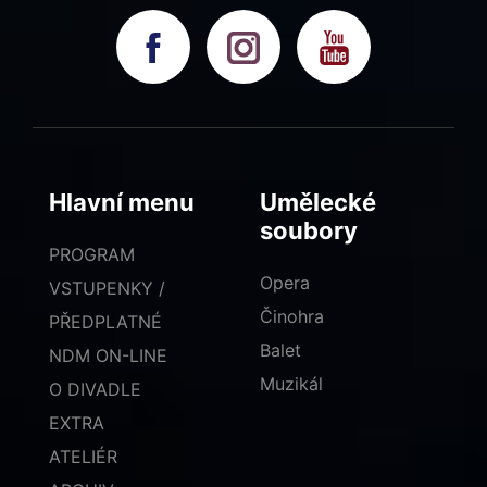
Hlavní menu
Umělecké
soubory
PROGRAM
Opera
VSTUPENKY /
Činohra
PŘEDPLATNÉ
Balet
NDM ON-LINE
Muzikál
O DIVADLE
EXTRA
ATELIÉR