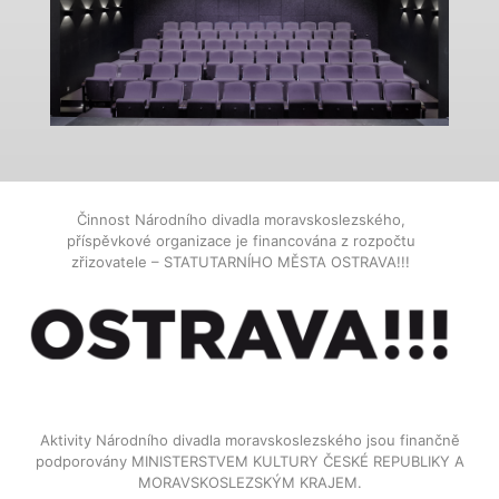
Činnost Národního divadla moravskoslezského,
příspěvkové organizace je financována z rozpočtu
zřizovatele – STATUTARNÍHO MĚSTA OSTRAVA!!!
Aktivity Národního divadla moravskoslezského jsou finančně
podporovány MINISTERSTVEM KULTURY ČESKÉ REPUBLIKY A
MORAVSKOSLEZSKÝM KRAJEM.