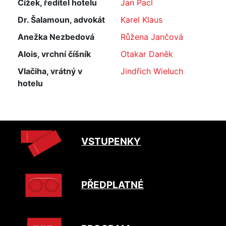
Čížek, ředitel hotelu
Jan Pacl
Dr. Šalamoun, advokát
Karel Klaus
Anežka Nezbedová
Růžena Jančová
Alois, vrchní číšník
Otakar Daněk
Vlačiha, vrátný v
Jindřich Wieluch
hotelu
VSTUPENKY
PŘEDPLATNÉ