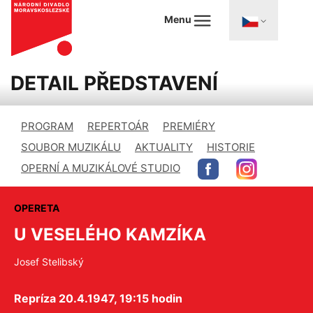
Menu
DETAIL PŘEDSTAVENÍ
PROGRAM
REPERTOÁR
PREMIÉRY
SOUBOR MUZIKÁLU
AKTUALITY
HISTORIE
OPERNÍ A MUZIKÁLOVÉ STUDIO
OPERETA
U VESELÉHO KAMZÍKA
Josef Stelibský
Repríza 20.4.1947, 19:15 hodin