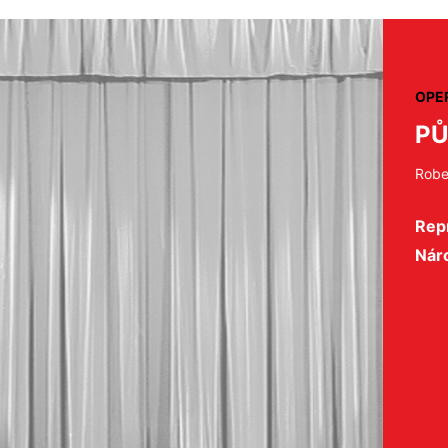
OPE
PŮ
Robe
Repr
Nár