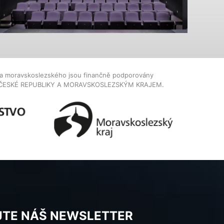
dla moravskoslezského jsou finančně podporovány
ČESKÉ REPUBLIKY A MORAVSKOSLEZSKÝM KRAJEM.
JTE NÁŠ NEWSLETTER