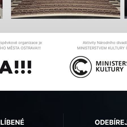
íspěvkové organizace je
Aktivity Národního diva
NÍHO MĚSTA OSTRAVA!!!
MINISTERSTVEM KULTURY 
BLÍBENÉ
ODEBÍRE