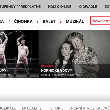
TUPENKY / PŘEDPLATNÉ
NDM ON-LINE
O DIVADLE
EX
Newslett
RA
/
ČINOHRA
/
BALET
/
MUZIKÁL
ČINOHRA
PY)
HORNICKÉ VDOVY
Yazbek
Kamila Hladká, Václav Klemens
MUZIKÁLU
AKTUALITY
HISTORIE
OPERNÍ A MUZIKÁLOVÉ