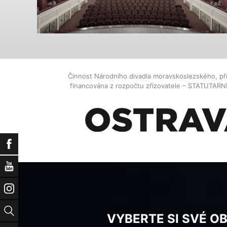
Činnost Národního divadla moravskoslezského, př
financována z rozpočtu zřizovatele – STATUTAR
Facebook
YouTube
Instagram
Vyhledat
VYBERTE SI SVÉ O