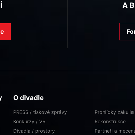
Í
A 
ne
Fo
y
O divadle
PRESS / tiskové zprávy
Prohlídky zákulisí
Konkurzy / VŘ
Rekonstrukce
Divadla / prostory
Partneři a mece