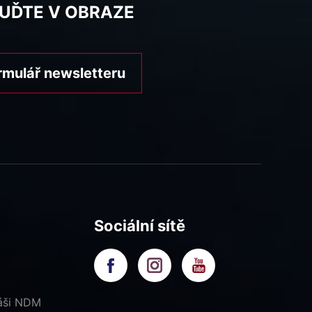
BUĎTE V OBRAZE
rmulář newsletteru
Sociální sítě
náši NDM