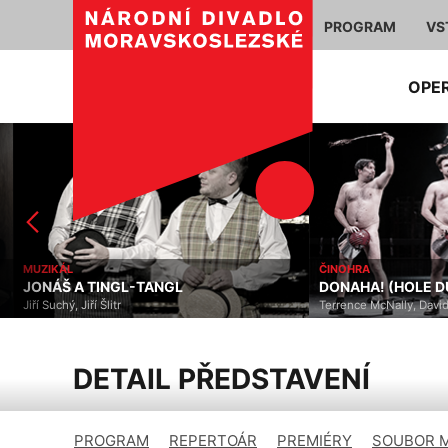
PROGRAM
VS
OPE
MUZIKÁL
ČINOHRA
JONÁŠ A TINGL-TANGL
DONAHA! (HOLE DU
Jiří Suchý, Jiří Šlitr
Terrence McNally, David 
DETAIL PŘEDSTAVENÍ
PROGRAM
REPERTOÁR
PREMIÉRY
SOUBOR 