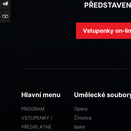
Newsletter
PŘEDSTAVEN
TripAdvisor
Vstupenky on-li
Hlavní menu
Umělecké soubor
PROGRAM
Opera
VSTUPENKY /
Činohra
PŘEDPLATNÉ
Balet