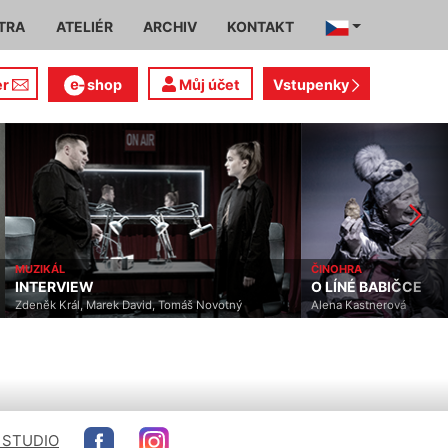
TRA
ATELIÉR
ARCHIV
KONTAKT
er
shop
Můj účet
Vstupenky
MUZIKÁL
ČINOHRA
INTERVIEW
O LÍNÉ BABIČCE
Zdeněk Král, Marek David, Tomáš Novotný
Alena Kastnerová
 STUDIO