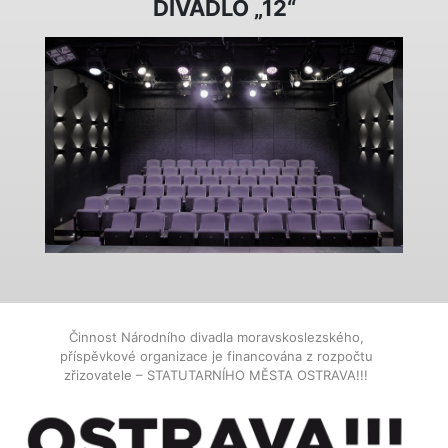
DIVADLO „12“
Činnost Národního divadla moravskoslezského,
příspěvkové organizace je financována z rozpočtu
zřizovatele – STATUTARNÍHO MĚSTA OSTRAVA!!!