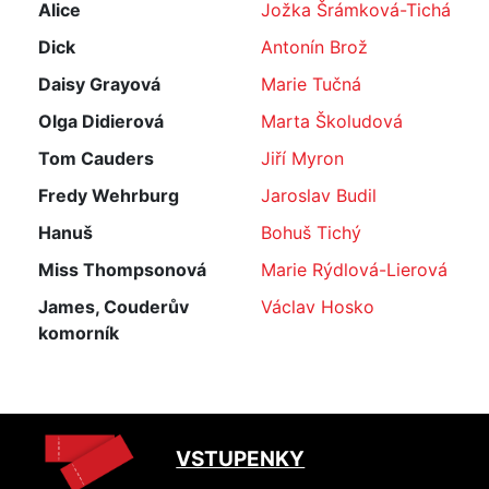
Alice
Jožka Šrámková-Tichá
Dick
Antonín Brož
Daisy Grayová
Marie Tučná
Olga Didierová
Marta Školudová
Tom Cauders
Jiří Myron
Fredy Wehrburg
Jaroslav Budil
Hanuš
Bohuš Tichý
Miss Thompsonová
Marie Rýdlová-Lierová
James, Couderův
Václav Hosko
komorník
VSTUPENKY