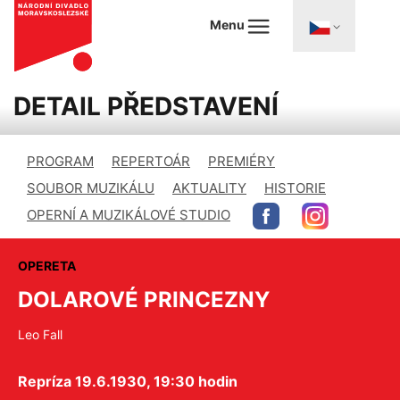
Menu
DETAIL PŘEDSTAVENÍ
PROGRAM
REPERTOÁR
PREMIÉRY
SOUBOR MUZIKÁLU
AKTUALITY
HISTORIE
OPERNÍ A MUZIKÁLOVÉ STUDIO
OPERETA
DOLAROVÉ PRINCEZNY
Leo Fall
Repríza 19.6.1930, 19:30 hodin