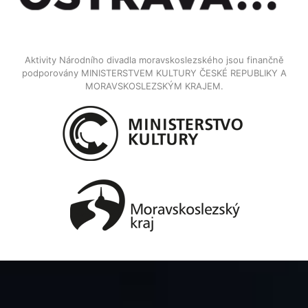
Aktivity Národního divadla moravskoslezského jsou finančně
podporovány MINISTERSTVEM KULTURY ČESKÉ REPUBLIKY A
MORAVSKOSLEZSKÝM KRAJEM.