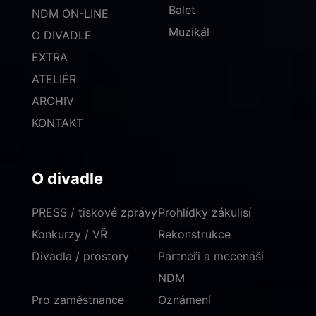
Balet
NDM ON-LINE
Muzikál
O DIVADLE
EXTRA
ATELIÉR
ARCHIV
KONTAKT
O divadle
PRESS / tiskové zprávy
Prohlídky zákulisí
Konkurzy / VŘ
Rekonstrukce
Divadla / prostory
Partneři a mecenáši
NDM
Pro zaměstnance
Oznámení