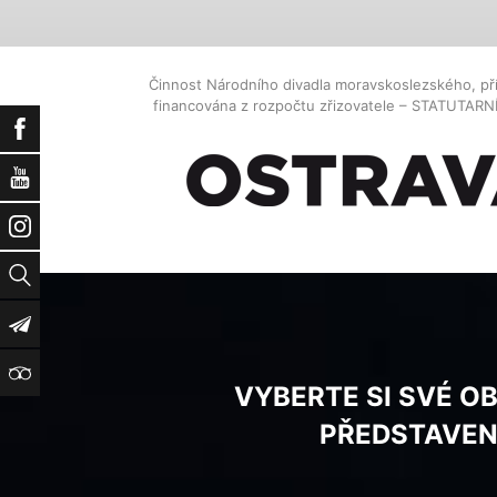
Činnost Národního divadla moravskoslezského, př
financována z rozpočtu zřizovatele – STATUTAR
Facebook
YouTube
Instagram
Vyhledat
Newsletter
TripAdvisor
VYBERTE SI SVÉ O
PŘEDSTAVEN