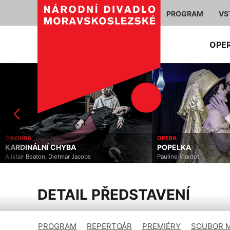
PROGRAM
VS
OPE
ČINOHRA
OPERA
KARDINÁLNÍ CHYBA
POPELKA
Alistair Beaton, Dietmar Jacobs
Pauline Viardot
DETAIL PŘEDSTAVENÍ
PROGRAM
REPERTOÁR
PREMIÉRY
SOUBOR 