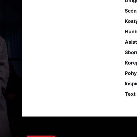
Dirig
Scén
Kost
Hud
Asist
Sbor
Kore
Pohy
Inspi
Text 