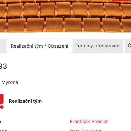
Termíny představení
Č
Realizační tým / Obsazení
993
ho Myrona
Realizační tým
e
František Preisler