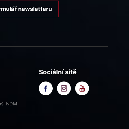
rmulář newsletteru
Sociální sítě
náši NDM