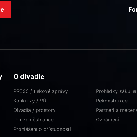
ne
Fo
y
O divadle
PRESS / tiskové zprávy
Prohlídky zákulisí
Konkurzy / VŘ
Rekonstrukce
Divadla / prostory
Partneři a mece
Pro zaměstnance
Oznámení
Prohlášení o přístupnosti