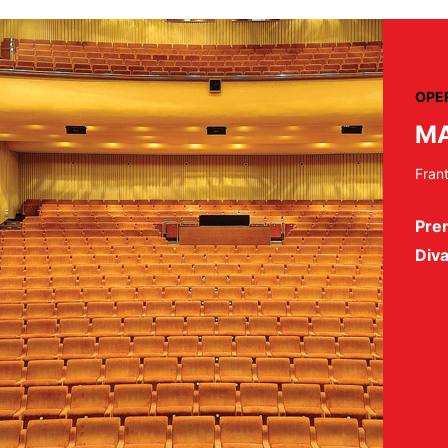
OPE
MA
Fran
Prem
Diva