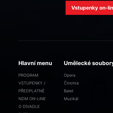
Vstupenky on-li
Hlavní menu
Umělecké soubor
PROGRAM
Opera
VSTUPENKY /
Činohra
PŘEDPLATNÉ
Balet
NDM ON-LINE
Muzikál
O DIVADLE