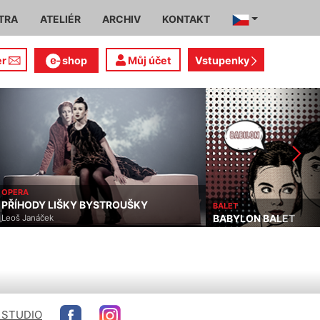
TRA
ATELIÉR
ARCHIV
KONTAKT
er
shop
Můj účet
Vstupenky
OPERA
PŘÍHODY LIŠKY BYSTROUŠKY
BALET
BABYLON BALET
Leoš Janáček
 STUDIO