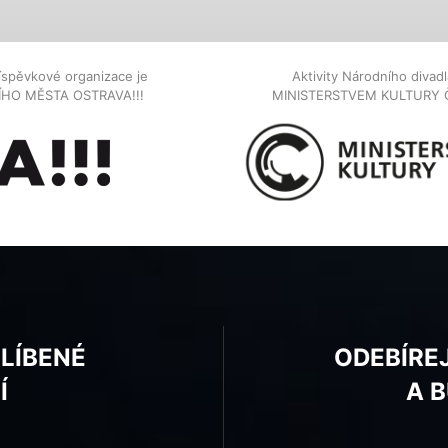
íspěvkové organizace je
Aktivity Národního diva
NÍHO MĚSTA OSTRAVA!!!
MINISTERSTVEM KULTURY 
BLÍBENÉ
ODEBÍRE
Í
A 