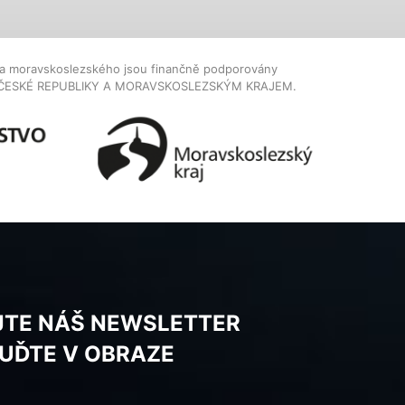
dla moravskoslezského jsou finančně podporovány
ČESKÉ REPUBLIKY A MORAVSKOSLEZSKÝM KRAJEM.
JTE NÁŠ NEWSLETTER
BUĎTE V OBRAZE