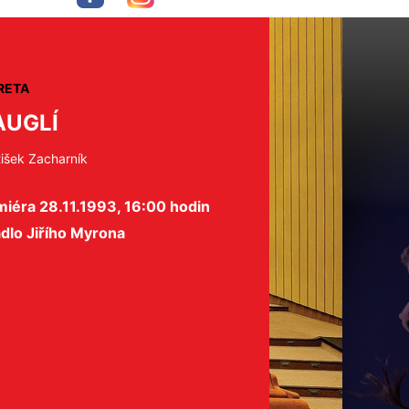
RETA
UGLÍ
tišek Zacharník
iéra 28.11.1993, 16:00 hodin
dlo Jiřího Myrona