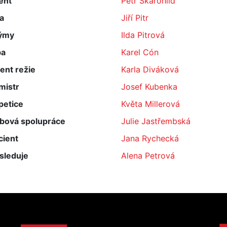
ent
Petr Škarohlíd
a
Jiří Pitr
ýmy
Ilda Pitrová
ba
Karel Cón
ent režie
Karla Diváková
mistr
Josef Kubenka
petice
Květa Millerová
bová spolupráce
Julie Jastřembská
cient
Jana Rychecká
sleduje
Alena Petrová