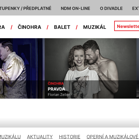
TUPENKY / PŘEDPLATNÉ
NDM ON-LINE
O DIVADLE
EX
Newslett
RA
/
ČINOHRA
/
BALET
/
MUZIKÁL
ČINOHRA
PRAVDA
Florian Zeller
MUZIKÁLU
AKTUALITY
HISTORIE
OPERNÍ A MUZIKÁLOVÉ