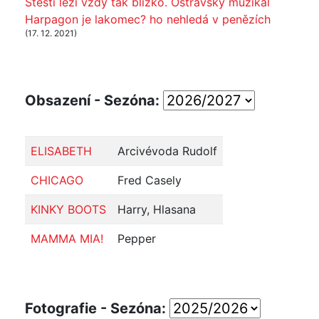
Štěstí leží vždy tak blízko. Ostravský muzikál
Harpagon je lakomec? ho nehledá v penězích
(17. 12. 2021)
Obsazení - Sezóna:
ELISABETH
Arcivévoda Rudolf
CHICAGO
Fred Casely
KINKY BOOTS
Harry, Hlasana
MAMMA MIA!
Pepper
Fotografie - Sezóna: