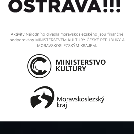
Aktivity Národního divadla moravskoslezského jsou finančně
podporovány MINISTERSTVEM KULTURY ČESKÉ REPUBLIKY A
MORAVSKOSLEZSKÝM KRAJEM.