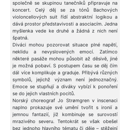
společně se skupinou tanečníků připravuje na
koncert. Celý děj se za tónů Bachových
violoncellových suit řídí abstraktní logikou a
dává prostor představivosti a asociacím. Jedna
myšlenka vede ke druhé a žádná z nich není
špatná.
Diváci mohou pozorovat situace plné napětí,
neklidu a nevyslovených emocí. Zatímco
některé pasáže mohou působit až děsivě, jiné
je možná pobaví. S postupem času se děj čím
dál více komplikuje a graduje. Přibývá různých
symbolů, jejichž význam není jednoznačný.
Emoce se stupňují a diváky vybízí k ponoření
se do jejich vlastních pocitů.
Norský choreograf Jo Strømgren v inscenaci
naplno prokazuje své umění tvořit s ironií a
jemnou fantazií, již kombinuje se surovostí
mrazivého severu. Tentokrát se však obešel
bez jednoho hlavního tématu či děje – stěžejní