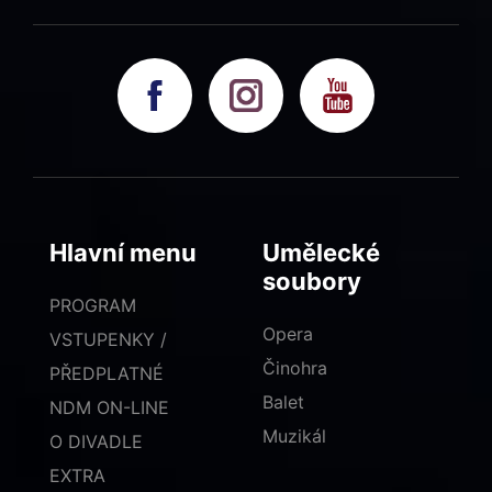
Hlavní menu
Umělecké
soubory
PROGRAM
Opera
VSTUPENKY /
Činohra
PŘEDPLATNÉ
Balet
NDM ON-LINE
Muzikál
O DIVADLE
EXTRA