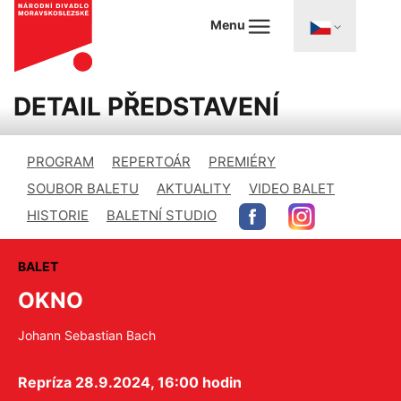
Menu
DETAIL PŘEDSTAVENÍ
PROGRAM
REPERTOÁR
PREMIÉRY
SOUBOR BALETU
AKTUALITY
VIDEO BALET
HISTORIE
BALETNÍ STUDIO
BALET
OKNO
Johann Sebastian Bach
Repríza 28.9.2024, 16:00 hodin