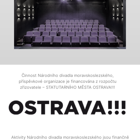
Činnost Národního divadla moravskoslezského,
příspěvkové organizace je financována z rozpočtu
zřizovatele – STATUTARNÍHO MĚSTA OSTRAVA!!!
Aktivity Národního divadla moravskoslezského jsou finančně