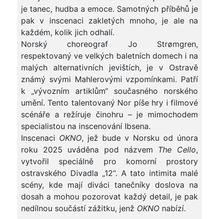
je tanec, hudba a emoce. Samotných příběhů je
pak v inscenaci zakletých mnoho, je ale na
každém, kolik jich odhalí.
Norský choreograf Jo Strømgren,
respektovaný ve velkých baletních domech i na
malých alternativních jevištích, je v Ostravě
známý svými Mahlerovými vzpomínkami. Patří
k „vývozním artiklům“ současného norského
umění. Tento talentovaný Nor píše hry i filmové
scénáře a režíruje činohru – je mimochodem
specialistou na inscenování Ibsena.
Inscenaci
OKNO
, jež bude v Norsku od února
roku 2025 uváděna pod názvem
The Cello
,
vytvořil speciálně pro komorní prostory
ostravského Divadla „12“. A tato intimita malé
scény, kde mají diváci tanečníky doslova na
dosah a mohou pozorovat každý detail, je pak
nedílnou součástí zážitku, jenž
OKNO
nabízí.