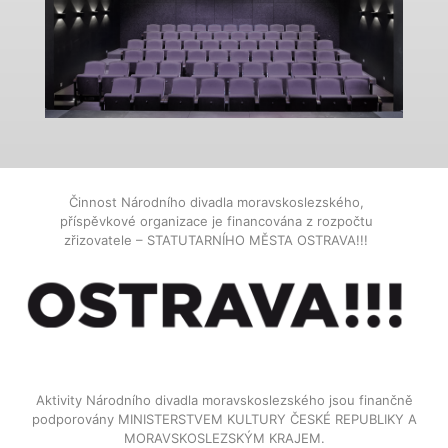
Činnost Národního divadla moravskoslezského,
příspěvkové organizace je financována z rozpočtu
zřizovatele – STATUTARNÍHO MĚSTA OSTRAVA!!!
Aktivity Národního divadla moravskoslezského jsou finančně
podporovány MINISTERSTVEM KULTURY ČESKÉ REPUBLIKY A
MORAVSKOSLEZSKÝM KRAJEM.