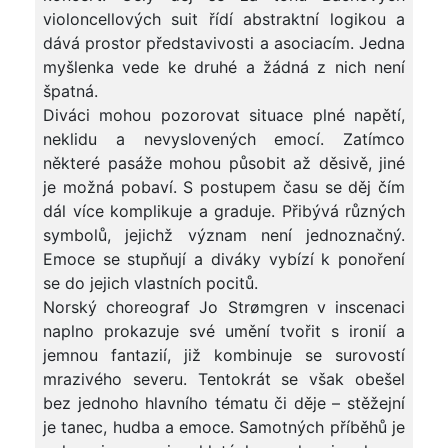
violoncellových suit řídí abstraktní logikou a
dává prostor představivosti a asociacím. Jedna
myšlenka vede ke druhé a žádná z nich není
špatná.
Diváci mohou pozorovat situace plné napětí,
neklidu a nevyslovených emocí. Zatímco
některé pasáže mohou působit až děsivě, jiné
je možná pobaví. S postupem času se děj čím
dál více komplikuje a graduje. Přibývá různých
symbolů, jejichž význam není jednoznačný.
Emoce se stupňují a diváky vybízí k ponoření
se do jejich vlastních pocitů.
Norský choreograf Jo Strømgren v inscenaci
naplno prokazuje své umění tvořit s ironií a
jemnou fantazií, již kombinuje se surovostí
mrazivého severu. Tentokrát se však obešel
bez jednoho hlavního tématu či děje – stěžejní
je tanec, hudba a emoce. Samotných příběhů je