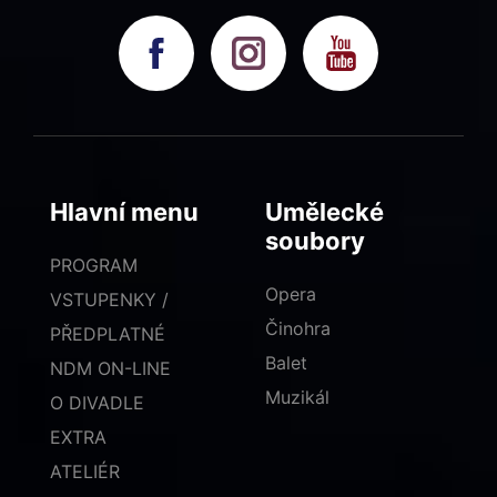
Hlavní menu
Umělecké
soubory
PROGRAM
Opera
VSTUPENKY /
Činohra
PŘEDPLATNÉ
Balet
NDM ON-LINE
Muzikál
O DIVADLE
EXTRA
ATELIÉR