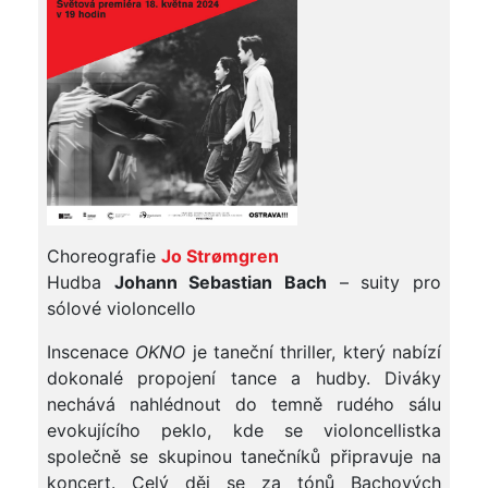
Choreografie
Jo Strømgren
Hudba
Johann
Sebastian Bach
– suity pro
sólové violoncello
Inscenace
OKNO
je taneční thriller, který nabízí
dokonalé propojení tance a hudby. Diváky
nechává nahlédnout do temně rudého sálu
evokujícího peklo, kde se violoncellistka
společně se skupinou tanečníků připravuje na
koncert. Celý děj se za tónů Bachových