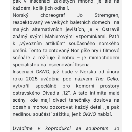
pak v inscenaci zakletých mnoho, je ale na
každém, kolik jich odhalí.
Norský choreograf Jo Strømgren,
respektovaný ve velkých baletních domech i na
malých alternativních jevištích, je v Ostravě
známý svými Mahlerovými vzpomínkami. Patří
k „vývozním artiklům“ současného norského
umění. Tento talentovaný Nor píše hry i filmové
scénáře a režíruje činohru – je mimochodem
specialistou na inscenování Ibsena.
Inscenaci
OKNO
, jež bude v Norsku od února
roku 2025 uváděna pod názvem
The Cello
,
vytvořil speciálně pro komorní prostory
ostravského Divadla „12“. A tato intimita malé
scény, kde mají diváci tanečníky doslova na
dosah a mohou pozorovat každý detail, je pak
nedílnou součástí zážitku, jenž
OKNO
nabízí.
Uvádíme v koprodukci se souborem Jo