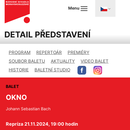
Menu
DETAIL PŘEDSTAVENÍ
PROGRAM
REPERTOÁR
PREMIÉRY
SOUBOR BALETU
AKTUALITY
VIDEO BALET
HISTORIE
BALETNÍ STUDIO
BALET
OKNO
Johann Sebastian Bach
Repríza 21.11.2024, 19:00 hodin