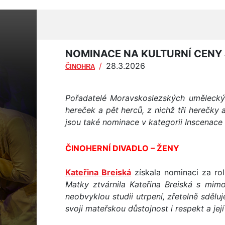
NOMINACE NA KULTURNÍ CENY 
/
28.3.2026
ČINOHRA
Pořadatelé Moravskoslezských uměleck
hereček a pět herců, z nichž tři herečky
jsou také nominace v kategorii Inscenace
ČINOHERNÍ DIVADLO – ŽENY
Kateřina Breiská
získala nominaci za ro
Matky ztvárnila Kateřina Breiská s mimo
neobvyklou studii utrpení, zřetelně sděl
svoji mateřskou důstojnost i respekt a její