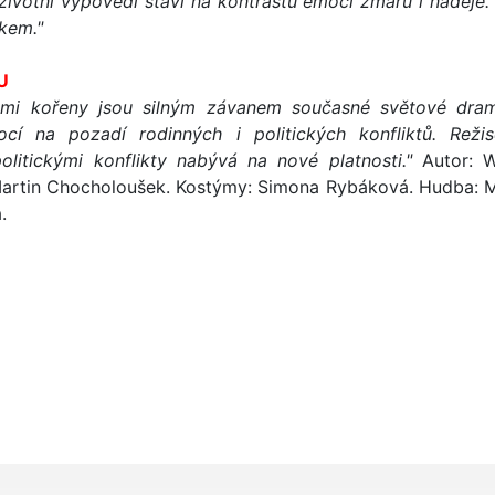
životní výpovědi staví na kontrastu emocí zmaru i naděje.
kem."
U
ými kořeny jsou silným závanem současné světové dram
cí na pozadí rodinných i politických konfliktů. Reži
olitickými konflikty nabývá na nové platnosti."
Autor: W
artin Chocholoušek. Kostýmy: Simona Rybáková. Hudba: Mar
.