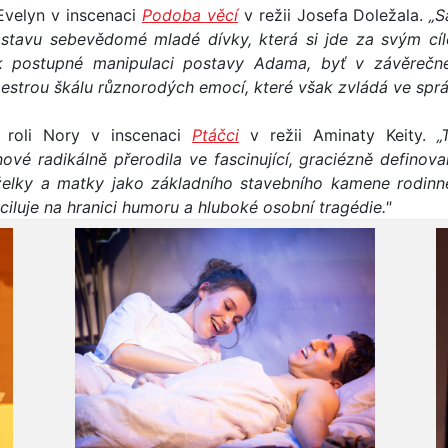
Evelyn v inscenaci
Podoba věcí
v režii Josefa Doležala.
„S
postavu sebevědomé mladé dívky, která si jde za svým cíl
k postupné manipulaci postavy Adama, byť v závěrečné
 pestrou škálu různorodých emocí, které však zvládá ve sp
 roli Nory v inscenaci
Ptáčci
v režii Aminaty Keity.
„
vé radikálně přerodila ve fascinující, graciézně definova
elky a matky jako základního stavebního kamene rodinné
sciluje na hranici humoru a hluboké osobní tragédie."