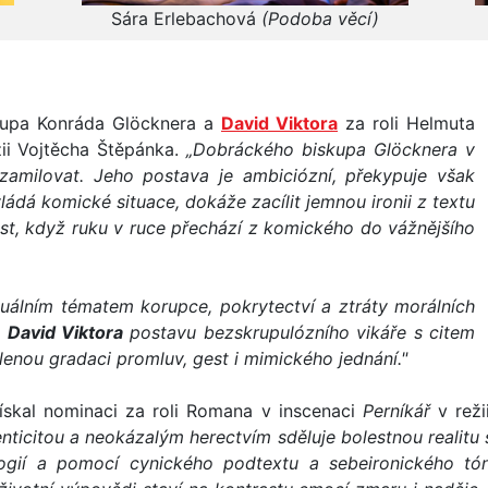
Sára Erlebachová
(Podoba věcí)
kupa Konráda Glöcknera a
David Viktora
za roli Helmuta
ii Vojtěcha Štěpánka.
„Dobráckého biskupa Glöcknera v
zamilovat. Jeho postava je ambiciózní, překypuje však
ádá komické situace, dokáže zacílit jemnou ironii z textu
st, když ruku v ruce přechází z komického do vážnějšího
uálním tématem korupce, pokrytectví a ztráty morálních
e
David Viktora
postavu bezskrupulózního vikáře s citem
šlenou gradaci promluv, gest i mimického jednání."
skal nominaci za roli Romana v inscenaci
Perníkář
v reži
icitou a neokázalým herectvím sděluje bolestnou realitu sv
logií a pomocí cynického podtextu a sebeironického tó