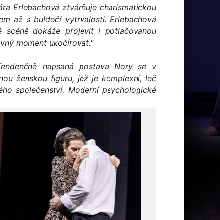
ára Erlebachová ztvárňuje charismatickou
em až s buldočí vytrvalostí. Erlebachová
 scéně dokáže projevit i potlačovanou
rávný moment ukočírovat."
Tendenčně napsaná postava Nory se v
nou ženskou figuru, jež je komplexní, leč
ho společenství. Moderní psychologické