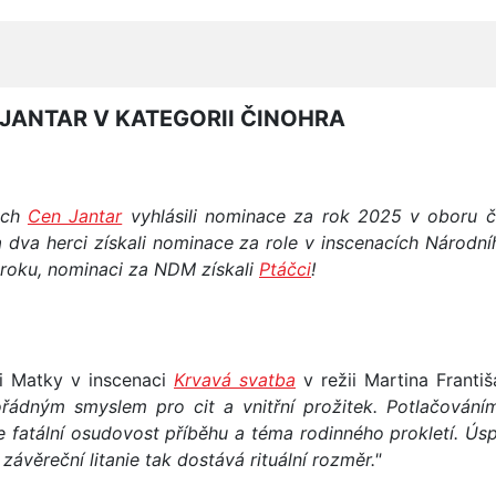
JANTAR V KATEGORII ČINOHRA
ých
Cen Jantar
vyhlásili nominace za rok 2025 v oboru č
 a dva herci získali nominace za role v inscenacích Národ
 roku, nominaci za NDM získali
Ptáčci
!
li Matky v inscenaci
Krvavá svatba
v režii Martina Franti
řádným smyslem pro cit a vnitřní prožitek. Potlačování
uje fatální osudovost příběhu a téma rodinného prokletí.
 závěreční litanie tak dostává rituální rozměr."