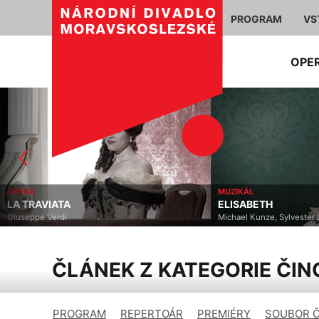
PROGRAM
VS
OPE
MUZIKÁL
AVIATA
ELISABETH
e Verdi
Michael Kunze, Sylvester Levay
ČLÁNEK Z KATEGORIE ČI
PROGRAM
REPERTOÁR
PREMIÉRY
SOUBOR 