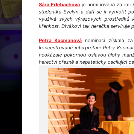
Sára Erlebachová
je nominovaná za roli 
studentku Evelyn a daří se ji vytvořit 
využívá svých výrazových prostředků 
křehkost. Divákovi tak herečka servíruje
Petra Kocmanová
nominaci získala za
koncentrované interpretaci Petry Kocmano
neokázale pokornou oslavou úlohy manž
herectví přesně a nepateticky oscilující o