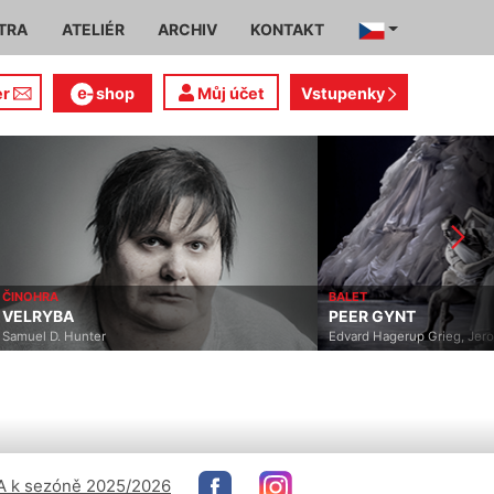
TRA
ATELIÉR
ARCHIV
KONTAKT
er
shop
Můj účet
Vstupenky
BALET
BA
PEER GYNT
. Hunter
Edvard Hagerup Grieg, Jeroen Verbr
 k sezóně 2025/2026