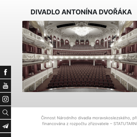
DIVADLO ANTONÍNA DVOŘÁKA
Facebook
YouTube
Instagram
Vyhledat
Činnost Národního divadla moravskoslezského, př
financována z rozpočtu zřizovatele – STATUTAR
Newsletter