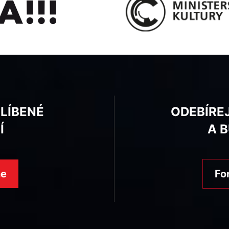
BLÍBENÉ
ODEBÍRE
Í
A 
ne
Fo