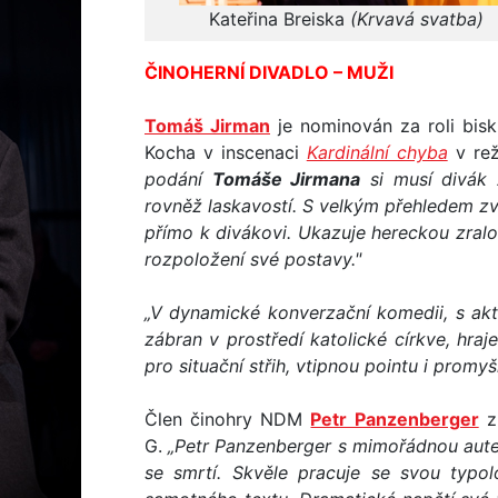
Kateřina Breiska
(Krvavá svatba)
ČINOHERNÍ DIVADLO – MUŽI
Tomáš Jirman
je nominován za roli bis
Kocha v inscenaci
Kardinální chyba
v rež
podání
Tomáše Jirmana
si musí divák 
rovněž laskavostí. S velkým přehledem zvl
přímo k divákovi. Ukazuje hereckou zralo
rozpoložení své postavy."
„V dynamické konverzační komedii, s akt
zábran v prostředí katolické církve, hraj
pro situační střih, vtipnou pointu i promy
Člen činohry NDM
Petr Panzenberger
zí
G.
„Petr Panzenberger s mimořádnou autent
se smrtí. Skvěle pracuje se svou typo