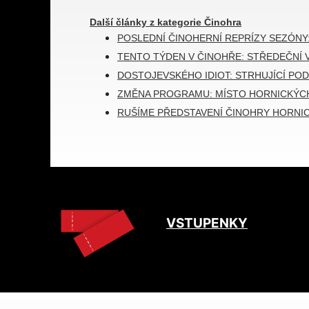
Další články z kategorie Činohra
POSLEDNÍ ČINOHERNÍ REPRÍZY SEZÓNY
TENTO TÝDEN V ČINOHŘE: STŘEDEČNÍ 
DOSTOJEVSKÉHO IDIOT: STRHUJÍCÍ POD
ZMĚNA PROGRAMU: MÍSTO HORNICKÝCH
RUŠÍME PŘEDSTAVENÍ ČINOHRY HORNI
VSTUPENKY