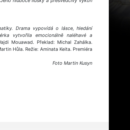
 Jeho hluboce lidský a přesvědčivý výkon
atiky. Drama vypovídá o lásce, hledání
sérka vytvořila emocionálně naléhavé a
ajdi Mouawad. Překlad: Michal Zahálka.
tin Hůla. Režie: Aminata Keita. Premiéra
Foto Martin Kusyn