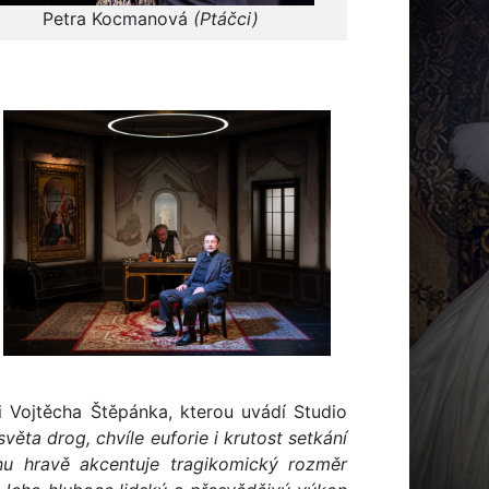
Petra Kocmanová
(Ptáčci)
i Vojtěcha Štěpánka, kterou uvádí Studio
ěta drog, chvíle euforie i krutost setkání
nu hravě akcentuje tragikomický rozměr