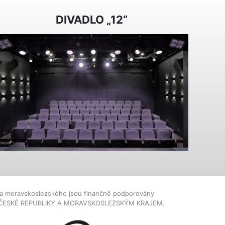
DIVADLO „12“
dla moravskoslezského jsou finančně podporovány
ČESKÉ REPUBLIKY A MORAVSKOSLEZSKÝM KRAJEM.