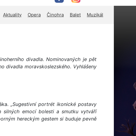
Aktuality
Opera
Činohra
Balet
Muzikál
inoherního divadla. Nominovaných je pět
ního divadla moravskoslezského. Vyhlášeny
šáka.
„Sugestivní portrét ikonické postavy
m silných emocí bolesti a smutku vytváří
 Úsporným hereckým gestem si buduje pevně