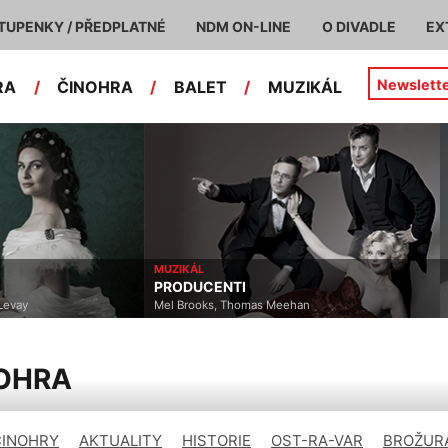
TUPENKY / PŘEDPLATNÉ
NDM ON-LINE
O DIVADLE
EX
Newslett
RA
/
ČINOHRA
/
BALET
/
MUZIKÁL
MUZIKÁL
ČINOHRA
PRODUCENTI
VELRY
Mel Brooks, Thomas Meehan
Samuel D
NOHRA
ČINOHRY
AKTUALITY
HISTORIE
OST-RA-VAR
BROŽURA