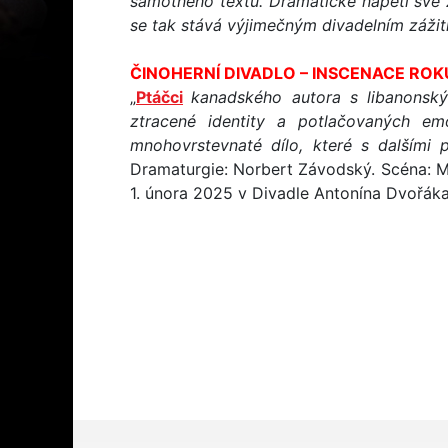
samotného textu. Dramatické napětí své 
se tak stává výjimečným divadelním zážit
ČINOHERNÍ DIVADLO – INSCENACE ROK
„
Ptáčci
kanadského autora s libanonsk
ztracené identity a potlačovaných emo
mnohovrstevnaté dílo, které s dalšími p
Dramaturgie: Norbert Závodský. Scéna: M
1. února 2025 v Divadle Antonína Dvořáka