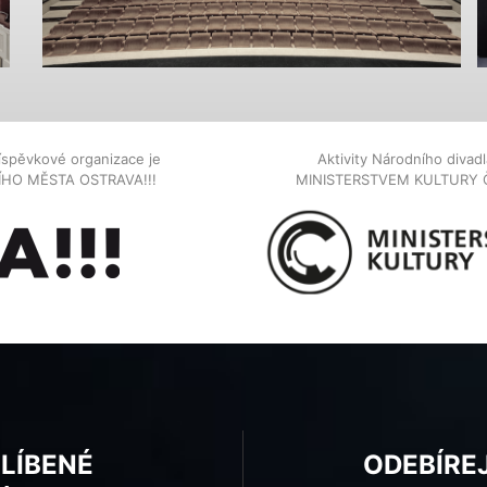
íspěvkové organizace je
Aktivity Národního diva
NÍHO MĚSTA OSTRAVA!!!
MINISTERSTVEM KULTURY 
BLÍBENÉ
ODEBÍRE