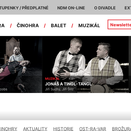
TUPENKY / PŘEDPLATNÉ
NDM ON-LINE
O DIVADLE
EX
Newslett
RA
/
ČINOHRA
/
BALET
/
MUZIKÁL
MUZIKÁL
JONÁŠ A TINGL-TANGL
acobs
Jiří Suchý, Jiří Šlitr
ČINOHRY
AKTUALITY
HISTORIE
OST-RA-VAR
BROŽURA