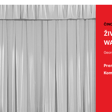
ČIN
ŽI
W
Geor
Prem
Komo