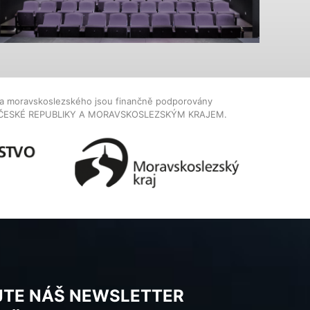
dla moravskoslezského jsou finančně podporovány
ČESKÉ REPUBLIKY A MORAVSKOSLEZSKÝM KRAJEM.
JTE NÁŠ NEWSLETTER