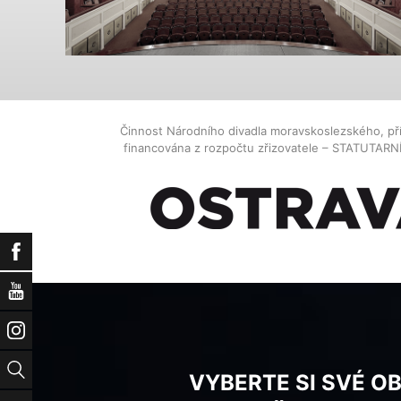
Činnost Národního divadla moravskoslezského, př
financována z rozpočtu zřizovatele – STATUTAR
Facebook
YouTube
Instagram
Vyhledat
VYBERTE SI SVÉ O