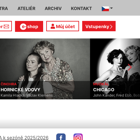
TRA
ATELIÉR
ARCHIV
KONTAKT
er
shop
Můj účet
Vstupenky
ČINOHRA
MUZIKÁL
HORNICKÉ VDOVY
CHICAGO
Kamila Hladká, Václav Klemens
John Kander, Fred Ebb, Bo
 k sezóně 2025/2026