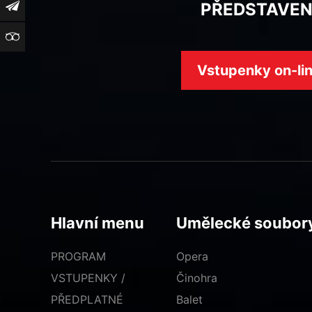
PŘEDSTAVEN
Newsletter
TripAdvisor
Vstupenky on-li
Hlavní menu
Umělecké soubor
PROGRAM
Opera
VSTUPENKY /
Činohra
PŘEDPLATNÉ
Balet