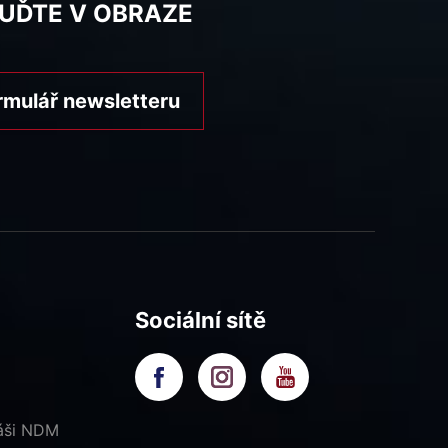
BUĎTE V OBRAZE
rmulář newsletteru
Sociální sítě
náši NDM