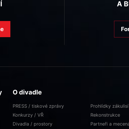
Í
A 
ne
Fo
y
O divadle
PRESS / tiskové zprávy
Prohlídky zákulisí
Konkurzy / VŘ
Rekonstrukce
Divadla / prostory
Partneři a mece