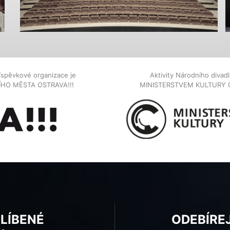
íspěvkové organizace je
Aktivity Národního diva
NÍHO MĚSTA OSTRAVA!!!
MINISTERSTVEM KULTURY 
BLÍBENÉ
ODEBÍRE