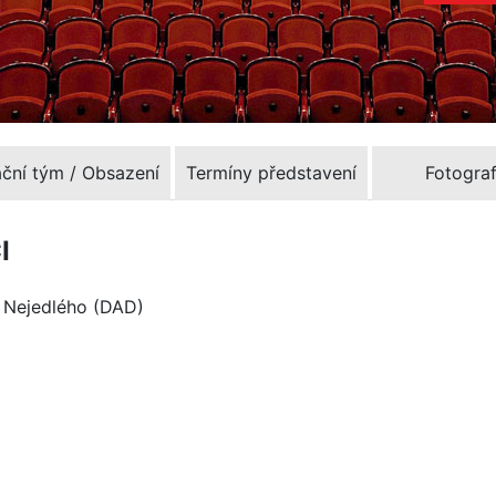
ační tým / Obsazení
Termíny představení
Fotograf
I
a Nejedlého (DAD)