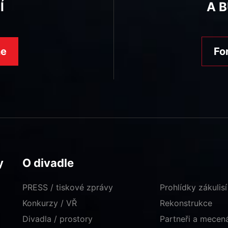
Í
A 
ne
Fo
y
O divadle
PRESS / tiskové zprávy
Prohlídky zákulisí
Konkurzy / VŘ
Rekonstrukce
Divadla / prostory
Partneři a mece