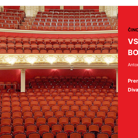
ČIN
VS
BO
Anto
Prem
Div