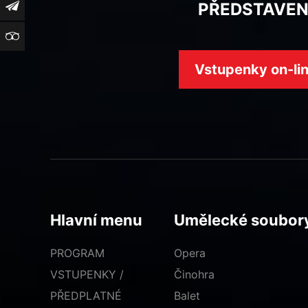
PŘEDSTAVEN
Newsletter
TripAdvisor
Vstupenky on-li
Hlavní menu
Umělecké soubor
PROGRAM
Opera
VSTUPENKY /
Činohra
PŘEDPLATNÉ
Balet