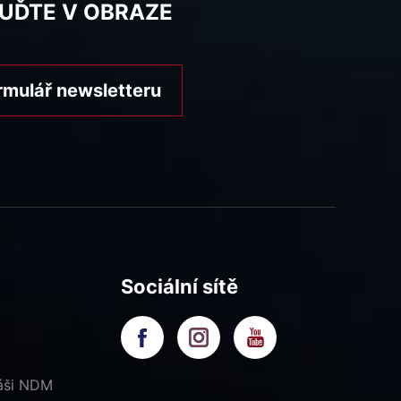
BUĎTE V OBRAZE
rmulář newsletteru
Sociální sítě
náši NDM