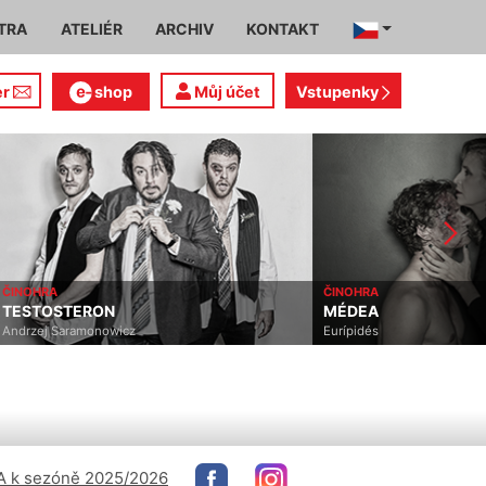
TRA
ATELIÉR
ARCHIV
KONTAKT
er
shop
Můj účet
Vstupenky
ČINOHRA
ČINOHRA
TESTOSTERON
MÉDEA
Andrzej Saramonowicz
Eurípidés
 k sezóně 2025/2026