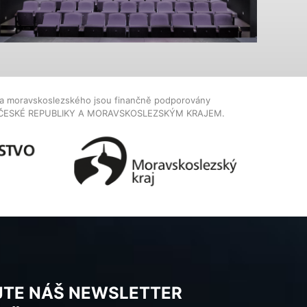
dla moravskoslezského jsou finančně podporovány
ČESKÉ REPUBLIKY A MORAVSKOSLEZSKÝM KRAJEM.
JTE NÁŠ NEWSLETTER