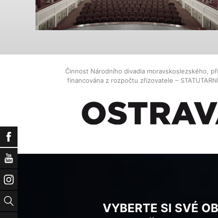
Činnost Národního divadla moravskoslezského, př
financována z rozpočtu zřizovatele – STATUTAR
Facebook
YouTube
Instagram
Vyhledat
VYBERTE SI SVÉ O