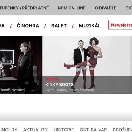
TUPENKY / PŘEDPLATNÉ
NDM ON-LINE
O DIVADLE
EX
Newslett
RA
/
ČINOHRA
/
BALET
/
MUZIKÁL
MUZIKÁL
KINKY BOOTS
, Tomáš Novotný
Cyndi Lauper, Harvey Fierstein
ČINOHRY
AKTUALITY
HISTORIE
OST-RA-VAR
BROŽURA