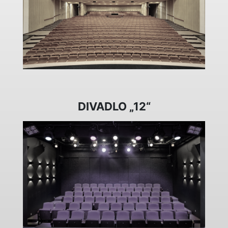
DIVADLO „12“