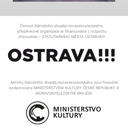
Činnost Národního divadla moravskoslezského,
příspěvkové organizace je financována z rozpočtu
zřizovatele – STATUTARNÍHO MĚSTA OSTRAVA!!!
Aktivity Národního divadla moravskoslezského jsou finančně
podporovány MINISTERSTVEM KULTURY ČESKÉ REPUBLIKY A
MORAVSKOSLEZSKÝM KRAJEM.