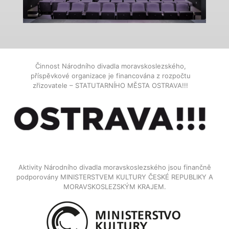
Činnost Národního divadla moravskoslezského,
příspěvkové organizace je financována z rozpočtu
zřizovatele – STATUTARNÍHO MĚSTA OSTRAVA!!!
Aktivity Národního divadla moravskoslezského jsou finančně
podporovány MINISTERSTVEM KULTURY ČESKÉ REPUBLIKY A
MORAVSKOSLEZSKÝM KRAJEM.