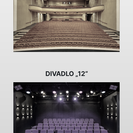
DIVADLO „12“