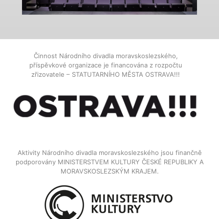
Činnost Národního divadla moravskoslezského,
příspěvkové organizace je financována z rozpočtu
zřizovatele – STATUTARNÍHO MĚSTA OSTRAVA!!!
Aktivity Národního divadla moravskoslezského jsou finančně
podporovány MINISTERSTVEM KULTURY ČESKÉ REPUBLIKY A
MORAVSKOSLEZSKÝM KRAJEM.