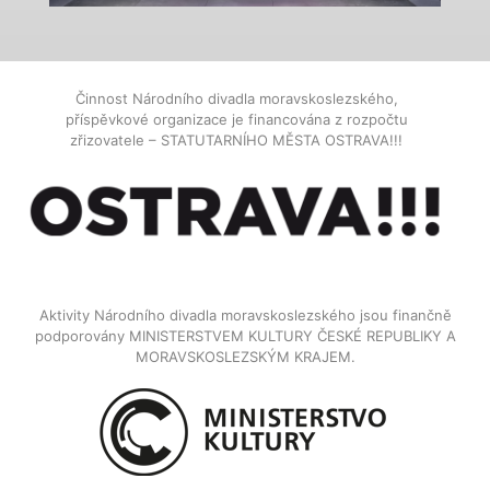
Činnost Národního divadla moravskoslezského,
příspěvkové organizace je financována z rozpočtu
zřizovatele – STATUTARNÍHO MĚSTA OSTRAVA!!!
Aktivity Národního divadla moravskoslezského jsou finančně
podporovány MINISTERSTVEM KULTURY ČESKÉ REPUBLIKY A
MORAVSKOSLEZSKÝM KRAJEM.