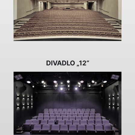
DIVADLO „12“