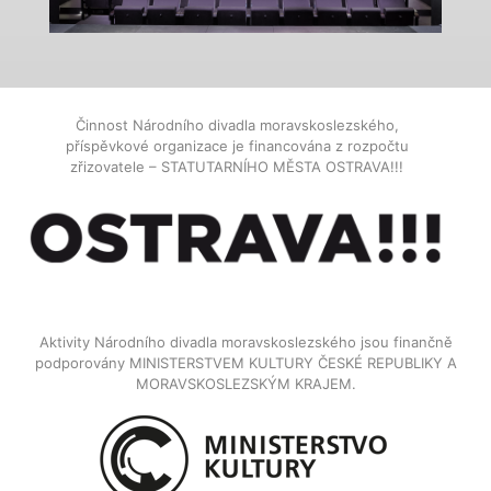
Činnost Národního divadla moravskoslezského,
příspěvkové organizace je financována z rozpočtu
zřizovatele – STATUTARNÍHO MĚSTA OSTRAVA!!!
Aktivity Národního divadla moravskoslezského jsou finančně
podporovány MINISTERSTVEM KULTURY ČESKÉ REPUBLIKY A
MORAVSKOSLEZSKÝM KRAJEM.