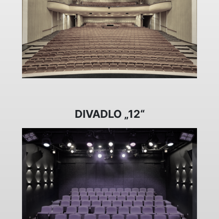
DIVADLO „12“