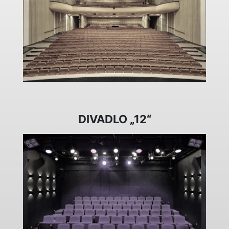
DIVADLO „12“