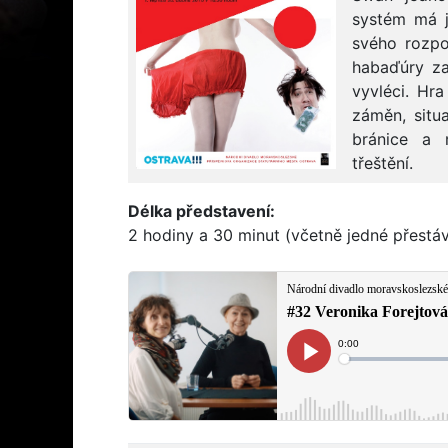
systém má ji
svého rozpo
habaďúry za
vyvléci. Hr
záměn, situa
bránice a m
třeštění.
Délka představení:
2 hodiny a 30 minut (včetně jedné přestá