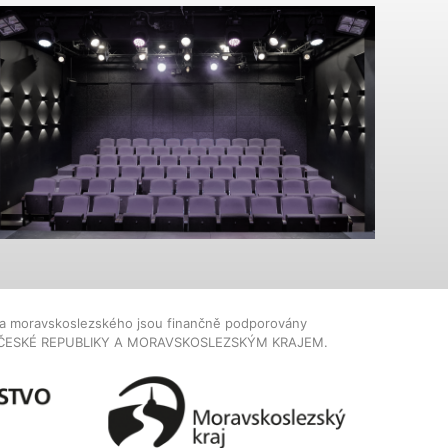
dla moravskoslezského jsou finančně podporovány
ČESKÉ REPUBLIKY A MORAVSKOSLEZSKÝM KRAJEM.