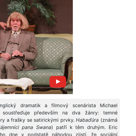
nglický dramatik a filmový scenárista Michael
soustřeďuje především na dva žánry: temné
ery a frašky se satirickými prvky.
Habaďúra
(známá
ájemníci pana Swana
) patří k těm druhým. Eric
ho dne v podstatě náhodou zjistí, že sociální