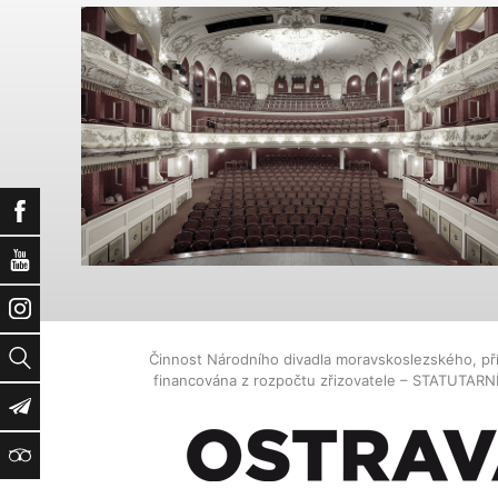
Facebook
YouTube
Instagram
Vyhledat
Činnost Národního divadla moravskoslezského, př
financována z rozpočtu zřizovatele – STATUTAR
Newsletter
TripAdvisor