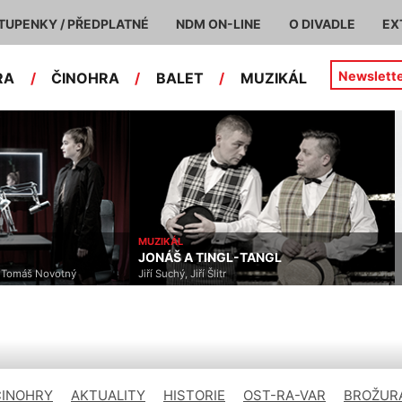
TUPENKY / PŘEDPLATNÉ
NDM ON-LINE
O DIVADLE
EX
Newslett
RA
/
ČINOHRA
/
BALET
/
MUZIKÁL
MUZIKÁL
MUZIKÁL
JONÁŠ A TINGL-TANGL
KINKY 
ovotný
Jiří Suchý, Jiří Šlitr
Cyndi Lau
ČINOHRY
AKTUALITY
HISTORIE
OST-RA-VAR
BROŽURA