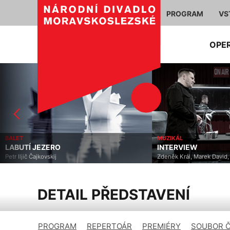
PROGRAM
VS
OPE
MUZIKÁL
Í JEZERO
INTERVIEW
č Čajkovskij
Zdeněk Král, Marek David, Tomáš N
DETAIL PŘEDSTAVENÍ
PROGRAM
REPERTOÁR
PREMIÉRY
SOUBOR 