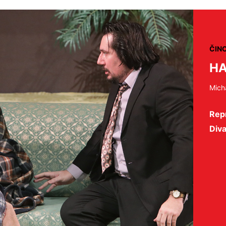
ČIN
H
Mich
Repr
Diva