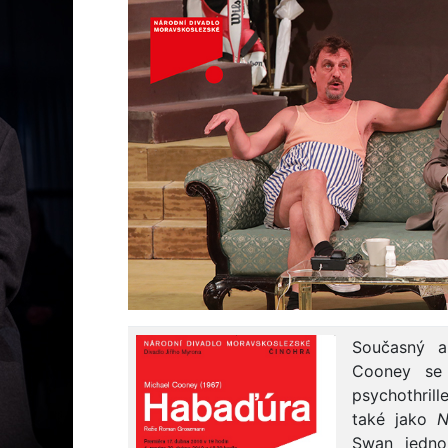
Současný a
Cooney se 
psychothrill
také jako
N
Swan jedno