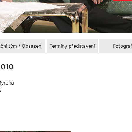
ační tým / Obsazení
Termíny představení
Fotograf
2010
 Myrona
!