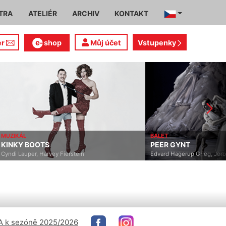
TRA
ATELIÉR
ARCHIV
KONTAKT
er
shop
Můj účet
Vstupenky
BALET
BOOTS
PEER GYNT
per, Harvey Fierstein
Edvard Hagerup Grieg, Jeroen Verbr
 k sezóně 2025/2026