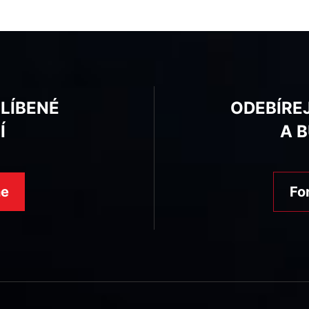
BLÍBENÉ
ODEBÍRE
Í
A 
ne
Fo