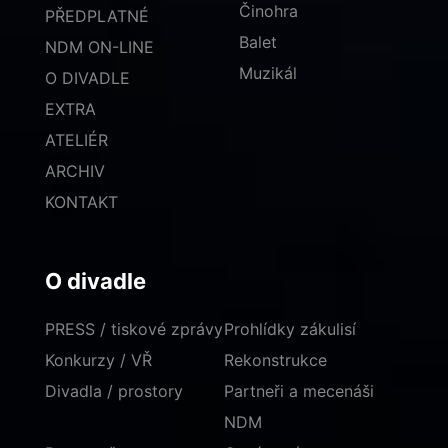
Činohra
PŘEDPLATNÉ
Balet
NDM ON-LINE
Muzikál
O DIVADLE
EXTRA
ATELIÉR
ARCHIV
KONTAKT
O divadle
PRESS / tiskové zprávy
Prohlídky zákulisí
Konkurzy / VŘ
Rekonstrukce
Divadla / prostory
Partneři a mecenáši
NDM