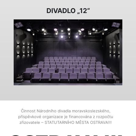
DIVADLO „12“
Činnost Národního divadla moravskoslezského,
příspěvkové organizace je financována z rozpočtu
zřizovatele – STATUTARNÍHO MĚSTA OSTRAVA!!!