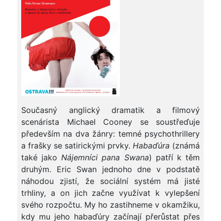
Současný anglický dramatik a filmový
scenárista Michael Cooney se soustřeďuje
především na dva žánry: temné psychothrillery
a frašky se satirickými prvky.
Habaďúra
(známá
také jako
Nájemníci pana Swana
) patří k těm
druhým. Eric Swan jednoho dne v podstatě
náhodou zjistí, že sociální systém má jisté
trhliny, a on jich začne využívat k vylepšení
svého rozpočtu. My ho zastihneme v okamžiku,
kdy mu jeho habaďúry začínají přerůstat přes