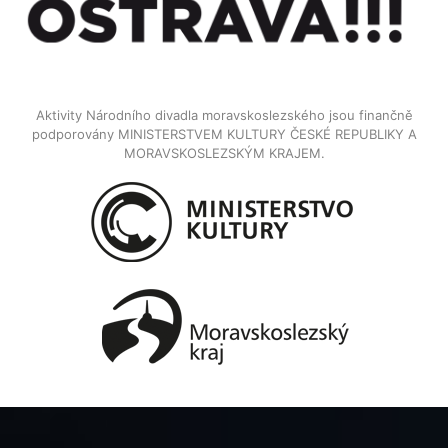
Aktivity Národního divadla moravskoslezského jsou finančně
podporovány MINISTERSTVEM KULTURY ČESKÉ REPUBLIKY A
MORAVSKOSLEZSKÝM KRAJEM.