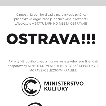
Činnost Národního divadla moravskoslezského,
příspěvkové organizace je financována z rozpočtu
zřizovatele – STATUTARNÍHO MĚSTA OSTRAVA!!!
Aktivity Národního divadla moravskoslezského jsou finančně
podporovány MINISTERSTVEM KULTURY ČESKÉ REPUBLIKY A
MORAVSKOSLEZSKÝM KRAJEM.