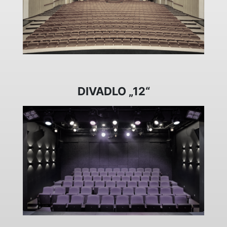
DIVADLO „12“