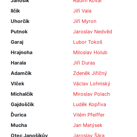
Janošík
Radim Koval
Ilčík
Jiří Vala
Uhorčík
Jiří Myron
Putnok
Jaroslav Nedvěd
Garaj
Lubor Tokoš
Hrajnoha
Miloslav Holub
Harala
Jiří Duras
Adamčík
Zdeněk Jiřičný
Vlček
Václav Lohniský
Michalčík
Miroslav Polach
Gajdoščík
Luděk Kopřiva
Ďurica
Vilém Pfeiffer
Mucha
Jan Matýsek
Otec Janošíkův
Jaroslav Šára