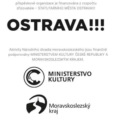
příspěvkové organizace je financována z rozpočtu
zřizovatele – STATUTARNÍHO MĚSTA OSTRAVA!!!
Aktivity Národního divadla moravskoslezského jsou finančně
podporovány MINISTERSTVEM KULTURY ČESKÉ REPUBLIKY A
MORAVSKOSLEZSKÝM KRAJEM.