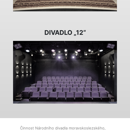
DIVADLO „12“
Činnost Národního divadla moravskoslezského,