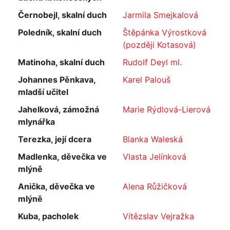
Černobejl, skalní duch
Jarmila Smejkalová
Poledník, skalní duch
Štěpánka Výrostková
(později Kotasová)
Matinoha, skalní duch
Rudolf Deyl ml.
Johannes Pěnkava,
Karel Palouš
mladší učitel
Jahelková, zámožná
Marie Rýdlová-Lierová
mlynářka
Terezka, její dcera
Blanka Waleská
Madlenka, děvečka ve
Vlasta Jelínková
mlýně
Anička, děvečka ve
Alena Růžičková
mlýně
Kuba, pacholek
Vítězslav Vejražka