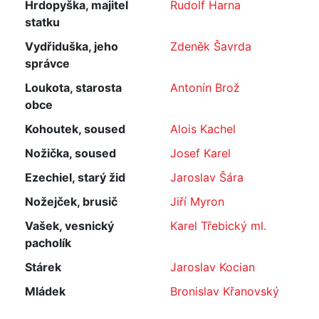
Hrdopyška, majitel
Rudolf Harna
statku
Vydřiduška, jeho
Zdeněk Šavrda
správce
Loukota, starosta
Antonín Brož
obce
Kohoutek, soused
Alois Kachel
Nožička, soused
Josef Karel
Ezechiel, starý žid
Jaroslav Šára
Nožejček, brusič
Jiří Myron
Vašek, vesnický
Karel Třebický ml.
pacholík
Stárek
Jaroslav Kocian
Mládek
Bronislav Křanovský