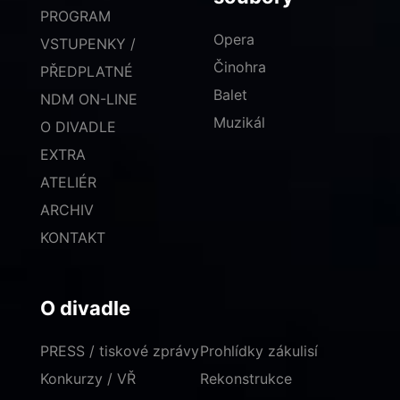
PROGRAM
Opera
VSTUPENKY /
Činohra
PŘEDPLATNÉ
Balet
NDM ON-LINE
Muzikál
O DIVADLE
EXTRA
ATELIÉR
ARCHIV
KONTAKT
O divadle
PRESS / tiskové zprávy
Prohlídky zákulisí
Konkurzy / VŘ
Rekonstrukce