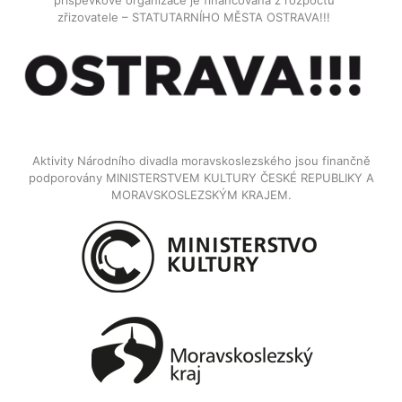
příspěvkové organizace je financována z rozpočtu
zřizovatele – STATUTARNÍHO MĚSTA OSTRAVA!!!
Aktivity Národního divadla moravskoslezského jsou finančně
podporovány MINISTERSTVEM KULTURY ČESKÉ REPUBLIKY A
MORAVSKOSLEZSKÝM KRAJEM.