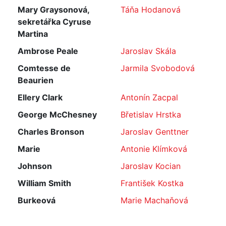
Mary Graysonová,
Táňa Hodanová
sekretářka Cyruse
Martina
Ambrose Peale
Jaroslav Skála
Comtesse de
Jarmila Svobodová
Beaurien
Ellery Clark
Antonín Zacpal
George McChesney
Břetislav Hrstka
Charles Bronson
Jaroslav Genttner
Marie
Antonie Klímková
Johnson
Jaroslav Kocian
William Smith
František Kostka
Burkeová
Marie Machaňová