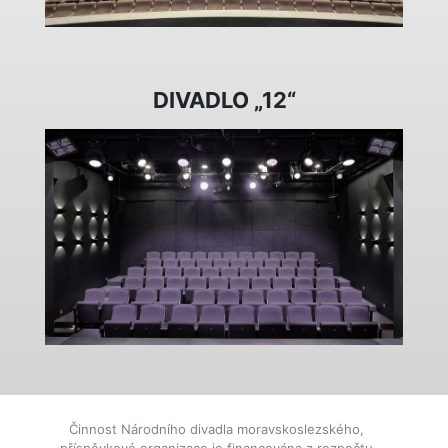
DIVADLO „12“
Činnost Národního divadla moravskoslezského,