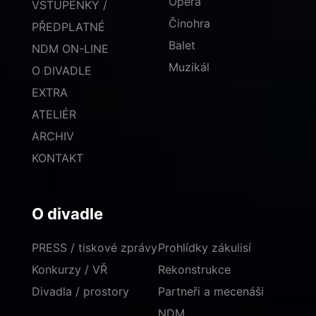
Opera
VSTUPENKY /
Činohra
PŘEDPLATNÉ
Balet
NDM ON-LINE
Muzikál
O DIVADLE
EXTRA
ATELIÉR
ARCHIV
KONTAKT
O divadle
PRESS / tiskové zprávy
Prohlídky zákulisí
Konkurzy / VŘ
Rekonstrukce
Divadla / prostory
Partneři a mecenáši
NDM