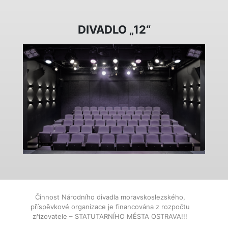
DIVADLO „12“
Činnost Národního divadla moravskoslezského,
příspěvkové organizace je financována z rozpočtu
zřizovatele – STATUTARNÍHO MĚSTA OSTRAVA!!!