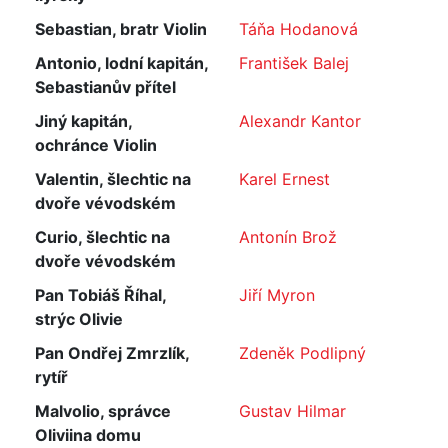
Sebastian, bratr Violin
Táňa Hodanová
Antonio, lodní kapitán,
František Balej
Sebastianův přítel
Jiný kapitán,
Alexandr Kantor
ochránce Violin
Valentin, šlechtic na
Karel Ernest
dvoře vévodském
Curio, šlechtic na
Antonín Brož
dvoře vévodském
Pan Tobiáš Říhal,
Jiří Myron
strýc Olivie
Pan Ondřej Zmrzlík,
Zdeněk Podlipný
rytíř
Malvolio, správce
Gustav Hilmar
Oliviina domu