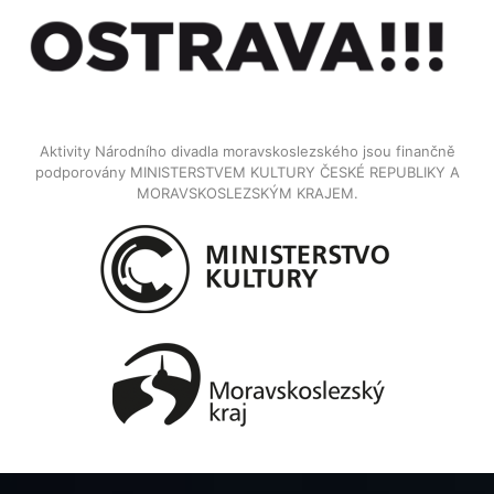
Aktivity Národního divadla moravskoslezského jsou finančně
podporovány MINISTERSTVEM KULTURY ČESKÉ REPUBLIKY A
MORAVSKOSLEZSKÝM KRAJEM.