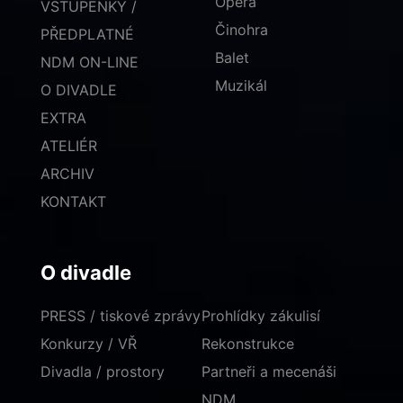
Opera
VSTUPENKY /
Činohra
PŘEDPLATNÉ
Balet
NDM ON-LINE
Muzikál
O DIVADLE
EXTRA
ATELIÉR
ARCHIV
KONTAKT
O divadle
PRESS / tiskové zprávy
Prohlídky zákulisí
Konkurzy / VŘ
Rekonstrukce
Divadla / prostory
Partneři a mecenáši
NDM