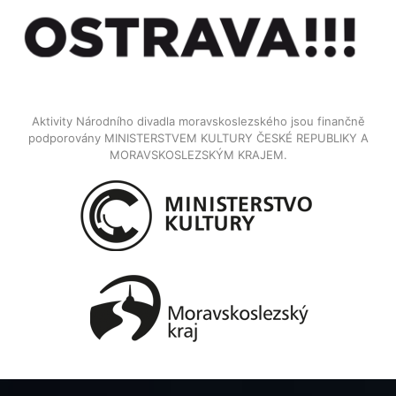
Aktivity Národního divadla moravskoslezského jsou finančně
podporovány MINISTERSTVEM KULTURY ČESKÉ REPUBLIKY A
MORAVSKOSLEZSKÝM KRAJEM.