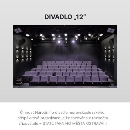
DIVADLO „12“
Činnost Národního divadla moravskoslezského,
příspěvkové organizace je financována z rozpočtu
zřizovatele – STATUTARNÍHO MĚSTA OSTRAVA!!!