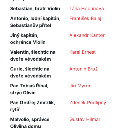
Sebastian, bratr Violin
Táňa Hodanová
Antonio, lodní kapitán,
František Balej
Sebastianův přítel
Jiný kapitán,
Alexandr Kantor
ochránce Violin
Valentin, šlechtic na
Karel Ernest
dvoře vévodském
Curio, šlechtic na
Antonín Brož
dvoře vévodském
Pan Tobiáš Říhal,
Jiří Myron
strýc Olivie
Pan Ondřej Zmrzlík,
Zdeněk Podlipný
rytíř
Malvolio, správce
Gustav Hilmar
Oliviina domu