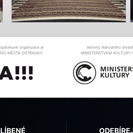
íspěvkové organizace je
Aktivity Národního diva
NÍHO MĚSTA OSTRAVA!!!
MINISTERSTVEM KULTURY 
BLÍBENÉ
ODEBÍRE