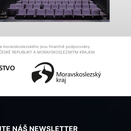
dla moravskoslezského jsou finančně podporovány
ČESKÉ REPUBLIKY A MORAVSKOSLEZSKÝM KRAJEM.
JTE NÁŠ NEWSLETTER