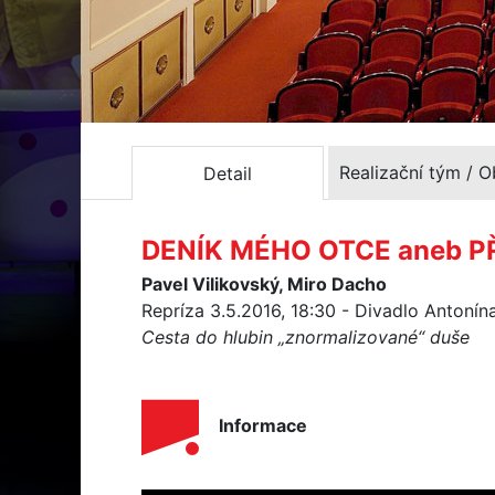
Realizační tým / 
Detail
DENÍK MÉHO OTCE aneb 
Pavel Vilikovský, Miro Dacho
Repríza 3.5.2016, 18:30 - Divadlo Antoní
Cesta do hlubin „znormalizované“ duše
Informace