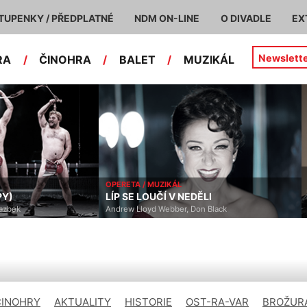
TUPENKY / PŘEDPLATNÉ
NDM ON-LINE
O DIVADLE
EX
Newslett
RA
/
ČINOHRA
/
BALET
/
MUZIKÁL
ČINOHRA
GOLDONI PO OSTRAVSKU ANEB SLUHA
LI
DVOU PÁNŮ
 Black
Tomáš Svoboda
ČINOHRY
AKTUALITY
HISTORIE
OST-RA-VAR
BROŽURA