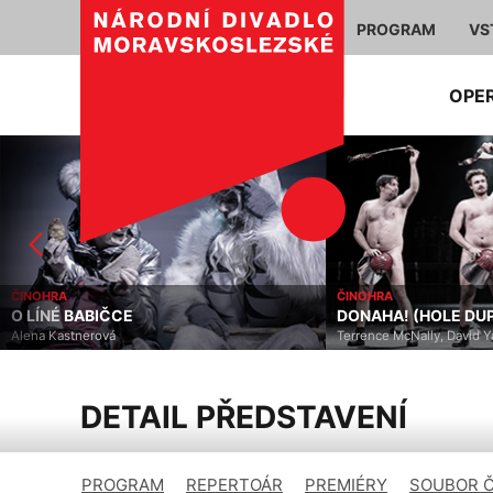
PROGRAM
VS
OPE
ČINOHRA
OPERETA / MUZIKÁL
DONAHA! (HOLE DUPY)
LÍP SE LOUČÍ V NEDĚ
Terrence McNally, David Yazbek
Andrew Lloyd Webber, Don
DETAIL PŘEDSTAVENÍ
PROGRAM
REPERTOÁR
PREMIÉRY
SOUBOR 