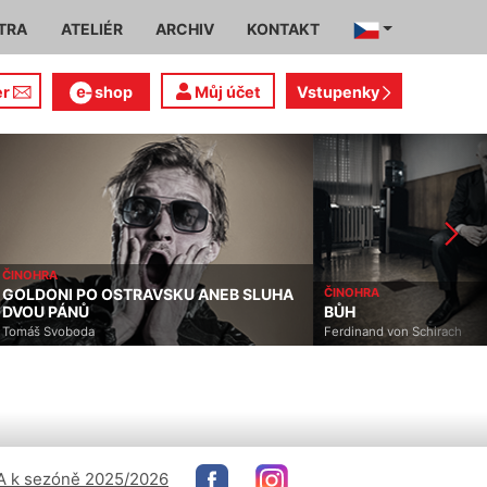
TRA
ATELIÉR
ARCHIV
KONTAKT
er
shop
Můj účet
Vstupenky
ČINOHRA
ČINOHRA
BŮH
TESTOSTERON
Ferdinand von Schirach
Andrzej Saramonowicz
 k sezóně 2025/2026