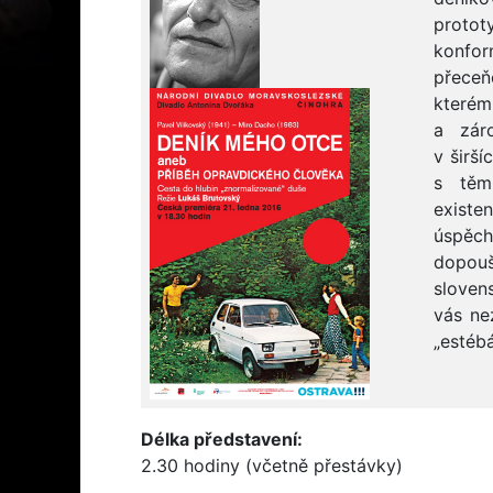
protot
konfo
přeceň
kterém
a zár
v širší
s těm
existe
úspěch
dopouš
sloven
vás ne
„estébá
Délka představení:
2.30 hodiny (včetně přestávky)