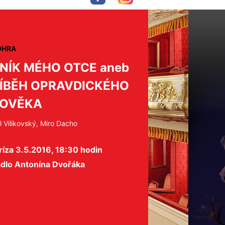
OHRA
NÍK MÉHO OTCE aneb
ÍBĚH OPRAVDICKÉHO
LOVĚKA
l Vilikovský, Miro Dacho
íza 3.5.2016, 18:30 hodin
adlo Antonína Dvořáka