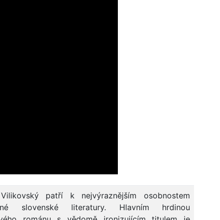
Vilikovský patří k nejvýraznějším osobnostem
sné slovenské literatury. Hlavním hrdinou
vého románu s vědomě ironizujícím titulem je