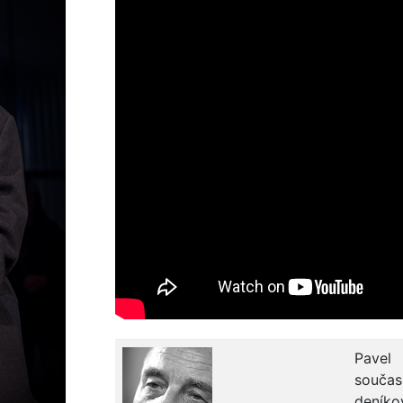
Pavel 
souča
deníko