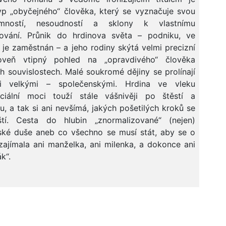
yp „obyčejného“ člověka, který se vyznačuje svou
rmností, nesoudností a sklony k vlastnímu
ování. Průnik do hrdinova světa – podniku, ve
 je zaměstnán – a jeho rodiny skýtá velmi precizní
oveň vtipný pohled na „opravdivého“ člověka
ch souvislostech. Malé soukromé dějiny se prolínají
i velkými – společenskými. Hrdina ve vleku
nciální moci touží stále vášnivěji po štěstí a
u, a tak si ani nevšímá, jakých pošetilých kroků se
tí. Cesta do hlubin „znormalizované“ (nejen)
ské duše aneb co všechno se musí stát, aby se o
zajímala ani manželka, ani milenka, a dokonce ani
k“.