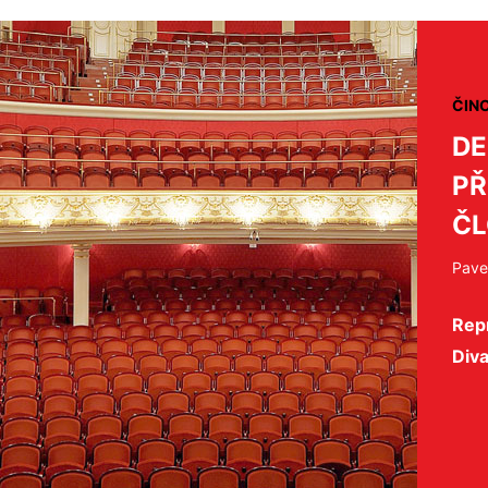
ČIN
DE
PŘ
Č
Pave
Repr
Div