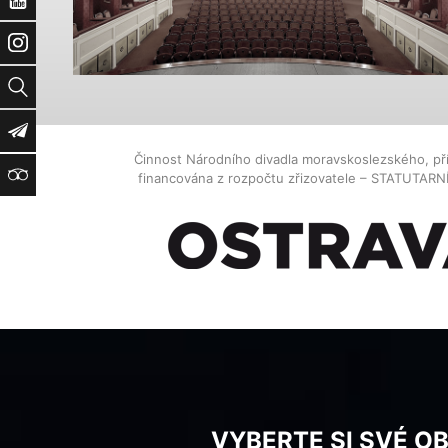
Instagram
Vyhledat
Newsletter
Činnost Národního divadla moravskoslezského, př
TripAdvisor
financována z rozpočtu zřizovatele – STATUTAR
VYBERTE SI SVÉ O