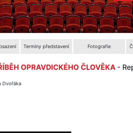
Obsazení
Termíny představení
Fotografie
Č
PŘÍBĚH OPRAVDICKÉHO ČLOVĚKA
- Re
na Dvořáka