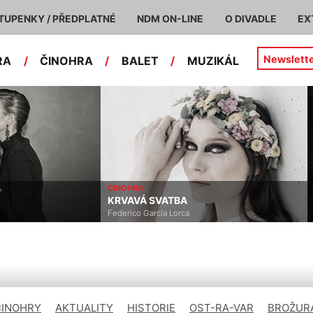
TUPENKY / PŘEDPLATNÉ
NDM ON-LINE
O DIVADLE
EX
Newslett
RA
/
ČINOHRA
/
BALET
/
MUZIKÁL
ČINOHRA
KRVAVÁ SVATBA
Federico García Lorca
ČINOHRY
AKTUALITY
HISTORIE
OST-RA-VAR
BROŽURA