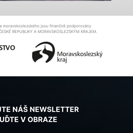
dla moravskoslezského jsou finančně podporovány
ČESKÉ REPUBLIKY A MORAVSKOSLEZSKÝM KRAJEM.
JTE NÁŠ NEWSLETTER
BUĎTE V OBRAZE