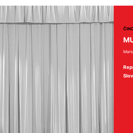
ČIN
MU
Mari
Repr
Slov