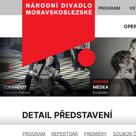
PROGRAM
VS
OPE
OPERA
ČINOHRA
TURANDOT
MÉDEA
Giacomo Puccini
Eurípidés
DETAIL PŘEDSTAVENÍ
PROGRAM
REPERTOÁR
PREMIÉRY
SOUBOR 