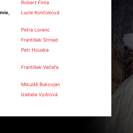
Robert Finta
mie,
Lucie Končoková
Petra Lorenc
František Strnad
Petr Houska
František Večeřa
Mikuláš Bukovjan
Izabela Vydrová