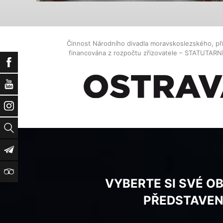
Činnost Národního divadla moravskoslezského, př
financována z rozpočtu zřizovatele – STATUTAR
Facebook
YouTube
Instagram
Vyhledat
Newsletter
TripAdvisor
VYBERTE SI SVÉ O
PŘEDSTAVEN