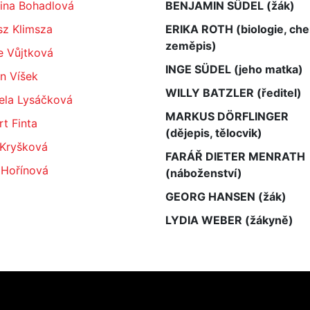
řina Bohadlová
BENJAMIN SÜDEL (žák)
sz Klimsza
ERIKA ROTH (biologie, che
zeměpis)
e Vůjtková
INGE SÜDEL (jeho matka)
n Víšek
WILLY BATZLER (ředitel)
ela Lysáčková
MARKUS DÖRFLINGER
t Finta
(dějepis, tělocvik)
 Kryšková
FARÁŘ DIETER MENRATH
 Hořínová
(náboženství)
GEORG HANSEN (žák)
LYDIA WEBER (žákyně)