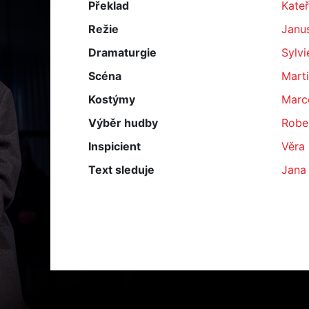
Překlad
Kate
Režie
Janu
Dramaturgie
Sylvi
Scéna
Marti
Kostýmy
Marc
Výběr hudby
Rober
Inspicient
Věra
Text sleduje
Jana