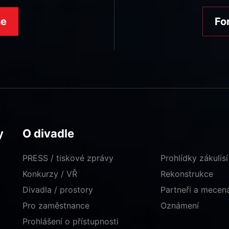
ne
Fo
y
O divadle
PRESS / tiskové zprávy
Prohlídky zákulisí
Konkurzy / VŘ
Rekonstrukce
Divadla / prostory
Partneři a mece
Pro zaměstnance
Oznámení
Prohlášení o přístupnosti