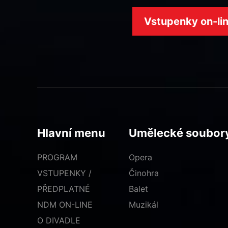
Vstupenky on-li
Hlavní menu
Umělecké soubor
PROGRAM
Opera
VSTUPENKY /
Činohra
PŘEDPLATNÉ
Balet
NDM ON-LINE
Muzikál
O DIVADLE