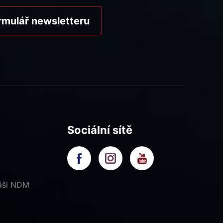
rmulář newsletteru
Sociální sítě
náši NDM