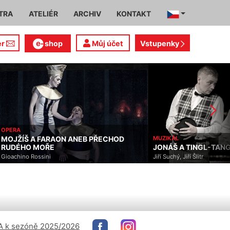
TRA
ATELIÉR
ARCHIV
KONTAKT
er
shop
Můj účet
Vstupenky
OPERA
MOJŽÍŠ A FARAON ANEB PŘECHOD
MUZIKÁL
RUDÉHO MOŘE
JONÁŠ A TINGL-TAN
Gioachino Rossini
Jiří Suchý, Jiří Šlitr
 k sezóně 2025/2026