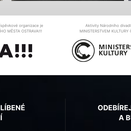
íspěvkové organizace je
Aktivity Národního diva
NÍHO MĚSTA OSTRAVA!!!
MINISTERSTVEM KULTURY 
BLÍBENÉ
ODEBÍRE
Í
A 