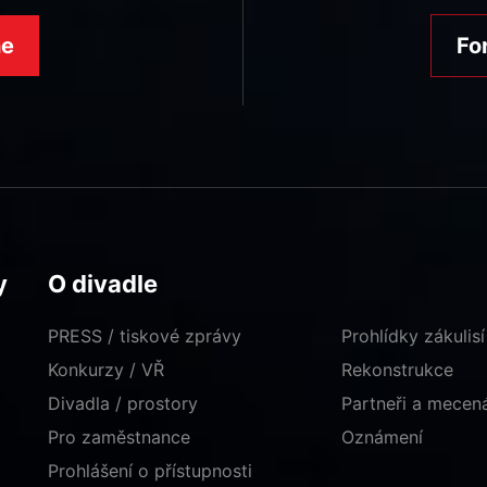
ne
Fo
y
O divadle
PRESS / tiskové zprávy
Prohlídky zákulisí
Konkurzy / VŘ
Rekonstrukce
Divadla / prostory
Partneři a mece
Pro zaměstnance
Oznámení
Prohlášení o přístupnosti