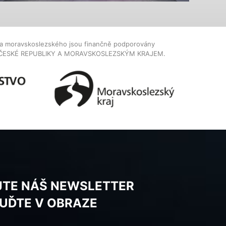
dla moravskoslezského jsou finančně podporovány
ČESKÉ REPUBLIKY A MORAVSKOSLEZSKÝM KRAJEM.
JTE NÁŠ NEWSLETTER
BUĎTE V OBRAZE