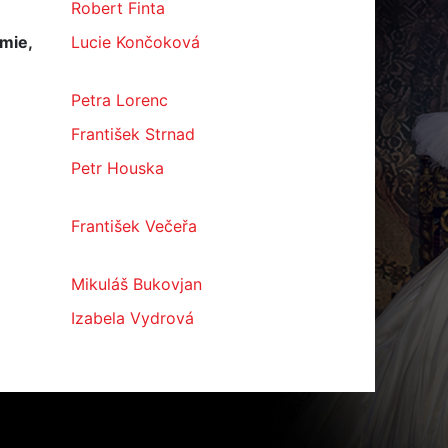
Robert Finta
mie,
Lucie Končoková
Petra Lorenc
František Strnad
Petr Houska
František Večeřa
Mikuláš Bukovjan
Izabela Vydrová