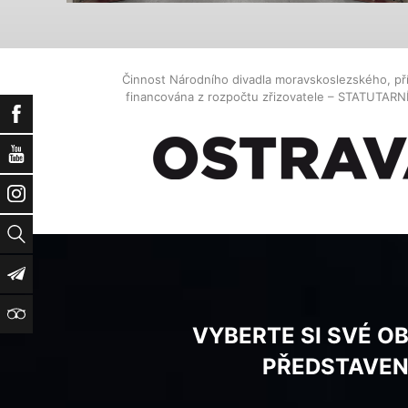
Činnost Národního divadla moravskoslezského, př
financována z rozpočtu zřizovatele – STATUTAR
Facebook
YouTube
Instagram
Vyhledat
Newsletter
TripAdvisor
VYBERTE SI SVÉ O
PŘEDSTAVEN