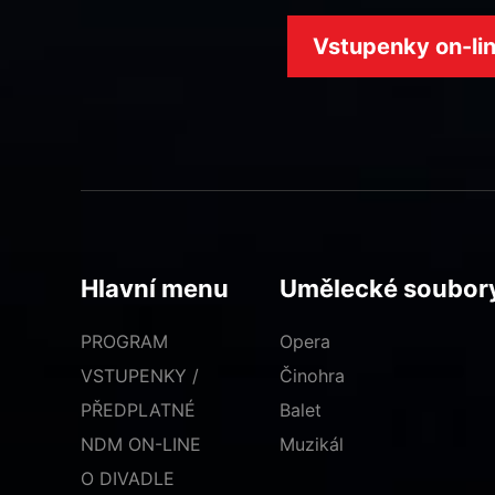
Vstupenky on-li
Hlavní menu
Umělecké soubor
PROGRAM
Opera
VSTUPENKY /
Činohra
PŘEDPLATNÉ
Balet
NDM ON-LINE
Muzikál
O DIVADLE