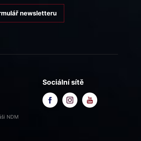
rmulář newsletteru
Sociální sítě
náši NDM