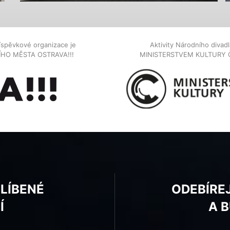
íspěvkové organizace je
Aktivity Národního diva
NÍHO MĚSTA OSTRAVA!!!
MINISTERSTVEM KULTURY 
BLÍBENÉ
ODEBÍRE
Í
A 