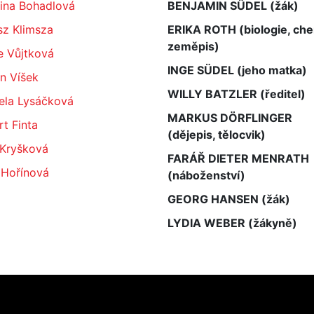
řina Bohadlová
BENJAMIN SÜDEL (žák)
sz Klimsza
ERIKA ROTH (biologie, che
zeměpis)
e Vůjtková
INGE SÜDEL (jeho matka)
n Víšek
WILLY BATZLER (ředitel)
ela Lysáčková
MARKUS DÖRFLINGER
t Finta
(dějepis, tělocvik)
 Kryšková
FARÁŘ DIETER MENRATH
 Hořínová
(náboženství)
GEORG HANSEN (žák)
LYDIA WEBER (žákyně)