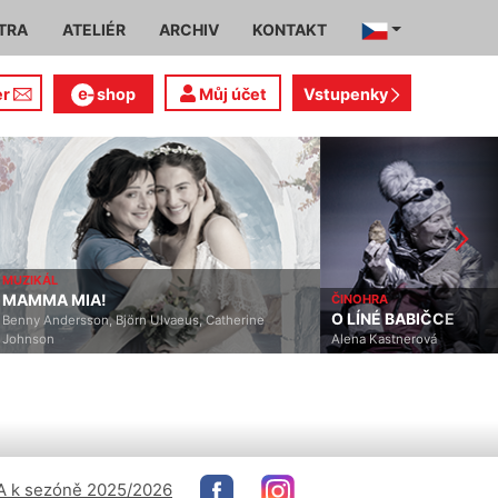
TRA
ATELIÉR
ARCHIV
KONTAKT
er
shop
Můj účet
Vstupenky
MUZIKÁL
MAMMA MIA!
ČINOHRA
O LÍNÉ BABIČCE
Benny Andersson, Björn Ulvaeus, Catherine
Johnson
Alena Kastnerová
 k sezóně 2025/2026