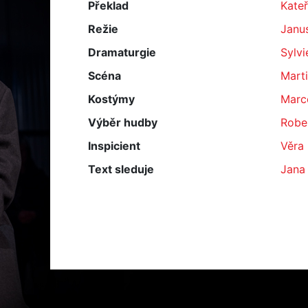
Překlad
Kate
Režie
Janu
Dramaturgie
Sylvi
Scéna
Marti
Kostýmy
Marc
Výběr hudby
Rober
Inspicient
Věra
Text sleduje
Jana