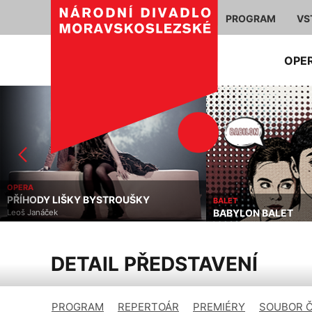
PROGRAM
VS
OPE
OPERA
PŘÍHODY LIŠKY BYSTROUŠKY
BALET
BABYLON BALET
Leoš Janáček
DETAIL PŘEDSTAVENÍ
PROGRAM
REPERTOÁR
PREMIÉRY
SOUBOR 