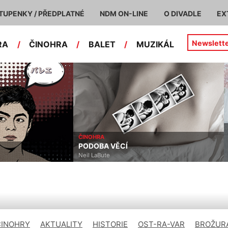
TUPENKY / PŘEDPLATNÉ
NDM ON-LINE
O DIVADLE
EX
Newslett
RA
/
ČINOHRA
/
BALET
/
MUZIKÁL
ČINOHRA
PODOBA VĚCÍ
Neil LaBute
ČINOHRY
AKTUALITY
HISTORIE
OST-RA-VAR
BROŽURA