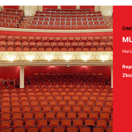
ČIN
MU
Mari
Repr
Zku