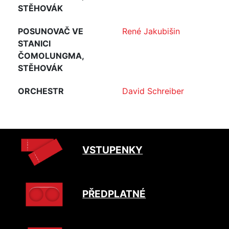
STĚHOVÁK
POSUNOVAČ VE
René Jakubišin
STANICI
ČOMOLUNGMA,
STĚHOVÁK
ORCHESTR
David Schreiber
VSTUPENKY
PŘEDPLATNÉ