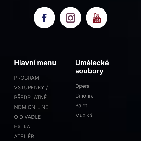
Hlavní menu
Umělecké
soubory
PROGRAM
Opera
VSTUPENKY /
Činohra
PŘEDPLATNÉ
Balet
NDM ON-LINE
Muzikál
O DIVADLE
EXTRA
ATELIÉR