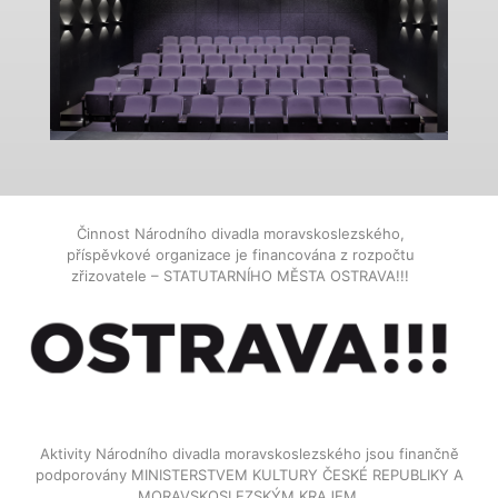
Činnost Národního divadla moravskoslezského,
příspěvkové organizace je financována z rozpočtu
zřizovatele – STATUTARNÍHO MĚSTA OSTRAVA!!!
Aktivity Národního divadla moravskoslezského jsou finančně
podporovány MINISTERSTVEM KULTURY ČESKÉ REPUBLIKY A
MORAVSKOSLEZSKÝM KRAJEM.