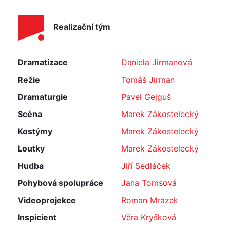
Realizační tým
Dramatizace
Daniela Jirmanová
Režie
Tomáš Jirman
Dramaturgie
Pavel Gejguš
Scéna
Marek Zákostelecký
Kostýmy
Marek Zákostelecký
Loutky
Marek Zákostelecký
Hudba
Jiří Sedláček
Pohybová spolupráce
Jana Tomsová
Videoprojekce
Roman Mrázek
Inspicient
Věra Kryšková