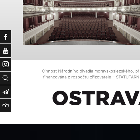
Facebook
YouTube
Instagram
Činnost Národního divadla moravskoslezského, př
financována z rozpočtu zřizovatele – STATUTAR
Vyhledat
Newsletter
TripAdvisor