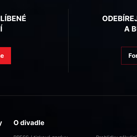
BLÍBENÉ
ODEBÍRE
Í
A 
ne
Fo
y
O divadle