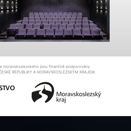
dla moravskoslezského jsou finančně podporovány
ČESKÉ REPUBLIKY A MORAVSKOSLEZSKÝM KRAJEM.