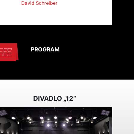
David Schreiber
PROGRAM
DIVADLO „12“