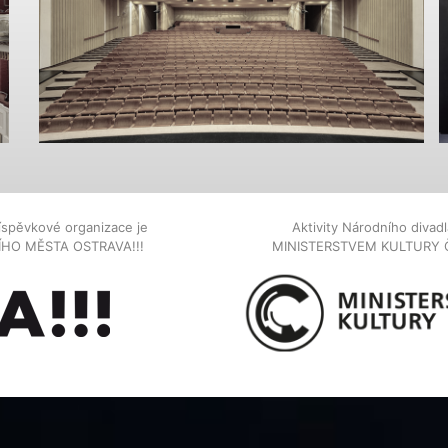
íspěvkové organizace je
Aktivity Národního diva
NÍHO MĚSTA OSTRAVA!!!
MINISTERSTVEM KULTURY 