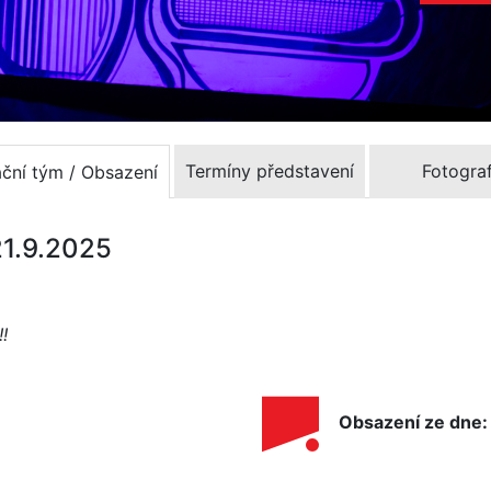
Termíny představení
Fotograf
ační tým / Obsazení
21.9.2025
!
Obsazení ze dne: