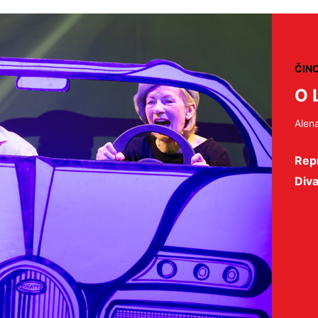
ČIN
O 
Alen
Repr
Diva