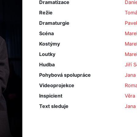
Dramatizace
Dani
Režie
Tomá
Dramaturgie
Pave
Scéna
Mare
Kostýmy
Mare
Loutky
Mare
Hudba
Jiří 
Pohybová spolupráce
Jana
Videoprojekce
Roma
Inspicient
Věra
Text sleduje
Jana