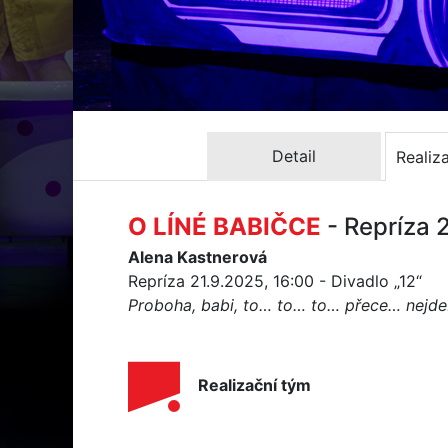
Detail
Realiz
O LÍNÉ BABIČCE
- Repríza 
Alena Kastnerová
Repríza 21.9.2025, 16:00 - Divadlo „12“
Proboha, babi, to… to… to… přece… nejde!
Realizační tým