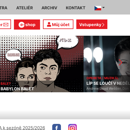
TRA
ATELIÉR
ARCHIV
KONTAKT
er
shop
Můj účet
Vstupenky
OPERETA / MUZIKÁL
LÍP SE LOUČÍ V NEDĚL
BALET
BABYLON BALET
Andrew Lloyd Webber, Don 
 k sezóně 2025/2026