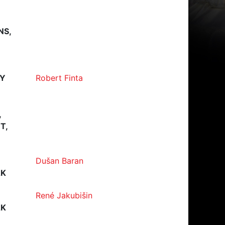
NS,
MY
Robert Finta
,
T,
Dušan Baran
ÁK
René Jakubišin
ÁK