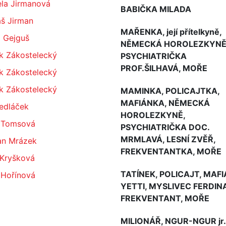
ela Jirmanová
BABIČKA MILADA
š Jirman
MAŘENKA, její přítelkyně,
l Gejguš
NĚMECKÁ HOROLEZKYNĚ
k Zákostelecký
PSYCHIATRIČKA
PROF.ŠILHAVÁ, MOŘE
k Zákostelecký
k Zákostelecký
MAMINKA, POLICAJTKA,
MAFIÁNKA, NĚMECKÁ
Sedláček
HOROLEZKYNĚ,
 Tomsová
PSYCHIATRIČKA DOC.
MRMLAVÁ, LESNÍ ZVĚŘ,
n Mrázek
FREKVENTANTKA, MOŘE
 Kryšková
TATÍNEK, POLICAJT, MAFI
 Hořínová
YETTI, MYSLIVEC FERDIN
FREKVENTANT, MOŘE
MILIONÁŘ, NGUR-NGUR jr.