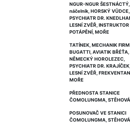
NGUR-NGUR ŠESTNÁCTÝ,
náčelník, HORSKÝ VŮDCE,
PSYCHIATR DR. KNEDLHA
LESNÍ ZVĚŘ, INSTRUKTOR
POTÁPĚNÍ, MOŘE
TATÍNEK, MECHANIK FIR
BUGATTI, AVIATIK BŘÉŤA,
NĚMECKÝ HOROLEZEC,
PSYCHIATR DR. KRAJÍČEK
LESNÍ ZVĚŘ, FREKVENTAN
MOŘE
PŘEDNOSTA STANICE
ČOMOLUNGMA, STĚHOV
POSUNOVAČ VE STANICI
ČOMOLUNGMA, STĚHOV