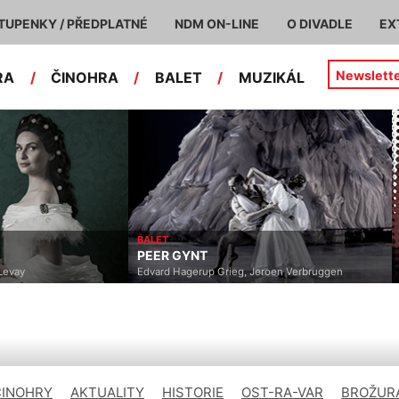
TUPENKY / PŘEDPLATNÉ
NDM ON-LINE
O DIVADLE
EX
Newslett
RA
/
ČINOHRA
/
BALET
/
MUZIKÁL
BALET
PEER GYNT
Levay
Edvard Hagerup Grieg, Jeroen Verbruggen
ČINOHRY
AKTUALITY
HISTORIE
OST-RA-VAR
BROŽURA