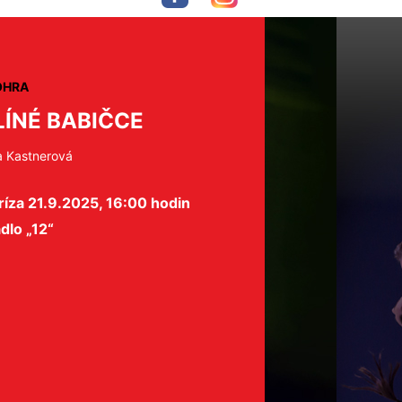
OHRA
LÍNÉ BABIČCE
a Kastnerová
íza 21.9.2025, 16:00 hodin
dlo „12“