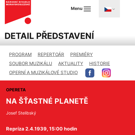
Menu
DETAIL PŘEDSTAVENÍ
PROGRAM
REPERTOÁR
PREMIÉRY
SOUBOR MUZIKÁLU
AKTUALITY
HISTORIE
OPERNÍ A MUZIKÁLOVÉ STUDIO
OPERETA
NA ŠŤASTNÉ PLANETĚ
Josef Stelibský
Repríza 2.4.1939, 15:00 hodin