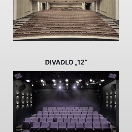
DIVADLO „12“