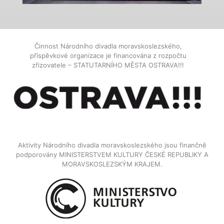
Činnost Národního divadla moravskoslezského,
příspěvkové organizace je financována z rozpočtu
zřizovatele – STATUTARNÍHO MĚSTA OSTRAVA!!!
Aktivity Národního divadla moravskoslezského jsou finančně
podporovány MINISTERSTVEM KULTURY ČESKÉ REPUBLIKY A
MORAVSKOSLEZSKÝM KRAJEM.