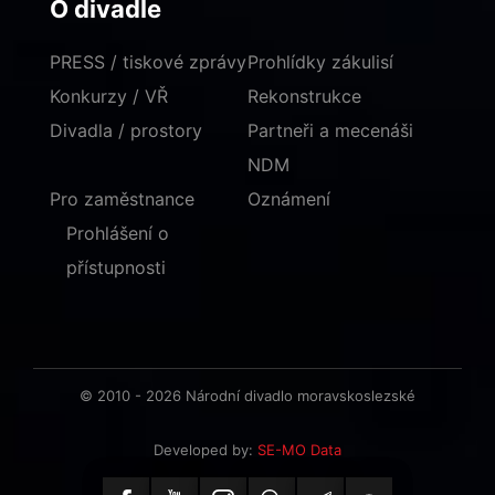
O divadle
PRESS / tiskové zprávy
Prohlídky zákulisí
Konkurzy / VŘ
Rekonstrukce
Divadla / prostory
Partneři a mecenáši
NDM
Pro zaměstnance
Oznámení
Prohlášení o
přístupnosti
© 2010 - 2026 Národní divadlo moravskoslezské
Developed by:
SE-MO Data