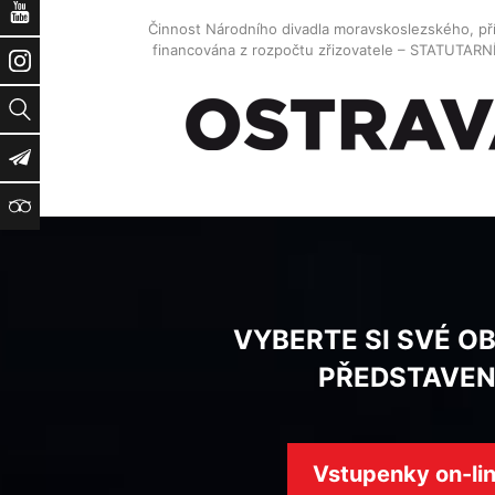
YouTube
Činnost Národního divadla moravskoslezského, př
financována z rozpočtu zřizovatele – STATUTAR
Instagram
Vyhledat
Newsletter
TripAdvisor
VYBERTE SI SVÉ O
PŘEDSTAVEN
Vstupenky on-li