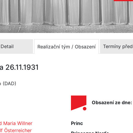
Detail
Termíny před
Realizační tým / Obsazení
a 26.11.1931
lo (DAD)
Obsazení ze dne:
d Maria Willner
Princ
f Österreicher