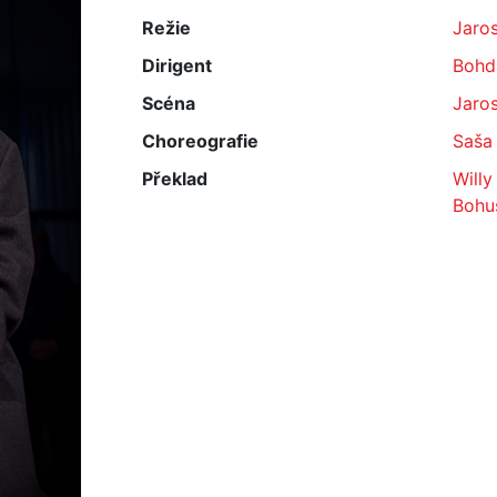
Režie
Jaros
Dirigent
Bohd
Scéna
Jaros
Choreografie
Saša
Překlad
Willy
Bohuš