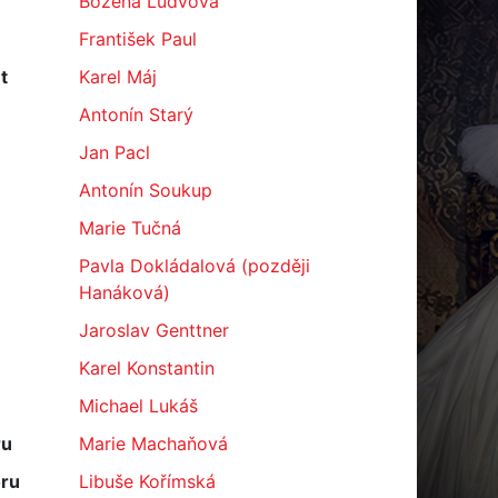
Božena Ludvová
František Paul
t
Karel Máj
Antonín Starý
Jan Pacl
Antonín Soukup
Marie Tučná
Pavla Dokládalová (později
Hanáková)
Jaroslav Genttner
Karel Konstantin
Michael Lukáš
ru
Marie Machaňová
oru
Libuše Kořímská