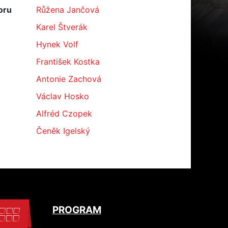
oru
Růžena Jančová
Karel Štverák
Hynek Volf
František Kostka
Antonie Zachová
Václav Hosko
Alfréd Czopek
Čeněk Igelský
PROGRAM