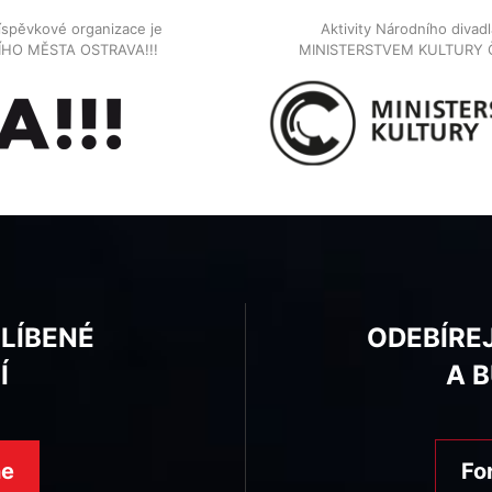
íspěvkové organizace je
Aktivity Národního diva
NÍHO MĚSTA OSTRAVA!!!
MINISTERSTVEM KULTURY 
BLÍBENÉ
ODEBÍRE
Í
A 
ne
Fo