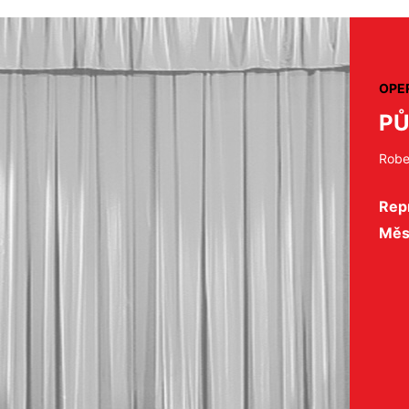
OPE
PŮ
Robe
Repr
Měs