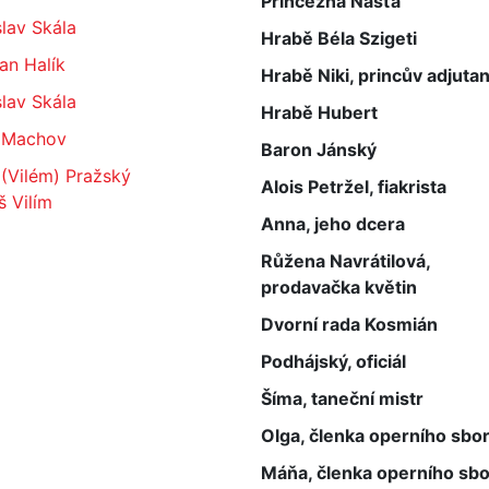
Princezna Nasťa
lav Skála
Hrabě Béla Szigeti
an Halík
Hrabě Niki, princův adjutan
lav Skála
Hrabě Hubert
 Machov
Baron Jánský
 (Vilém) Pražský
Alois Petržel, fiakrista
 Vilím
Anna, jeho dcera
Růžena Navrátilová,
prodavačka květin
Dvorní rada Kosmián
Podhájský, oficiál
Šíma, taneční mistr
Olga, členka operního sbo
Máňa, členka operního sb