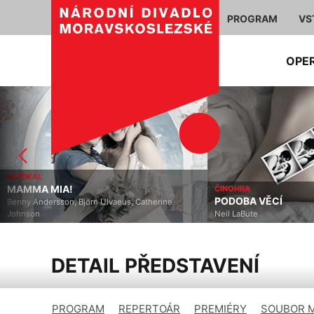
PROGRAM
VS
OPE
MUZIKÁL
MAMMA MIA!
ČINOHRA
PODOBA VĚCÍ
Benny Andersson, Björn Ulvaeus, Catherine
Johnson
Neil LaBute
DETAIL PŘEDSTAVENÍ
PROGRAM
REPERTOÁR
PREMIÉRY
SOUBOR 