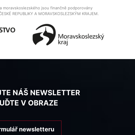
dla moravskoslezského jsou finančně podporovány
ČESKÉ REPUBLIKY A MORAVSKOSLEZSKÝM KRAJEM.
JTE NÁŠ NEWSLETTER
BUĎTE V OBRAZE
rmulář newsletteru