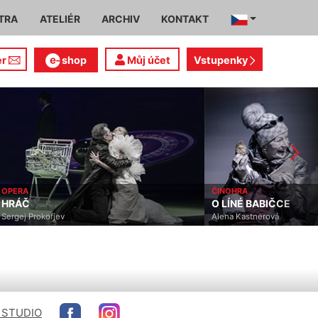
TRA
ATELIÉR
ARCHIV
KONTAKT
er
shop
Můj účet
Vstupenky
OPERA
ČINOHRA
HRÁČ
O LÍNÉ BABIČCE
Sergej Prokofjev
Alena Kastnerová
 STUDIO