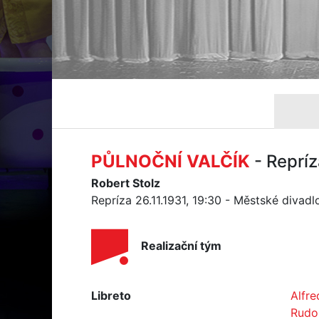
PŮLNOČNÍ VALČÍK
- Repríz
Robert Stolz
Repríza 26.11.1931, 19:30 - Městské divad
Realizační tým
Libreto
Alfre
Rudol