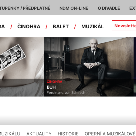
TUPENKY / PŘEDPLATNÉ
NDM ON-LINE
O DIVADLE
EX
Newslett
RA
/
ČINOHRA
/
BALET
/
MUZIKÁL
ČINOHRA
BŮH
Ferdinand von Schirach
MUZIKÁLU
AKTUALITY
HISTORIE
OPERNÍ A MUZIKÁLOVÉ