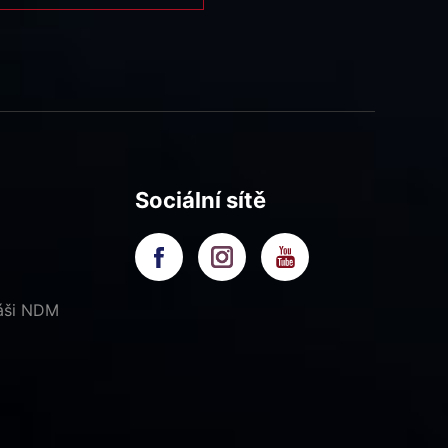
Sociální sítě
náši NDM