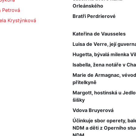
Orleánského
a Petrová
Bratři Perdrierové
ela Krystýnková
Kateřina de Vausseles
Luisa de Verre, její guvern
Hugetta, bývalá milenka Vi
Isabella, žena notáře v Ch
Marie de Armagnac, vévo
přítelkyně
Margott, hostinská u Jedl
šišky
Vdova Bruyerová
Účinkuje sbor operety, bal
NDM a děti z Operního stu
NDM