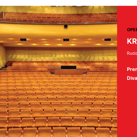
OPE
KR
Rudol
Pre
Diva