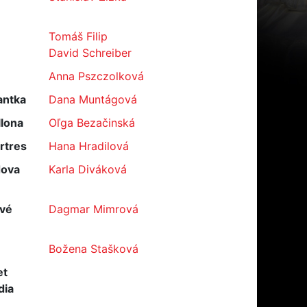
Tomáš Filip
David Schreiber
Anna Pszczolková
antka
Dana Muntágová
llona
Oľga Bezačinská
artres
Hana Hradilová
dova
Karla Diváková
ové
Dagmar Mimrová
Božena Stašková
et
dia