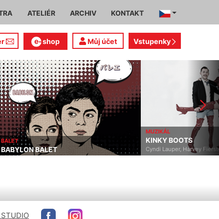
TRA
ATELIÉR
ARCHIV
KONTAKT
er
shop
Můj účet
Vstupenky
MUZIKÁL
KINKY BOOTS
BALET
BABYLON BALET
Cyndi Lauper, Harvey Fierst
 STUDIO