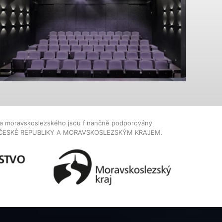
dla moravskoslezského jsou finančně podporovány
ČESKÉ REPUBLIKY A MORAVSKOSLEZSKÝM KRAJEM.