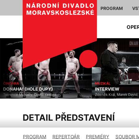
PROGRAM
VS
OPE
ČINOHRA
MUZIKÁL
DONAHA! (HOLE DUPY)
INTERVIEW
Terrence McNally, David Yazbek
Zdeněk Král, Marek David
DETAIL PŘEDSTAVENÍ
PROGRAM
REPERTOÁR
PREMIÉRY
SOUBOR 