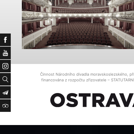
Facebook
YouTube
Instagram
Činnost Národního divadla moravskoslezského, př
Vyhledat
financována z rozpočtu zřizovatele – STATUTAR
Newsletter
TripAdvisor