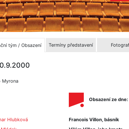
Termíny představení
Fotograf
ační tým / Obsazení
30.9.2000
ho Myrona
Obsazení ze dne
ar Hlubková
Francois Villon, básník