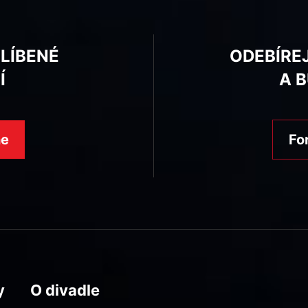
BLÍBENÉ
ODEBÍRE
Í
A 
ne
Fo
y
O divadle