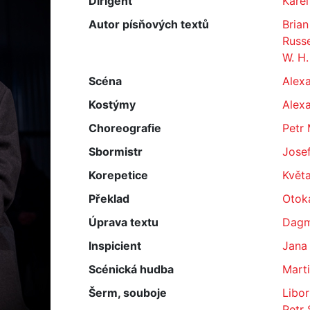
Dirigent
Kare
Autor písňových textů
Bria
Russe
W. H.
Scéna
Alexa
Kostýmy
Alexa
Choreografie
Petr 
Sbormistr
Josef
Korepetice
Květa
Překlad
Otoka
Úprava textu
Dagm
Inspicient
Jana
Scénická hudba
Mart
Šerm, souboje
Libor
Petr 