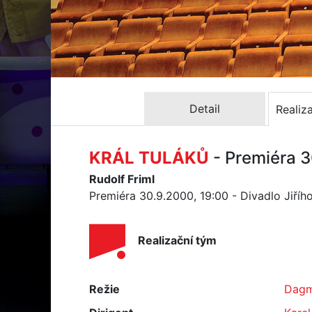
Detail
Realiz
KRÁL TULÁKŮ
- Premiéra 
Rudolf Friml
Premiéra 30.9.2000, 19:00 - Divadlo Jiří
Realizační tým
Režie
Dagm