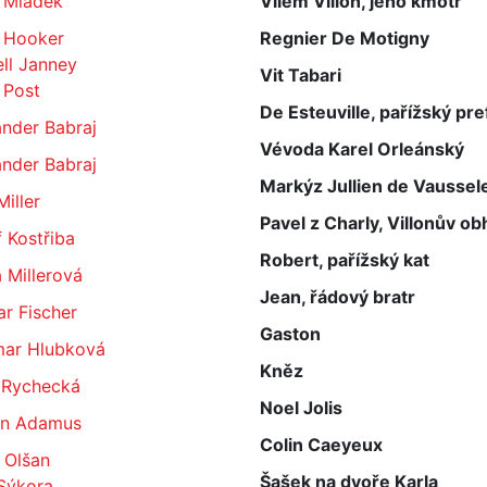
l Mládek
Vilém Villon, jeho kmotr
n Hooker
Regnier De Motigny
ll Janney
Vit Tabari
 Post
De Esteuville, pařížský pre
nder Babraj
Vévoda Karel Orleánský
nder Babraj
Markýz Jullien de Vaussel
Miller
Pavel z Charly, Villonův ob
 Kostřiba
Robert, pařížský kat
 Millerová
Jean, řádový bratr
r Fischer
Gaston
ar Hlubková
Kněz
 Rychecká
Noel Jolis
in Adamus
Colin Caeyeux
 Olšan
Šašek na dvoře Karla
Sýkora