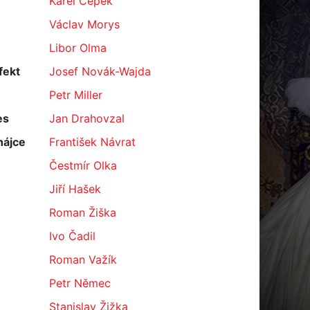
Karel Čepek
Václav Morys
Libor Olma
fekt
Josef Novák-Wajda
Petr Miller
es
Jan Drahovzal
hájce
František Návrat
Čestmír Olka
Jiří Hašek
Roman Žiška
Ivo Čadil
Roman Važík
Petr Němec
Stanislav Žižka