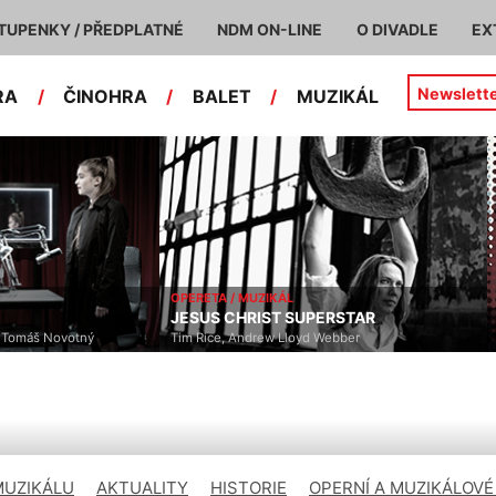
TUPENKY / PŘEDPLATNÉ
NDM ON-LINE
O DIVADLE
EX
Newslett
RA
/
ČINOHRA
/
BALET
/
MUZIKÁL
OPERETA / MUZIKÁL
JESUS CHRIST SUPERSTAR
, Tomáš Novotný
Tim Rice, Andrew Lloyd Webber
MUZIKÁLU
AKTUALITY
HISTORIE
OPERNÍ A MUZIKÁLOVÉ