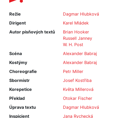
Režie
Dagmar Hlubková
Dirigent
Karel Mládek
Autor písňových textů
Brian Hooker
Russell Janney
W. H. Post
Scéna
Alexander Babraj
Kostýmy
Alexander Babraj
Choreografie
Petr Miller
Sbormistr
Josef Kostřiba
Korepetice
Květa Millerová
Překlad
Otokar Fischer
Úprava textu
Dagmar Hlubková
Inspicient
Jana Rychecká