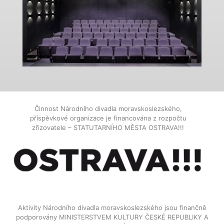
Činnost Národního divadla moravskoslezského,
příspěvkové organizace je financována z rozpočtu
zřizovatele – STATUTARNÍHO MĚSTA OSTRAVA!!!
Aktivity Národního divadla moravskoslezského jsou finančně
podporovány MINISTERSTVEM KULTURY ČESKÉ REPUBLIKY A