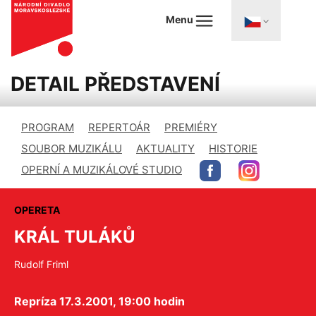
Menu
DETAIL PŘEDSTAVENÍ
PROGRAM
REPERTOÁR
PREMIÉRY
SOUBOR MUZIKÁLU
AKTUALITY
HISTORIE
OPERNÍ A MUZIKÁLOVÉ STUDIO
OPERETA
KRÁL TULÁKŮ
Rudolf Friml
Repríza 17.3.2001, 19:00 hodin