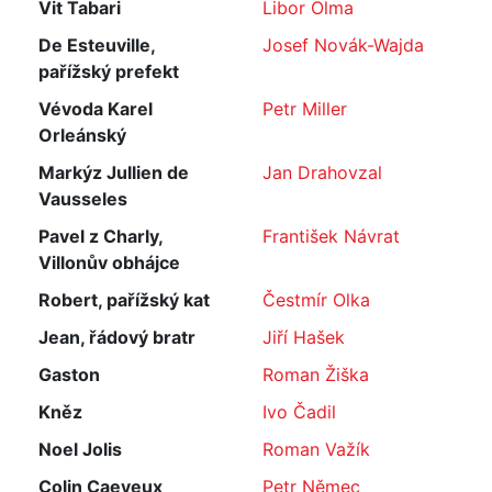
Vit Tabari
Libor Olma
De Esteuville,
Josef Novák-Wajda
pařížský prefekt
Vévoda Karel
Petr Miller
Orleánský
Markýz Jullien de
Jan Drahovzal
Vausseles
Pavel z Charly,
František Návrat
Villonův obhájce
Robert, pařížský kat
Čestmír Olka
Jean, řádový bratr
Jiří Hašek
Gaston
Roman Žiška
Kněz
Ivo Čadil
Noel Jolis
Roman Važík
Colin Caeyeux
Petr Němec