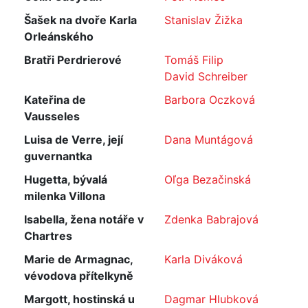
Šašek na dvoře Karla
Stanislav Žižka
Orleánského
Bratři Perdrierové
Tomáš Filip
David Schreiber
Kateřina de
Barbora Oczková
Vausseles
Luisa de Verre, její
Dana Muntágová
guvernantka
Hugetta, bývalá
Oľga Bezačinská
milenka Villona
Isabella, žena notáře v
Zdenka Babrajová
Chartres
Marie de Armagnac,
Karla Diváková
vévodova přítelkyně
Margott, hostinská u
Dagmar Hlubková