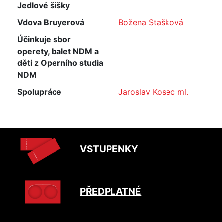
Jedlové šišky
Vdova Bruyerová
Božena Stašková
Účinkuje sbor
operety, balet NDM a
děti z Operního studia
NDM
Spolupráce
Jaroslav Kosec ml.
VSTUPENKY
PŘEDPLATNÉ