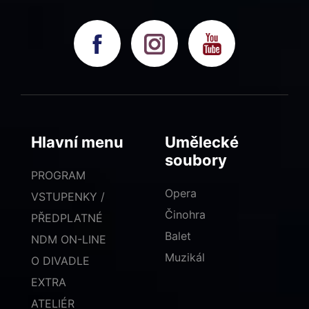
Hlavní menu
Umělecké
soubory
PROGRAM
Opera
VSTUPENKY /
Činohra
PŘEDPLATNÉ
Balet
NDM ON-LINE
Muzikál
O DIVADLE
EXTRA
ATELIÉR