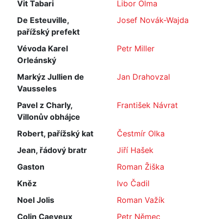
Vit Tabari
Libor Olma
De Esteuville,
Josef Novák-Wajda
pařížský prefekt
Vévoda Karel
Petr Miller
Orleánský
Markýz Jullien de
Jan Drahovzal
Vausseles
Pavel z Charly,
František Návrat
Villonův obhájce
Robert, pařížský kat
Čestmír Olka
Jean, řádový bratr
Jiří Hašek
Gaston
Roman Žiška
Kněz
Ivo Čadil
Noel Jolis
Roman Važík
Colin Caeyeux
Petr Němec