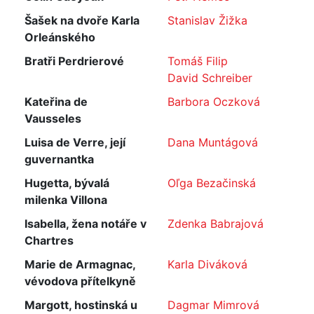
Šašek na dvoře Karla
Stanislav Žižka
Orleánského
Bratři Perdrierové
Tomáš Filip
David Schreiber
Kateřina de
Barbora Oczková
Vausseles
Luisa de Verre, její
Dana Muntágová
guvernantka
Hugetta, bývalá
Oľga Bezačinská
milenka Villona
Isabella, žena notáře v
Zdenka Babrajová
Chartres
Marie de Armagnac,
Karla Diváková
vévodova přítelkyně
Margott, hostinská u
Dagmar Mimrová