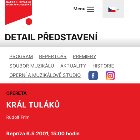
Menu
DETAIL PŘEDSTAVENÍ
PROGRAM
REPERTOÁR
PREMIÉRY
SOUBOR MUZIKÁLU
AKTUALITY
HISTORIE
OPERNÍ A MUZIKÁLOVÉ STUDIO
OPERETA
KRÁL TULÁKŮ
Rudolf Friml
Repríza 6.5.2001, 15:00 hodin