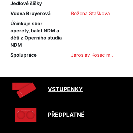
Jedlové šišky
Vdova Bruyerová
Božena Stašková
Účinkuje sbor
operety, balet NDM a
děti z Operního studia
NDM
Spolupráce
Jaroslav Kosec ml.
VSTUPENKY
PŘEDPLATNÉ