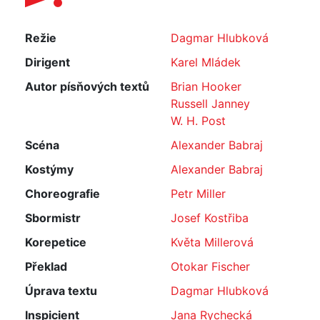
Režie
Dagmar Hlubková
Dirigent
Karel Mládek
Autor písňových textů
Brian Hooker
Russell Janney
W. H. Post
Scéna
Alexander Babraj
Kostýmy
Alexander Babraj
Choreografie
Petr Miller
Sbormistr
Josef Kostřiba
Korepetice
Květa Millerová
Překlad
Otokar Fischer
Úprava textu
Dagmar Hlubková
Inspicient
Jana Rychecká