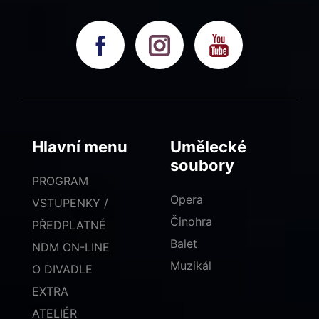
Hlavní menu
Umělecké
soubory
PROGRAM
Opera
VSTUPENKY /
Činohra
PŘEDPLATNÉ
Balet
NDM ON-LINE
Muzikál
O DIVADLE
EXTRA
ATELIÉR