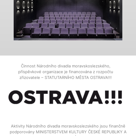
Činnost Národního divadla moravskoslezského,
příspěvkové organizace je financována z rozpočtu
zřizovatele – STATUTARNÍHO MĚSTA OSTRAVA!!!
Aktivity Národního divadla moravskoslezského jsou finančně
podporovány MINISTERSTVEM KULTURY ČESKÉ REPUBLIKY A